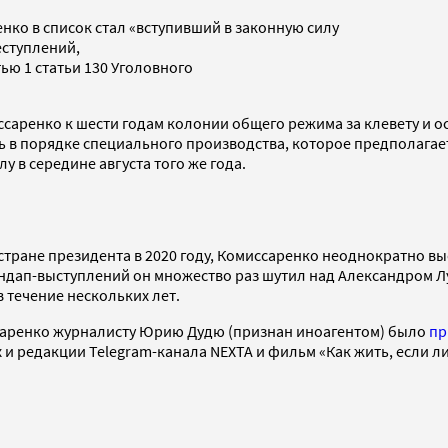
нко в список стал «вступивший в законную силу
еступлений,
тью 1 статьи 130 Уголовного
саренко к шести годам колонии общего режима за клевету и 
 в порядке специального производства, которое предполагает
у в середине августа того же года.
стране президента в 2020 году, Комиссаренко неоднократно в
тендап-выступлений он множество раз шутил над Александром Л
в течение нескольких лет.
иссаренко журналисту Юрию Дудю (признан иноагентом) было
пр
 и редакции Telegram-канала NEXTA и фильм «Как жить, если 