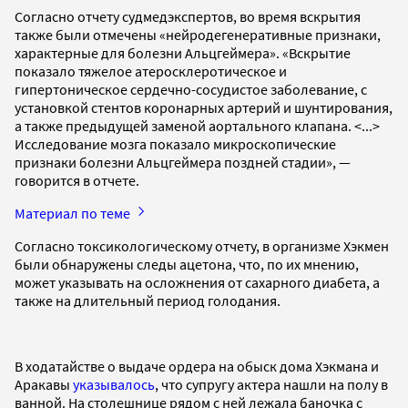
Согласно отчету судмедэкспертов, во время вскрытия
также были отмечены «нейродегенеративные признаки,
характерные для болезни Альцгеймера». «Вскрытие
показало тяжелое атеросклеротическое и
гипертоническое сердечно-сосудистое заболевание, с
установкой стентов коронарных артерий и шунтирования,
а также предыдущей заменой аортального клапана. <...>
Исследование мозга показало микроскопические
признаки болезни Альцгеймера поздней стадии», —
говорится в отчете.
Материал по теме
Согласно токсикологическому отчету, в организме Хэкмен
были обнаружены следы ацетона, что, по их мнению,
может указывать на осложнения от сахарного диабета, а
также на длительный период голодания.
В ходатайстве о выдаче ордера на обыск дома Хэкмана и
Аракавы
указывалось
, что супругу актера нашли на полу в
ванной. На столешнице рядом с ней лежала баночка с