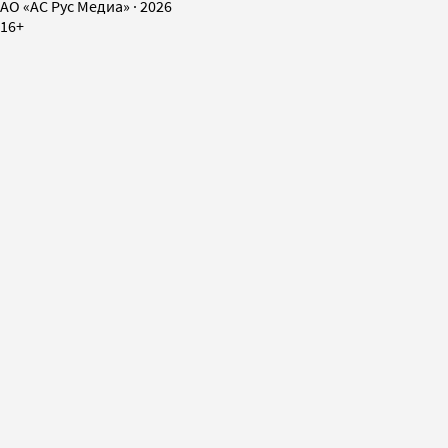
AO «АС Рус Медиа»
·
2026
16+