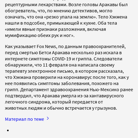
рецептурными лекарствами. Возле головы Аракавы был
обогреватель, что, по мнению детективов, могло
означать, что она «резко упала на землю». Тело Хэкмена
нашли в подсобке, примыкающей к кухне. Оба тела
«имели явные признаки разложения, включая
мумификацию обеих рук и ног».
Как указывает Fox News, по данным правоохранителей,
перед смертью Бетси Аракава несколько раз искала в
интернете симптомы COVID-19 и гриппа. Следователи
обнаружили, что 11 февраля она написала своему
терапевту электронное письмо, в котором рассказала,
что Хэкмана проверили на коронавирус после того, как у
нее появились симптомы заболевания, похожего на
грипп. Департамент здравоохранения Нью-Мексико ранее
подтвердил, что Аракава умерла из-за хантавирусного
легочного синдрома, который передается от
животных людям и обычно встречается у грызунов.
Материал по теме