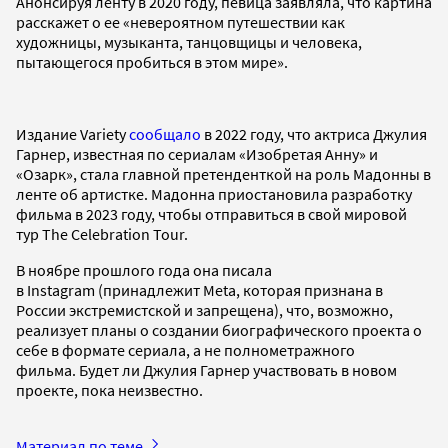
Анонсируя ленту в 2020 году, певица заявляла, что картина
расскажет о ее «невероятном путешествии как
художницы, музыканта, танцовщицы и человека,
пытающегося пробиться в этом мире».
Издание Variety
сообщало
в 2022 году, что актриса Джулия
Гарнер, известная по сериалам «Изобретая Анну» и
«Озарк», стала главной претенденткой на роль Мадонны в
ленте об артистке. Мадонна приостановила разработку
фильма в 2023 году, чтобы отправиться в свой мировой
тур The Celebration Tour.
В ноябре прошлого года она писала
в Instagram (принадлежит Meta, которая признана в
России экстремистской и запрещена), что, возможно,
реализует планы о создании биографического проекта о
себе в формате сериала, а не полнометражного
фильма. Будет ли Джулия Гарнер участвовать в новом
проекте, пока неизвестно.
Материал по теме