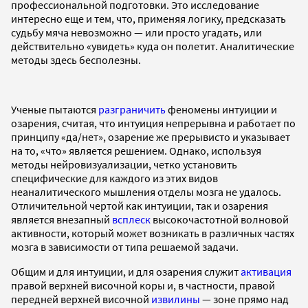
профессиональной подготовки. Это исследование
интересно еще и тем, что, применяя логику, предсказать
судьбу мяча невозможно — или просто угадать, или
действительно «увидеть» куда он полетит. Аналитические
методы здесь бесполезны.
Ученые пытаются
разграничить
феномены интуиции и
озарения, считая, что интуиция непрерывна и работает по
принципу «да/нет», озарение же прерывисто и указывает
на то, «что» является решением. Однако, используя
методы нейровизуализации, четко установить
специфические для каждого из этих видов
неаналитического мышления отделы мозга не удалось.
Отличительной чертой как интуиции, так и озарения
является внезапный
всплеск
высокочастотной волновой
активности, который может возникать в различных частях
мозга в зависимости от типа решаемой задачи.
Общим и для интуиции, и для озарения служит
активация
правой верхней височной коры и, в частности, правой
передней верхней височной
извилины
— зоне прямо над