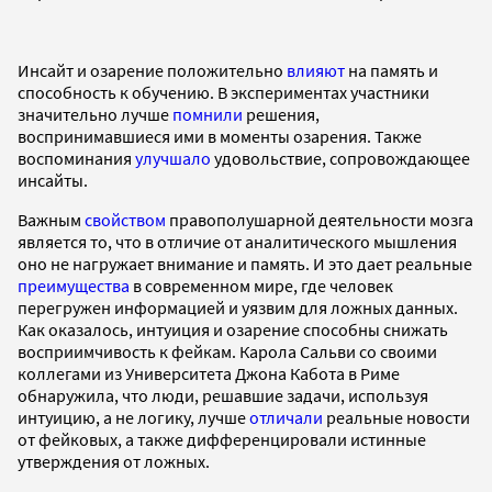
Инсайт и озарение положительно
влияют
на память и
способность к обучению. В экспериментах участники
значительно лучше
помнили
решения,
воспринимавшиеся ими в моменты озарения. Также
воспоминания
улучшало
удовольствие, сопровождающее
инсайты.
Важным
свойством
правополушарной деятельности мозга
является то, что в отличие от аналитического мышления
оно не нагружает внимание и память. И это дает реальные
преимущества
в современном мире, где человек
перегружен информацией и уязвим для ложных данных.
Как оказалось, интуиция и озарение способны снижать
восприимчивость к фейкам. Карола Сальви со своими
коллегами из Университета Джона Кабота в Риме
обнаружила, что люди, решавшие задачи, используя
интуицию, а не логику, лучше
отличали
реальные новости
от фейковых, а также дифференцировали истинные
утверждения от ложных.