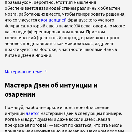
правым ухом. Вероятно, этот тип мышления
обеспечивается взаимодействием различных областей
мозга, работающих вместе, чтобы генерировать решения,
что согласуется с
концепцией
французского ученого
Флуранса, который еще в начале XIX века говорил о мозге
как о недифференцированном целом. При этом
холистический (целостный) подход, в рамках которого
человек представляется как микрокосмос, издревле
практикуется на Востоке, в частности школами Чань в
Китае и Дзен в Японии.
Материал по теме
Мастера Дзен об интуиции и
озарении
Пожалуй, наиболее яркое и понятное объяснение
интуиции
дается
мастерами Дзен в следующем примере.
Когда мы вдруг думаем и даже восклицаем: «Какая
прекрасная погода!» — может показаться, что эта мысль
пришла к нам неожиданно и внезапно. На самом деле мы