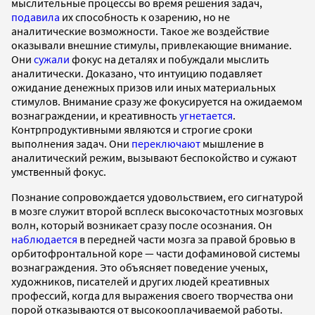
мыслительные процессы во время решения задач,
подавила
их способность к озарению, но не
аналитические возможности. Такое же воздействие
оказывали внешние стимулы, привлекающие внимание.
Они
сужали
фокус на деталях и побуждали мыслить
аналитически. Доказано, что интуицию подавляет
ожидание денежных призов или иных материальных
стимулов. Внимание сразу же фокусируется на ожидаемом
вознаграждении, и креативность
угнетается
.
Контрпродуктивными являются и строгие сроки
выполнения задач. Они
переключают
мышление в
аналитический режим, вызывают беспокойство и сужают
умственный фокус.
Познание сопровождается удовольствием, его сигнатурой
в мозге служит второй всплеск высокочастотных мозговых
волн, который возникает сразу после осознания. Он
наблюдается
в передней части мозга за правой бровью в
орбитофронтальной коре — части дофаминовой системы
вознаграждения. Это объясняет поведение ученых,
художников, писателей и других людей креативных
профессий, когда для выражения своего творчества они
порой отказываются от высокооплачиваемой работы.