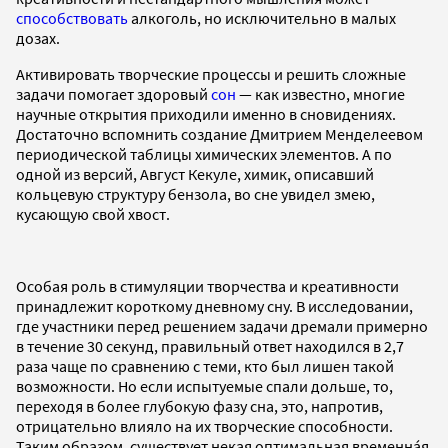
способствовать
алкоголь, но исключительно в малых
дозах.
Активировать творческие процессы и решить сложные
задачи помогает здоровый
сон
— как известно, многие
научные открытия приходили именно в сновидениях.
Достаточно вспомнить создание Дмитрием Менделеевом
периодической таблицы химических элементов. А по
одной из версий, Август Кекуле, химик, описавший
кольцевую структуру бензола, во сне увидел змею,
кусающую свой хвост.
Особая роль в стимуляции творчества и креативности
принадлежит короткому дневному сну. В исследовании,
где участники перед решением задачи дремали примерно
в течение 30 секунд, правильный ответ находился в 2,7
раза чаще по сравнению с теми, кто был лишен такой
возможности. Но если испытуемые спали дольше, то,
переходя в более глубокую фазу сна, это, напротив,
отрицательно влияло на их творческие способности.
Таким образом, существует некая оптимальная временнáя