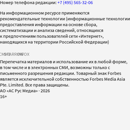
Номер телефона редакции:
+7 (495) 565-32-06
На информационном ресурсе применяются
рекомендательные технологии (информационные технологии
предоставления информации на основе сбора,
систематизации и анализа сведений, относящихся
к предпочтениям пользователей сети «Интернет»,
находящихся на территории Российской Федерации)
СМИ2
SPARROW
INFOX
Перепечатка материалов и использование их в любой форме,
в том числе и в электронных СМИ, возможны только с
письменного разрешения редакции. Товарный знак Forbes
является исключительной собственностью Forbes Media Asia
Pte. Limited. Все права защищены.
AO «АС Рус Медиа»
·
2026
16+