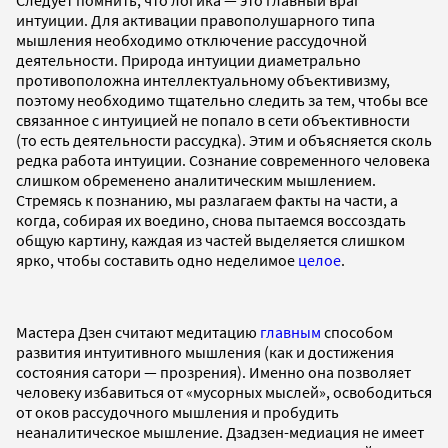
Следует помнить, что логика — это главный враг
интуиции. Для активации правополушарного типа
мышления необходимо отключение рассудочной
деятельности. Природа интуиции диаметрально
противоположна интеллектуальному объективизму,
поэтому необходимо тщательно следить за тем, чтобы все
связанное с интуицией не попало в сети объективности
(то есть деятельности рассудка). Этим и объясняется сколь
редка работа интуиции. Сознание современного человека
слишком обременено аналитическим мышлением.
Стремясь к познанию, мы разлагаем факты на части, а
когда, собирая их воедино, снова пытаемся воссоздать
общую картину, каждая из частей выделяется слишком
ярко, чтобы составить одно неделимое
целое
.
Мастера Дзен считают медитацию
главным
способом
развития интуитивного мышления (как и достижения
состояния сатори — прозрения). Именно она позволяет
человеку избавиться от «мусорных мыслей», освободиться
от оков рассудочного мышления и пробудить
неаналитическое мышление. Дзадзен-медиация не имеет