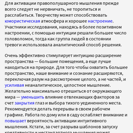
Для активации правополушарного мышления прежде
всего следует не нервничать, не торопиться и
расслабиться. Творчеству может способствовать
юмористическая
атмосфера и хорошее
настроение
.
Участники исследования, находясь в более позитивном
настроении, с помощью интуиции решали большее число
головоломок, тогда как группа людей в состоянии
тревоги использовала аналитический способ решения.
Очень эффективно стимулирует интуицию расширение
пространства — большие помещения, а еще лучше
находиться на природе. Для того чтобы охватить большее
пространство, наше внимание и сознание расширяются,
переключая разум на рассмотрение целого, а не частей, и
усиливая
неаналитическое, целостное мышление.
Желательно максимально отрешиться от окружающего
мира —
уменьшить
влияние отвлекающих факторов за
счет
закрытия
глаз и выбора тихого уединенного места.
Рекомендуется делать перерывы в своем рабочем
графике. Работа по дому или в саду ослабляет внимание и
повышает
вероятность активации интуитивного
мышления. Кстати, за счет разрыва шаблонов запуску
креативности и нестандартного мышления может