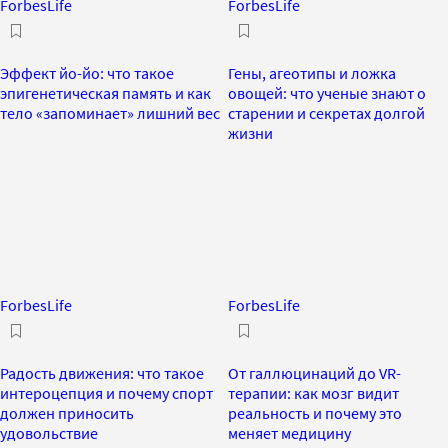
ForbesLife
ForbesLife
Эффект йо-йо: что такое
Гены, агеотипы и ложка
эпигенетическая память и как
овощей: что ученые знают о
тело «запоминает» лишний вес
старении и секретах долгой
жизни
ForbesLife
ForbesLife
Радость движения: что такое
От галлюцинаций до VR-
интероцепция и почему спорт
терапии: как мозг видит
должен приносить
реальность и почему это
удовольствие
меняет медицину