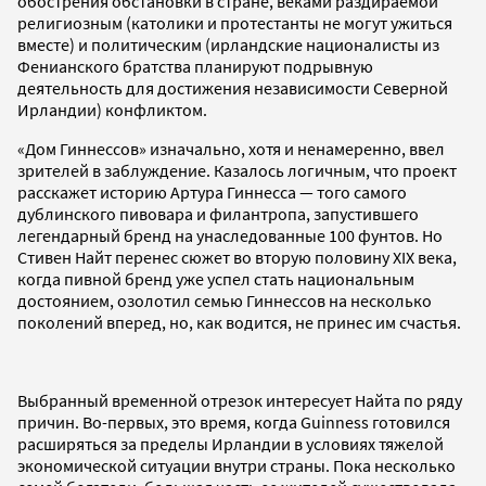
обострения обстановки в стране, веками раздираемой
религиозным (католики и протестанты не могут ужиться
вместе) и политическим (ирландские националисты из
Фенианского братства планируют подрывную
деятельность для достижения независимости Северной
Ирландии) конфликтом.
«Дом Гиннессов» изначально, хотя и ненамеренно, ввел
зрителей в заблуждение. Казалось логичным, что проект
расскажет историю Артура Гиннесса — того самого
дублинского пивовара и филантропа, запустившего
легендарный бренд на унаследованные 100 фунтов. Но
Стивен Найт перенес сюжет во вторую половину XIX века,
когда пивной бренд уже успел стать национальным
достоянием, озолотил семью Гиннессов на несколько
поколений вперед, но, как водится, не принес им счастья.
Выбранный временной отрезок интересует Найта по ряду
причин. Во-первых, это время, когда Guinness готовился
расширяться за пределы Ирландии в условиях тяжелой
экономической ситуации внутри страны. Пока несколько