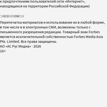
к предпочтениям пользователей сети «Интернет»,
находящихся на территории Российской Федерации)
СМИ2
SPARROW
INFOX
Перепечатка материалов и использование их в любой форме,
в том числе и в электронных СМИ, возможны только с
письменного разрешения редакции. Товарный знак Forbes
является исключительной собственностью Forbes Media Asia
Pte. Limited. Все права защищены.
AO «АС Рус Медиа»
·
2026
16+