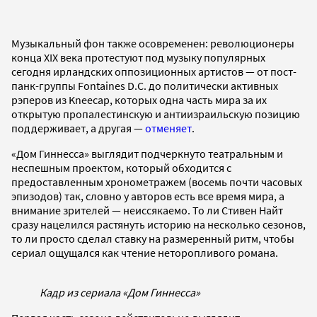
Музыкальный фон также осовременен: революционеры
конца XIX века протестуют под музыку популярных
сегодня ирландских оппозиционных артистов — от пост-
панк-группы Fontaines D.C. до политически активных
рэперов из Kneecap, которых одна часть мира за их
открытую пропалестинскую и антиизраильскую позицию
поддерживает, а другая —
отменяет
.
«Дом Гиннесса» выглядит подчеркнуто театральным и
неспешным проектом, который обходится с
предоставленным хронометражем (восемь почти часовых
эпизодов) так, словно у авторов есть все время мира, а
внимание зрителей — неиссякаемо. То ли Стивен Найт
сразу нацелился растянуть историю на несколько сезонов,
то ли просто сделал ставку на размеренный ритм, чтобы
сериал ощущался как чтение неторопливого романа.
Кадр из сериала «Дом Гиннесса»