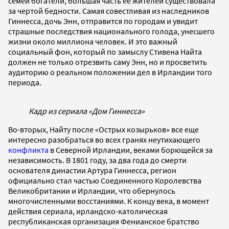
семей богатели, большая часть ее жителей существовала
за чертой бедности. Самая совестливая из наследников
Гиннесса, дочь Энн, отправится по городам и увидит
страшные последствия национального голода, унесшего
жизни около миллиона человек. И это важный
социальный фон, который по замыслу Стивена Найта
должен не только отрезвить саму Энн, но и просветить
аудиторию о реальном положении дел в Ирландии того
периода.
Кадр из сериала «Дом Гиннесса»
Во-вторых, Найту после «Острых козырьков» все еще
интересно разобраться во всех гранях неутихающего
конфликта
в Северной Ирландии, веками борющейся за
независимость. В 1801 году, за два года до смерти
основателя династии Артура Гиннесса, регион
официально стал частью Соединенного Королевства
Великобритании и Ирландии, что обернулось
многочисленными восстаниями. К концу века, в момент
действия сериала, ирландско-католическая
республиканская организация Фенианское братство