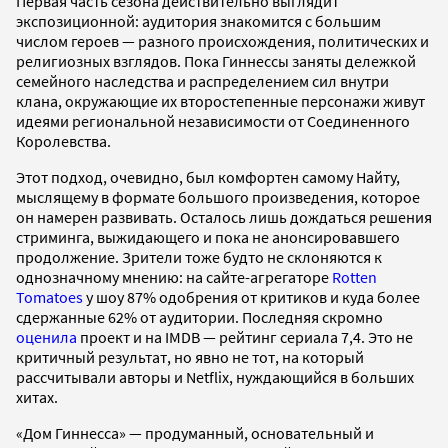
Первая часть сезона действительно выглядит
экспозиционной: аудитория знакомится с большим
числом героев — разного происхождения, политических и
религиозных взглядов. Пока Гиннессы заняты дележкой
семейного наследства и распределением сил внутри
клана, окружающие их второстепенные персонажи живут
идеями региональной независимости от Соединенного
Королевства.
Этот подход, очевидно, был комфортен самому Найту,
мыслящему в формате большого произведения, которое
он намерен развивать. Осталось лишь дождаться решения
стриминга, выжидающего и пока не анонсировавшего
продолжение. Зрители тоже будто не склоняются к
однозначному мнению: на сайте-агрегаторе
Rotten
Tomatoes
у шоу 87% одобрения от критиков и куда более
сдержанные 62% от аудитории. Последняя скромно
оценила
проект и на IMDB — рейтинг сериала 7,4. Это не
критичный результат, но явно не тот, на который
рассчитывали авторы и Netflix, нуждающийся в больших
хитах.
«Дом Гиннесса» — продуманный, основательный и