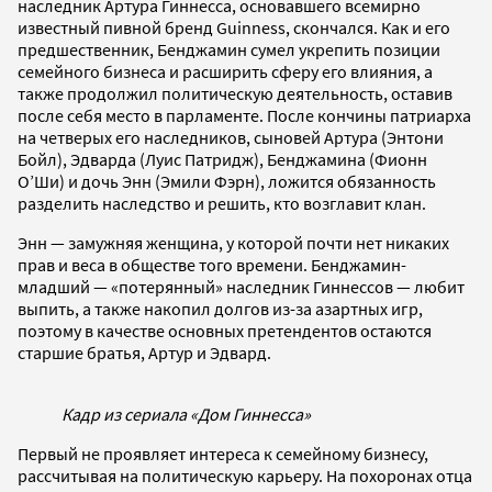
наследник Артура Гиннесса, основавшего всемирно
известный пивной бренд Guinness, скончался. Как и его
предшественник, Бенджамин сумел укрепить позиции
семейного бизнеса и расширить сферу его влияния, а
также продолжил политическую деятельность, оставив
после себя место в парламенте. После кончины патриарха
на четверых его наследников, сыновей Артура (Энтони
Бойл), Эдварда (Луис Патридж), Бенджамина (Фионн
О’Ши) и дочь Энн (Эмили Фэрн), ложится обязанность
разделить наследство и решить, кто возглавит клан.
Энн — замужняя женщина, у которой почти нет никаких
прав и веса в обществе того времени. Бенджамин-
младший — «потерянный» наследник Гиннессов — любит
выпить, а также накопил долгов из-за азартных игр,
поэтому в качестве основных претендентов остаются
старшие братья, Артур и Эдвард.
Кадр из сериала «Дом Гиннесса»
Первый не проявляет интереса к семейному бизнесу,
рассчитывая на политическую карьеру. На похоронах отца