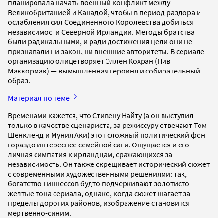
планировала начать военный конфликт между
Великобританией и Канадой, чтобы в период раздора и
ослабления сил Соединенного Королевства добиться
независимости Северной Ирландии. Методы братства
были радикальными, и ради достижения цели они не
признавали ни закон, ни внешние авторитеты. В сериале
организацию олицетворяет Эллен Кохран (Нив
Маккормак) — вымышленная героиня и собирательный
образ.
Материал по теме
Временами кажется, что Стивену Найту (а он выступил
только в качестве сценариста, за режиссуру отвечают Том
Шенкленд и Муния Аки) этот сложный политический фон
гораздо интереснее семейной саги. Ощущается и его
личная симпатия к ирландцам, сражающихся за
независимость. Он также скрещивает исторический сюжет
с современными художественными решениями: так,
богатство Гиннессов будто подчеркивают золотисто-
желтые тона сериала, однако, когда сюжет шагает за
пределы дорогих районов, изображение становится
мертвенно-синим.