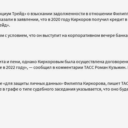
«Социум Трейд» о взыскании задолженности в отношении Филип
азали в заявлении, что в 2020 году Киркоров получил кредит
ейд».
м с условием, что он выступит на корпоративном вечере банка
дита и пени, однако Киркоровым была осуществлена договоренн
е в 2022 году», — сообщил в комментарии ТАСС Роман Кузьмин.
 «для защиты личных данных» Филиппа Киркорова, пишет ТАСС.
е в графе о типе судебного заседания указывается, что оно бу