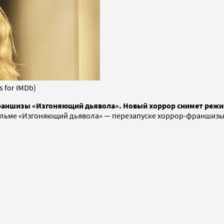
s for IMDb)
франшизы «Изгоняющий дьявола». Новый хоррор снимет режи
фильме «Изгоняющий дьявола» — перезапуске хоррор-франшизы