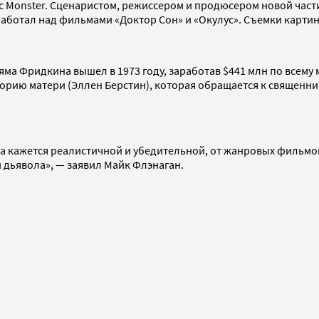
c Monster. Сценаристом, режиссером и продюсером новой част
 работал над фильмами «Доктор Сон» и «Окулус». Съемки карти
 Фридкина вышел в 1973 году, заработав $441 млн по всему м
торию матери (Эллен Берстин), которая обращается к священн
а кажется реалистичной и убедительной, от жанровых фильмов 
 дьявола», — заявил Майк Флэнаган.