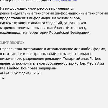
На информационном ресурсе применяются
рекомендательные технологии (информационные технологии
предоставления информации на основе сбора,
систематизации и анализа сведений, относящихся
к предпочтениям пользователей сети «Интернет»,
находящихся на территории Российской Федерации)
СМИ2
SPARROW
INFOX
Перепечатка материалов и использование их в любой форме,
в том числе и в электронных СМИ, возможны только с
письменного разрешения редакции. Товарный знак Forbes
является исключительной собственностью Forbes Media Asia
Pte. Limited. Все права защищены.
AO «АС Рус Медиа»
·
2026
16+