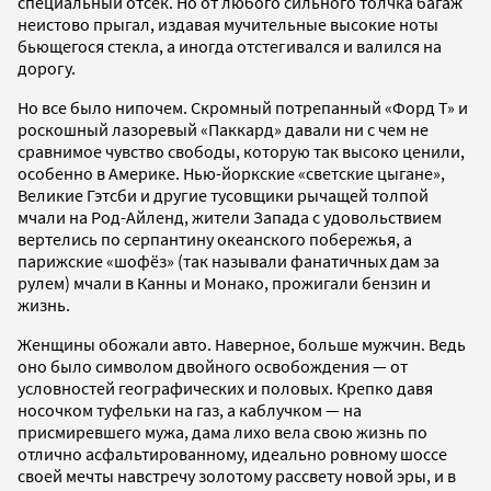
специальный отсек. Но от любого сильного толчка багаж
неистово прыгал, издавая мучительные высокие ноты
бьющегося стекла, а иногда отстегивался и валился на
дорогу.
Но все было нипочем. Скромный потрепанный «Форд Т» и
роскошный лазоревый «Паккард» давали ни с чем не
сравнимое чувство свободы, которую так высоко ценили,
особенно в Америке. Нью­-йоркские «светские цыгане»,
Великие Гэтсби и другие тусовщики рычащей толпой
мчали на Род-­Айленд, жители Запада с удовольствием
вертелись по серпантину океанского побережья, а
парижские «шофёз» (так называли фанатичных дам за
рулем) мчали в Канны и Монако, прожигали бензин и
жизнь.
Женщины обожали авто. Наверное, больше мужчин. Ведь
оно было символом двойного освобождения — от
условностей географических и половых. Крепко давя
носочком туфельки на газ, а каблучком — на
присмиревшего мужа, дама лихо вела свою жизнь по
отлично асфальтированному, идеально ровному шоссе
своей мечты навстречу золотому рассвету новой эры, и в