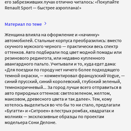
его забрезживших лучах отлично читалось: «Покупайте
Renault Sport — быстрее аэроплана!»
Материал по теме
Женщина влияла на оформление и «начинку»
автомобилей. Стальные корпуса преобразились: вместо
скучного мужского черного — практически весь спектр
оттенков. Авто подбирали под цвет модной помады или
резинового редингота, или недавно купленного
авангардного пальто. Учитывали и то, куда едет дама:
«Для поездки по городу нет ничего более подходящего
темной окраски, — комментировал французский Vogue, —
синий прусский, синий королевский, глубокий зеленый,
темно­коричневый... За город лучше всего отправиться в
авто природных оттенков: светло­зеленом, желтом,
маисовом, древесного цвета и так далее». Тем, кому
хотелось выделиться во что бы то ни стало, предлагали
«Бугатти» и «Ситроен» в пестрых ромбах, квадратах и
молниях — эксклюзивные образцы по проектам
модельера Сони Делоне.