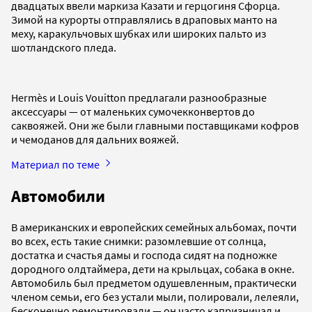
двадцатых ввели маркиза Казати и герцогиня Сфорца.
Зимой на курорты отправлялись в драповых манто на
меху, каракульчовых шубках или широких пальто из
шотландского пледа.
Hermès и Louis Vouitton предлагали разнообразные
аксессуары — от маленьких сумочек­конвертов до
саквояжей. Они же были главными поставщиками кофров
и чемоданов для дальних вояжей.
Материал по теме
Автомобили
В американских и европейских семейных альбомах, почти
во всех, есть такие снимки: разомлевшие от солнца,
достатка и счастья дамы и господа сидят на подножке
дородного олдтаймера, дети на крыльцах, собака в окне.
Автомобиль был предметом одушевленным, практически
членом семьи, его без устали мыли, полировали, лелеяли,
бесконечно ремонтировали — он часто капризничал и