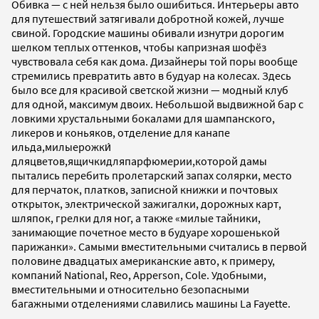
Обивка — с ней нельзя было ошибиться. Интерьеры авто
для путешествий затягивали добротной кожей, лучше
свиной. Городские машины обивали изнутри дорогим
шелком теплых оттенков, чтобы капризная шофёз
чувствовала себя как дома. Дизайнеры той поры вообще
стремились превратить авто в будуар на колесах. Здесь
было все для красивой светской жизни — модный клуб
для одной, максимум двоих. Небольшой выдвижной бар с
ловкими хрустальными бокалами для шампанского,
ликеров и коньяков, отделение для канапе
ильда,милыерожки́
дляцветов,ящичкидляпарфюмерии,которой дамы
пытались перебить пролетарский запах солярки, место
для перчаток, платков, записной книжки и почтовых
открыток, электрической зажигалки, дорожных карт,
шляпок, грелки для ног, а также «милые тайники,
занимающие почетное место в будуаре хорошенькой
парижанки». Самыми вместительными считались в первой
половине двадцатых американские авто, к примеру,
компаний National, Reo, Apperson, Cole. Удобными,
вместительными и относительно безопасными
багажными отделениями славились машины La Fayette.