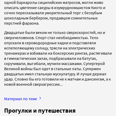
одной баркаролы сицилийских матросов, могли живо
описать цветение сакуры в изумрудно­мшистом Киото и
сочно пересказывали уморительный торг с беззубым
шоколадным бербером, продавцом сомнительных
перстней фараона.
Двадцатые были веком не только сверхскоростей, но и
сверхчеловеков. Спорт стал необходимостью. Тело
опускали в сероводородные кадки и подставляли
испепеляющему солнцу, трясли на электрических
тренажерах и взбивали на боксерских рингах, растягивали
в гимнастических залах, подбрасывали на батутах,
скручивали, выгибали, мучили массажами. Супергерой
Великой войны был одет в стальные латы. Супермен
двадцатых имел стальную мускулатуру. И лучше держал
удар. Словно бы его готовили не к матчам и дансингам, а к
новой военной сверхагрессии...
Материал по теме
Прогулки и путешествия