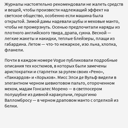
Журналы настоятельно рекомендовали не жалеть средств
и вещей, чтобы произвести надлежащий эффект на
светское общество, особенно если машина была
открытой. Зимой дамы надевали шубы и меховые манто,
чтобы не промерзнуть. Осенью предпочитали наряды из
плотного английского твида, драпа, сукна. Весной —
легкие жакеты и накидки, теплые блейзеры, плащи из
габардина. Летом — что-­то нежаркое, изо льна, хлопка,
фланели.
Почти в каждом номере Vogue публиковали подробные
описания тех костюмов, в которых были замечены
аристократки и старлетки за рулем своих «Рено»,
«Паккардов» и «Хорьхов». Мисс Элси де Вульф видели в
элегантном черном шевиотовом пальто, отороченном
мехом, мадам Гонсалес Морено — в светло­сером
полушубке из дивной каракульчи, герцогиню
Валломбросу — в черном драповом манто с отделкой из
белки.