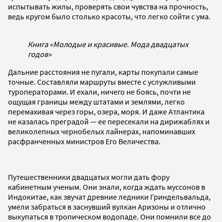
испытывать жилы, проверять свои чувства на прочность,
ведь кругом было столько красоты, что легко сойти с ума.
Книга «Молодые и красивые. Мода двадцатых
годов»
Дальние расстояния не пугали, карты покупали самые
точные. Составляли маршруты вместе с услужливыми
туроператорами. И ехали, ничего не боясь, почти не
ощущая границы между штатами и землями, легко
перемахивая через горы, озера, моря. И даже Атлантика
не казалась преградой — ее пересекали на дирижаблях и
великолепных черно­белых лайнерах, напоминавших
расфранченных министров Его Величества.
Путешественники двадцатых могли дать фору
кабинетным ученым. Они знали, когда ждать муссонов в
Индокитае, как звучат древние ледники Гриндельвальда,
умели забраться в заснувший вулкан Аризоны и отлично
выкупаться в тропическом водопаде. Они помнили все до