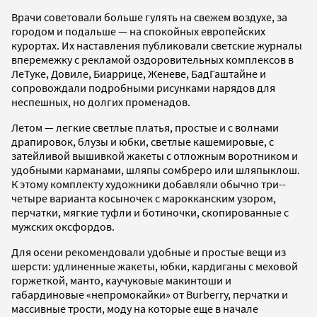
Врачи советовали больше гулять на свежем воздухе, за
городом и подальше — на спокойных европейских
курортах. Их наставления публиковали светские журналы
вперемежку с рекламой оздоровительных комплексов в
Ле­Туке, Довиле, Биаррице, Женеве, Бад­Гаштайне и
сопровождали подробными рисунками нарядов для
неспешных, но долгих променадов.
Летом — легкие светлые платья, простые и с волнами
драпировок, блузы и юбки, светлые кашемировые, с
затейливой вышивкой жакеты с отложным воротником и
удобными карманами, шляпы­ сомбреро или шляпы­клош.
К этому комплекту художники добавляли обычно три-­
четыре варианта косыночек с марокканским узором,
перчатки, мягкие туфли и ботиночки, скопированные с
мужских оксфордов.
Для осени рекомендовали удобные и простые вещи из
шерсти: удлиненные жакеты, юбки, кардиганы с меховой
горжеткой, манто, каучуковые макинтоши и
габардиновые «непромокайки» от Burberry, перчатки и
массивные трости, моду на которые еще в начале