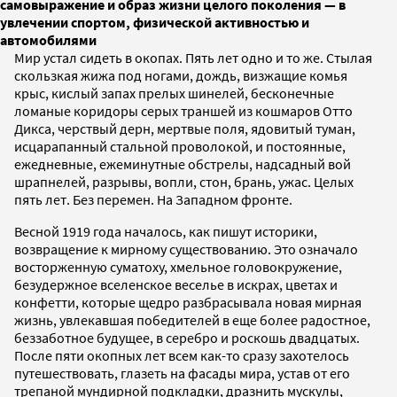
самовыражение и образ жизни целого поколения — в
увлечении спортом, физической активностью и
автомобилями
Мир устал сидеть в окопах. Пять лет одно и то же. Стылая
скользкая жижа под ногами, дождь, визжащие комья
крыс, кислый запах прелых шинелей, бесконечные
ломаные коридоры серых траншей из кошмаров Отто
Дикса, черствый дерн, мертвые поля, ядовитый туман,
исцарапанный стальной проволокой, и постоянные,
ежедневные, ежеминутные обстрелы, надсадный вой
шрапнелей, разрывы, вопли, стон, брань, ужас. Целых
пять лет. Без перемен. На Западном фронте.
Весной 1919 года началось, как пишут историки,
возвращение к мирному существованию. Это означало
восторженную суматоху, хмельное головокружение,
безудержное вселенское веселье в искрах, цветах и
конфетти, которые щедро разбрасывала новая мирная
жизнь, увлекавшая победителей в еще более радостное,
беззаботное будущее, в серебро и роскошь двадцатых.
После пяти окопных лет всем как-­то сразу захотелось
путешествовать, глазеть на фасады мира, устав от его
трепаной мундирной подкладки, дразнить мускулы,