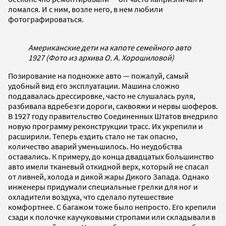
ломался. И с ним, возле него, в нем любили
фотографироваться.
Американские дети на капоте семейного авто
1927 (Фото из архива О. А. Хорошиловой)
Позирование на подножке авто — пожалуй, самый
удобный вид его эксплуатации. Машина сложно
поддавалась дрессировке, часто не слушалась руля,
разбивала вдребезги дороги, саквояжи и нервы шоферов.
В 1927 году правительство Соединенных Штатов внедрило
новую программу реконструкции трасс. Их укрепили и
расширили. Теперь ездить стало не так опасно,
количество аварий уменьшилось. Но неудобства
оставались. К примеру, до конца двадцатых большинство
авто имели тканевый откидной верх, который не спасал
от ливней, холода и дикой жары Дикого Запада. Однако
инженеры придумали специальные грелки для ног и
охладители воздуха, что сделало путешествие
комфортнее. С багажом тоже было непросто. Его крепили
сзади к полочке каучуковыми стропами или складывали в