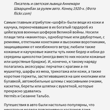
Писатель и светская львица Аннемари
Шварценбах за рулем авто. Конец 1920‐х. (Фото
flickr.com)
Самым главным атрибутом «шофёз» были вещи из кожи и
кау­чука, перекочевавшие в их богатый гардероб из
цейхгаузов военных шоферов Великой войны. Носили
плащи типа «макинтош», однобортные или двубортные, с
ремнями, отлетными кокетками и высокими воротниками,
защищавшими от неизбежного ветра; любили также
кожаные и каучуковые жакеты чуть ниже бедер и юбки до
середины щиколотки (иногда вместо них носили кожаные
или шерстяные бриджи). И, конечно, к такому наряду
полагались аксессуары: перчатки с крагами а­-ля
мушкетер, шарфы из меха, трикотажа или кожи, а также
короткие горжеты, застегивавшиеся на шее кнопками или
булавкой, автомобильные шлемы с массивными очками,
каскетки, береты или шляпки с вуалеткой, которые
прекрасно удавались
Hermès и Сюзанне Тальбо.
Путешествия в авто были настолько популярны, что
некоторые модели повседневных костюмов даже