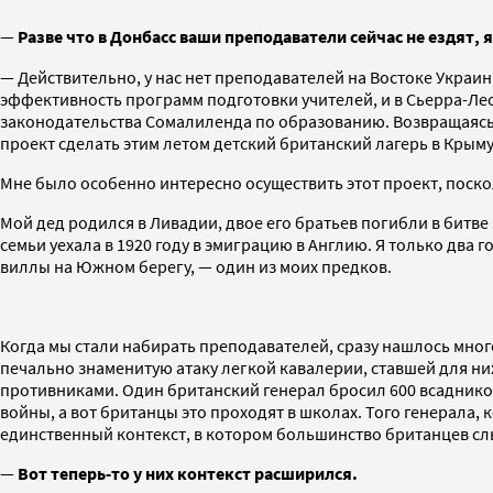
—
Разве что в Донбасс ваши преподаватели сейчас не ездят, 
— Действительно, у нас нет преподавателей на Востоке Украин
эффективность программ подготовки учителей, и в Сьерра-Ле
законодательства Сомалиленда по образованию. Возвращаясь к 
проект сделать этим летом детский британский лагерь в Крыму
Мне было особенно интересно осуществить этот проект, поск
Мой дед родился в Ливадии, двое его братьев погибли в битве 
семьи уехала в 1920 году в эмиграцию в Англию. Я только два 
виллы на Южном берегу, — один из моих предков.
Когда мы стали набирать преподавателей, сразу нашлось мног
печально знаменитую атаку легкой кавалерии, ставшей для ни
противниками. Один британский генерал бросил 600 всадников
войны, а вот британцы это проходят в школах. Того генерала,
единственный контекст, в котором большинство британцев с
—
Вот теперь-то у них контекст расширился.