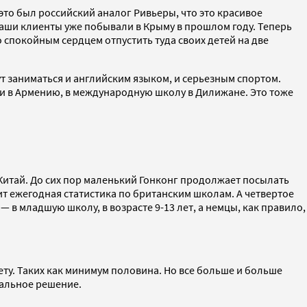
это был российский аналог Ривьеры, что это красивое
 наши клиенты уже побывали в Крыму в прошлом году. Теперь
 спокойным сердцем отпустить туда своих детей на две
т заниматься и английским языком, и серьезным спортом.
 и в Армению, в международную школу в Дилижане. Это тоже
 Китай. До сих пор маленький Гонконг продолжает посылать
ит ежегодная статистика по британским школам. А четвертое
— в младшую школу, в возрасте 9-13 лет, а немцы, как правило,
тету. Таких как минимум половина. Но все больше и больше
мальное решение.