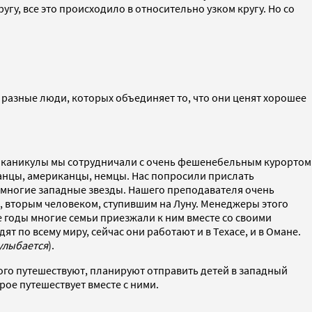
гу, все это происходило в относительно узком кругу. Но со
 разные люди, которых объединяет то, что они ценят хорошее
ие каникулы мы сотрудничали с очень фешенебельным курортом
танцы, американцы, немцы. Нас попросили прислать
ли многие западные звезды. Нашего преподавателя очень
м, вторым человеком, ступившим на Луну. Менеджеры этого
е годы многие семьи приезжали к ним вместе со своими
т по всему миру, сейчас они работают и в Техасе, и в Омане.
улыбается
).
ного путешествуют, планируют отправить детей в западный
рое путешествует вместе с ними.