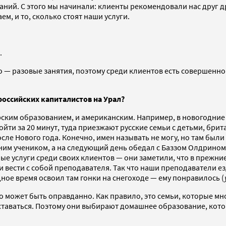
ний. С этого мы начинали: клиенты рекомендовали нас друг дру
м, и то, сколько стоят наши услуги.
.
о — разовые занятия, поэтому среди клиентов есть совершенно
оссийских капиталистов на Урал?
арским образованием, и американским. Например, в новогодн
ти за 20 минут, туда приезжают русские семьи с детьми, бри
осле Нового года. Конечно, имен называть не могу, но там бы
одним учеником, а на следующий день обедал с Баззом Олдрино
ые услуги среди своих клиентов — они заметили, что в прежни
вести с собой преподавателя. Так что наши преподаватели ездя
дное время освоил там гонки на снегоходе — ему понравилось (
это может быть оправданно. Как правило, это семьи, которые м
сставаться. Поэтому они выбирают домашнее образование, кото