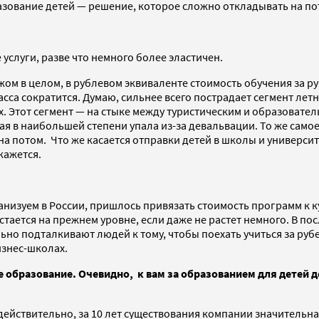
азование детей — решение, которое сложно откладывать на пот
услуги, разве что немного более эластичен.
жом в целом, в рублевом эквиваленте стоимость обучения за ру
асса сократится. Думаю, сильнее всего пострадает сегмент л
х. Этот сегмент — на стыке между туристическим и образоват
орая в наибольшей степени упала из-за девальвации. То же сам
а потом. Что же касается отправки детей в школы и университ
кажется.
анизуем в России, пришлось привязать стоимость программ к 
остается на прежнем уровне, если даже не растет немного. В 
 подталкивают людей к тому, чтобы поехать учиться за рубеж
изнес-школах.
е образование. Очевидно, к вам за образованием для детей 
действительно, за 10 лет существования компании значительная