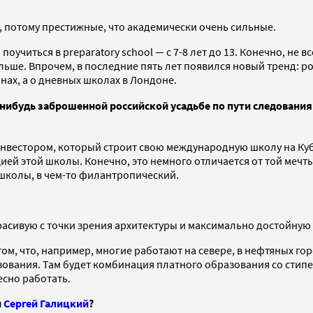
, потому престижные, что академически очень сильные.
поучиться в preparatory school — с 7-8 лет до 13. Конечно, не 
больше. Впрочем, в последние пять лет появился новый тренд: 
нах, а о дневных школах в Лондоне.
-нибудь заброшенной российской усадьбе по пути следовани
нвестором, который строит свою международную школу на Куба
ей этой школы. Конечно, это немного отличается от той мечты
 школы, в чем-то филантропический.
расивую с точки зрения архитектуры и максимально достойную 
 том, что, например, многие работают на севере, в нефтяных го
азования. Там будет комбинация платного образования со сти
есно работать.
и
Сергей Галицкий
?