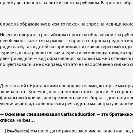
преимущественно в валюте и часто за рубежом. В-третьих, обр
Спрос на образование в чем-то похож на спрос на медицинские 
Но если говорить о российском спросе на образование за рубе
неизбежно скажется на рынке — спрос со стороны среднего кл
родителей, так и детей воспринимают их как интересный отды
туризм», и пострадает он как и туристическая индустрия, кот
две-три недели — вид образования, который можно отложить н
почувствовали и не ожидаем, что это на нас особенно сильно с
Для занятий с британскими преподавателями, которые мы орг
эквиваленте. Конечно, цены для клиентов выросли. Но спрос 
финансовый кризис или президентские выборы — дополнительно
увеличивается, особенно если речь идет о магистратуре или б
—
Основная специализация Carfax Education
—
это британско
списка Forbes…
— (
Улыбается
) Мы никогда не раскрываем имена клиентов, но, 