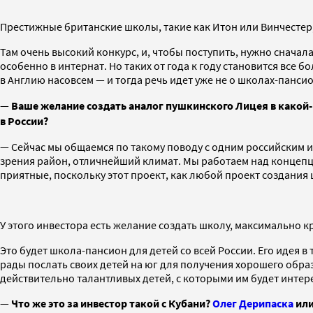
Престижные британские школы, такие как Итон или Винчестер
Там очень высокий конкурс, и, чтобы поступить, нужно сначала 
особенно в интернат. Но таких от года к году становится все 
в Англию насовсем — и тогда речь идет уже не о школах-пансио
—
Ваше желание создать аналог пушкинского Лицея в какой
в России?
— Сейчас мы общаемся по такому поводу с одним российским и
зрения район, отличнейший климат. Мы работаем над концепци
приятные, поскольку этот проект, как любой проект создания
У этого инвестора есть желание создать школу, максимально к
Это будет школа-пансион для детей со всей России. Его идея в
рады послать своих детей на юг для получения хорошего обр
действительно талантливых детей, с которыми им будет интер
—
Что же это за инвестор такой с Кубани?
Олег Дерипаска
ил