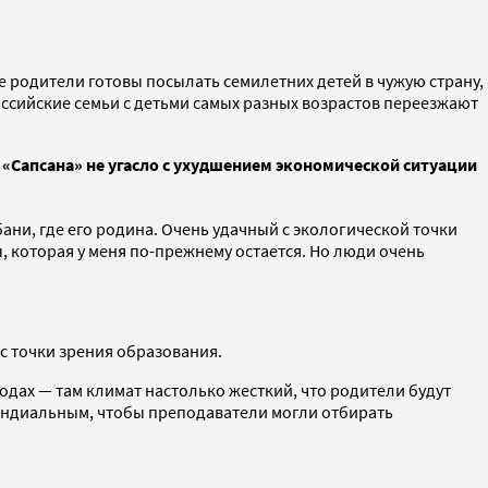
все родители готовы посылать семилетних детей в чужую страну,
российские семьи с детьми самых разных возрастов переезжают
я
«Сапсана»
не угасло с ухудшением экономической ситуации
ни, где его родина. Очень удачный с экологической точки
, которая у меня по-прежнему остается. Но люди очень
с точки зрения образования.
родах — там климат настолько жесткий, что родители будут
пендиальным, чтобы преподаватели могли отбирать