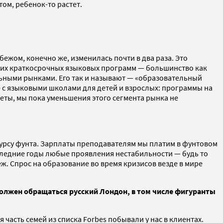
ом, ребенок-то растет.
бежом, конечно же, изменилась почти в два раза. Это
етних краткосрочных языковых программ — большинство как
ельными рынками. Его так и называют — «образовательный
ое с языковыми школами для детей и взрослых: программы на
еты, мы пока уменьшения этого сегмента рынка не
курсу фунта. Зарплаты преподавателям мы платим в фунтовом
последние годы любые проявления нестабильности — будь то
. Спрос на образование во время кризисов везде в мире
должен обращаться русский Лондон, в том числе фигуранты
 часть семей из списка Forbes побывали у нас в клиентах.