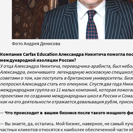
Фото Андрея Денисова
Компания Carfax Education Александра Никитича помогла пос
международной изоляции России?
У отца Александра Никитича, переводчика-арабиста, был неб
Александра, окончившего легендарную московскую спецшколу №
советами о том, как поступать в британские университеты. Биз
попросил Александра стать его опекуном. Спустя два года Ник
международная группа из 11 малых компаний, которая помогае
проектами по созданию международных школ в России и Сомал
как на его деятельности отражается девальвация рубля, прис
—
Что происходит в вашем бизнесе после такого мощного фи
— Вы знаете, да, остались. Мой бизнес, наверное, не самый лу
частных клиентов относятся к наиболее обеспеченной части о