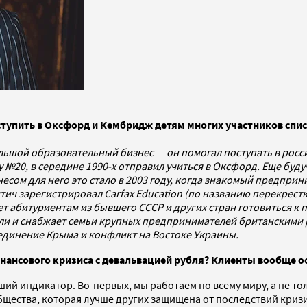
тупить в Оксфорд и Кембридж детям многих участников списка
ольшой образовательный бизнес
—
он помогал поступать в росс
20, в середине 1990-х отправил учиться в Оксфорд. Еще буду
несом для него это стало в 2003 году, когда знакомый предприн
итич зарегистрировал Carfax Education (по названию перекрест
т абитуриентам из бывшего СССР и других стран готовиться к 
и и снабжает семьи крупных предпринимателей британскими р
оединение Крыма и конфликт на Востоке Украины.
нансового кризиса с девальвацией рубля? Клиенты вообще о
чший индикатор. Во-первых, мы работаем по всему миру, а не т
бщества, которая лучше других защищена от последствий криз