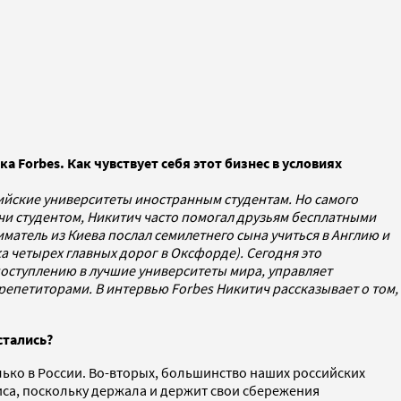
 Forbes. Как чувствует себя этот бизнес в условиях
ийские университеты иностранным студентам. Но самого
чи студентом, Никитич часто помогал друзьям бесплатными
иматель из Киева послал семилетнего сына учиться в Англию и
ка четырех главных дорог в Оксфорде). Сегодня это
поступлению в лучшие университеты мира, управляет
епетиторами. В интервью Forbes Никитич рассказывает о том,
стались?
олько в России. Во-вторых, большинство наших российских
иса, поскольку держала и держит свои сбережения