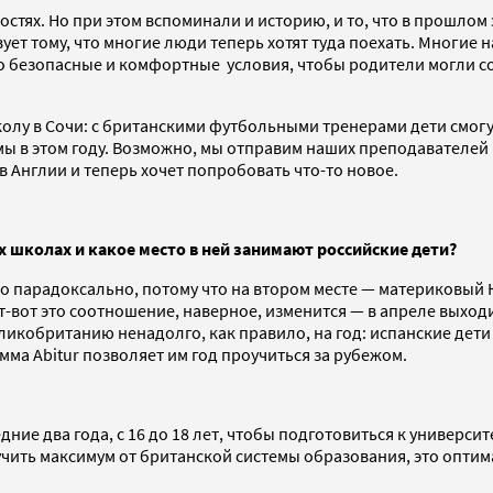
стях. Но при этом вспоминали и историю, и то, что в прошлом 
ует тому, что многие люди теперь хотят туда поехать. Многие
о безопасные и комфортные условия, чтобы родители могли со
олу в Сочи: с британскими футбольными тренерами дети смогу
мы в этом году. Возможно, мы отправим наших преподавателей
в Англии и теперь хочет попробовать что-то новое.
 школах и какое место в ней занимают российские дети?
Что парадоксально, потому что на втором месте — материковый
-вот это соотношение, наверное, изменится — в апреле выход
ликобританию ненадолго, как правило, на год: испанские дети 
мма Abitur позволяет им год проучиться за рубежом.
ние два года, с 16 до 18 лет, чтобы подготовиться к универси
учить максимум от британской системы образования, это опти