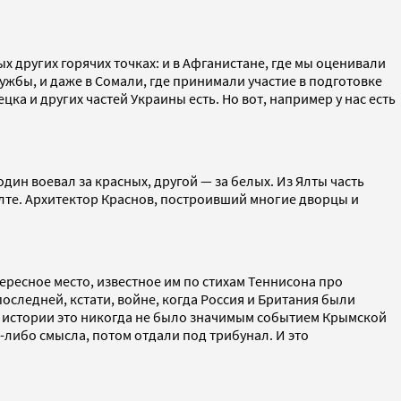
х других горячих точках: и в Афганистане, где мы оценивали
жбы, и даже в Сомали, где принимали участие в подготовке
а и других частей Украины есть. Но вот, например у нас есть
дин воевал за красных, другой — за белых. Из Ялты часть
в Ялте. Архитектор Краснов, построивший многие дворцы и
ересное место, известное им по стихам Теннисона про
следней, кстати, войне, когда Россия и Британия были
х истории это никогда не было значимым событием Крымской
-либо смысла, потом отдали под трибунал. И это