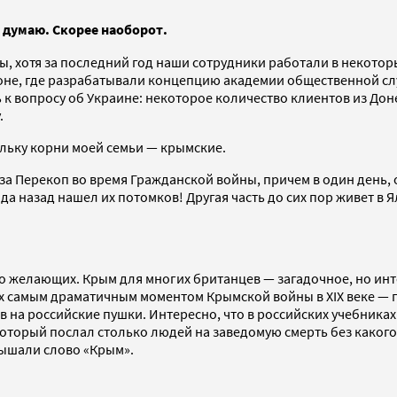
я думаю. Скорее наоборот.
ы, хотя за последний год наши сотрудники работали в некоторы
оне, где разрабатывали концепцию академии общественной слу
вопросу об Украине: некоторое количество клиентов из Донецк
.
ольку корни моей семьи — крымские.
за Перекоп во время Гражданской войны, причем в один день, о
года назад нашел их потомков! Другая часть до сих пор живет 
о желающих. Крым для многих британцев — загадочное, но инт
х самым драматичным моментом Крымской войны в XIX веке — по
 на российские пушки. Интересно, что в российских учебника
 который послал столько людей на заведомую смерть без какого
лышали слово «Крым».