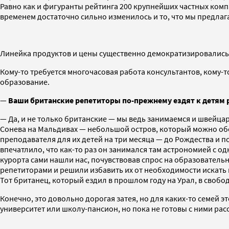
Равно как и фигуранты рейтинга 200 крупнейших частных компа
временем достаточно сильно изменилось и то, что мы предлагае
Линейка продуктов и цены существенно демократизировались
Кому-то требуется многочасовая работа консультантов, кому-т
образование.
—
Ваши британские репетиторы по-прежнему ездят к детям р
— Да, и не только британские — мы ведь занимаемся и швейц
Сонева на Мальдивах — небольшой остров, который можно обой
преподавателя для их детей на три месяца — до Рождества и п
впечатлило, что как-то раз он занимался там астрономией с 
курорта сами нашли нас, почувствовав спрос на образовательн
репетиторами и решили избавить их от необходимости искать и 
Тот британец, который ездил в прошлом году на Урал, в свобо
Конечно, это довольно дорогая затея, но для каких-то семей 
университет или школу-пансион, но пока не готовы с ними ра