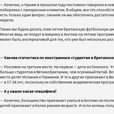
— Конечно, о Крыме в прошлом году постоянно говорили в ново
побережье с прекрасным климатом. В общем, все это способств
есть только один вопрос: сможем ли мы обеспечить достаточн
недели.
Также мы будем делать этим летом британскую футбольную шк
Многие ведь не поедут в Америку и Англию на летние програм
может быть альтернативой для тех, кто уже был несколько раз 
—
Какова статистика по иностранным студентам в британских
— Россияне на третьем месте. На первом — дети из Гонконга. 
больше студентов в Великобританию, чем огромный Китай. Вот
место делят Испания и Германия. И те и другие приезжают в Ве
— в 17-18 лет, поскольку их собственная академическая програ
—
А у наших какая специфика?
— Конечно, большинство приезжает учиться в Англию на послед
детей приезжают в более раннем возрасте. И если хочешь пол