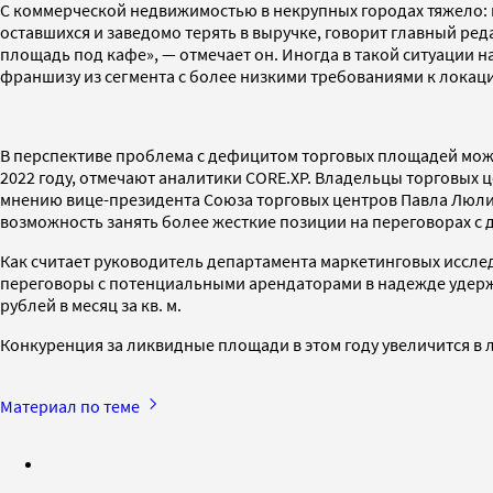
С коммерческой недвижимостью в некрупных городах тяжело: 
оставшихся и заведомо терять в выручке, говорит главный ред
площадь под кафе», — отмечает он. Иногда в такой ситуации
франшизу из сегмента с более низкими требованиями к локаци
В перспективе проблема с дефицитом торговых площадей може
2022 году, отмечают аналитики CORE.XP. Владельцы торговых
мнению вице-президента Союза торговых центров Павла Люлин
возможность занять более жесткие позиции на переговорах с
Как считает руководитель департамента маркетинговых исслед
переговоры с потенциальными арендаторами в надежде удержат
рублей в месяц за кв. м.
Конкуренция за ликвидные площади в этом году увеличится в л
Материал по теме