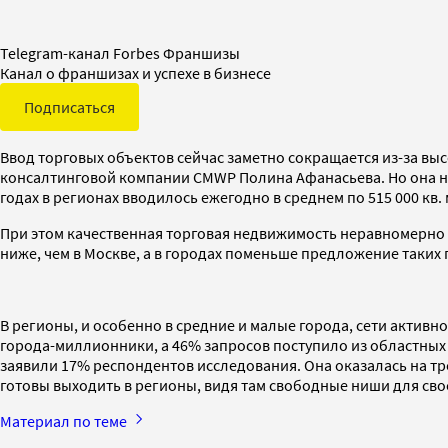
Telegram-канал Forbes Франшизы
Канал о франшизах и успехе в бизнесе
Подписаться
Ввод торговых объектов сейчас заметно сокращается из-за вы
консалтинговой компании CMWP Полина Афанасьева. Но она нап
годах в регионах вводилось ежегодно в среднем по 515 000 кв. 
При этом качественная торговая недвижимость неравномерно
ниже, чем в Москве, а в городах поменьше предложение таких 
В регионы, и особенно в средние и малые города, сети активн
города-миллионники, а 46% запросов поступило из областных 
заявили 17% респондентов исследования. Она оказалась на тр
готовы выходить в регионы, видя там свободные ниши для своег
Материал по теме