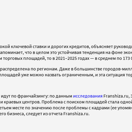
сокой ключевой ставки и дорогих кредитов, объясняет руково
оминает, что в целом это устойчивая тенденция на фоне экон
м торговых площадей, то в 2021–2025 годах — в среднем по 173 0
 распределена по регионам. Даже в большинстве городов-ми
площадей уже можно назвать ограниченным, и эта ситуация тор
о идут по франчайзингу: по данным
исследования
Franshiza.ru,
и краевых центров. Проблема с поиском площадей стала одной
етьем месте по значению после проблемы с кадрами (ее упомя
о бизнеса, следует из отчета Franshiza.ru.