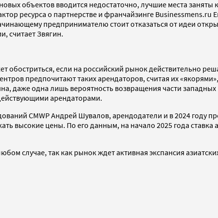
новых объектов вводится недостаточно, лучшие места заняты 
актор ресурса о партнерстве и франчайзинге Businessmens.ru Е
 начинающему предпринимателю стоит отказаться от идеи откр
и, считает Звягин.
т обостриться, если на российский рынок действительно реш
 центров предпочитают таких арендаторов, считая их «якорям
а, даже одна лишь вероятность возвращения части западных 
 действующими арендаторами.
ований CMWP Андрей Шувалов, арендодатели и в 2024 году пре
ь высокие цены. По его данным, на начало 2025 года ставка а
юбом случае, так как рынок ждет активная экспансия азиатски