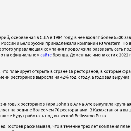
й, основанная в США в 1984 году, в нее входят более 5500 заве
России и Белоруссии принадлежала компании PJ Western. Но в к
 этого управляющая компания продолжила развивать сеть под 
ано на официальном
сайте
бренда. Доменные имена сети с 2022
 что планирует открыть в стране 16 ресторанов, в которые фра
мени ресторанов выросла на 42% год к году, а годовая выручка
зинговых ресторанов Papa John’s в Алма-Ате выкупила крупная 
ет на родине более чем 70 ресторанами. В Казахстан она выш
акже будут работать под вывеской Bellissimo Pizza.
ед Костоев рассказывал, что в течение трех лет компания пла