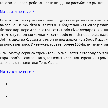
говорит о невостребованности пиццы на российском рынке.
Материал по теме
Некоторые эксперты связывают неудачу американской компании
вывел Bellissimo Pizza в Казахстан, и будет заниматься ее разв
бизнес-партнером основателя сети Dodo Pizza Федора Овчинник
этом году головная компания сети Dodo Brands перенесла нал
John’s ушел из Казахстана именно под давлением Dodo Pizza,
игроков региона. У нее уже работает более 100 франчайзингов
«Рынок фуд-сервиса стремительно смещается в сторону локал
Papa John’s — символ того, как изменилась конкуренция: гро
заключают аналитики Teniz Capital.
Материал по теме