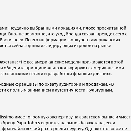
ибками: неудачно выбранными локациями, плохо просчитанной
ца. Вполне возможно, что уход бренда связан прежде всего с
Евстигнеев. По его информации, конкурент американских
ляется сейчас одним из лидирующих игроков на рынке
азахстана: «Не все американские модели приживаются в этой
рии общепита принципиально конкурируют с американскими
захстанскими сетями и разработки франшиз для них».
ародные франшизы по охвату аудитории и продажам. «В
ти с полным вниманием к аутентичности, культурным,
issimo имеет огромную экспертизу на азиатском рынке и умеет
о бренд Papa John’s вернется на рынок Казахстана, если
-франчайзи всякий раз терпели неудачу. Однако это вовсе не