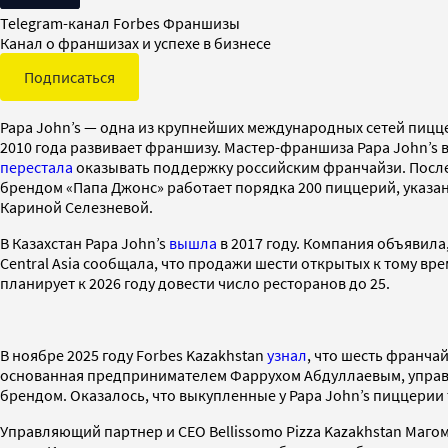
Telegram-канал Forbes Франшизы
Канал о франшизах и успехе в бизнесе
Подписаться
Papa John’s — одна из крупнейших международных сетей пиццери
2010 года развивает франшизу. Мастер-франшиза Papa John’s в 
перестала
оказывать поддержку российским франчайзи. После
брендом «Папа Джонс» работает порядка 200 пиццерий, указ
Кариной Селезневой.
В Казахстан Papa John’s
вышла
в 2017 году. Компания объявила,
Central Asia сообщала, что продажи шести открытых к тому вре
планирует к 2026 году довести число ресторанов до 25.
В ноябре 2025 году Forbes Kazakhstan
узнал
, что шесть франчай
основанная предпринимателем Фаррухом Абдуллаевым, управля
брендом. Оказалось, что выкупленные у Papa John’s пиццерии т
Управляющий партнер и CEO Bellissomo Pizza Kazakhstan Магом