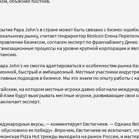
лом, объяснял Костоев.
акрытие Papa John’s в стране может быть связано с бизнес-ош
окальному рынку, считает гендиректор Restcon Елена Перепели
авлении бизнесом, согласен эксперт по франчайзингу Денис 
 организационные процессы на уровне крупной корпорации и яв
спансию.
Papa John’s не смогла адаптироваться к особенностям рынка К
ационной, быстрый и амбициозный. Местные участники индуст
вных подходов в бизнесе. Мы это знаем по опыту работы с ка
китайским, на котором местные игроки давно обогнали междун
 Азии будут выигрывать местные игроки, развивающие свои се
заключает эксперт.
ждународные вкусы, — комментирует Евстигнеев. — Однако Bell
 обусловило ее победу». Впрочем, Евстигнеев не исключает, чт
канская Pizza Hut трижды выходила на рынок России, и мастер