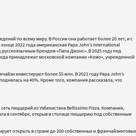
дений по всему миру. В России она работает более 20 лет, и с
онце 2022 года американская Papa John’s International
русскоязычным брендом «Папа Джонс». В 2025 году под
 года принадлежат московской компании «Комо», учрежденной
нчайзи инвестируют более $5 млн. В 2021 году Papa John’s
 поднялась на 40%. Кроме того, компания рассказала, что
сеть пиццерий из Узбекистана Bellissimo Pizza. Компания,
ла в сентябре, открыв в столице пиццерию под собственным
нирует открыть в стране до 200 собственных и франчайзинговых