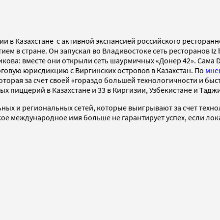
 в Казахстане с активной экспансией российского ресторанног
итием в стране. Он запускал во Владивостоке сеть ресторанов Iz 
ова: вместе они открыли сеть шаурмичных «Донер 42». Сама Do
оговую юрисдикцию с Виргинских островов в Казахстан. По
мне
 которая за счет своей «гораздо большей технологичности и б
ых пиццерий в Казахстане и 33 в Киргизии, Узбекистане и Тадж
ьных и региональных сетей, которые выигрывают за счет техн
мкое международное имя больше не гарантирует успех, если л