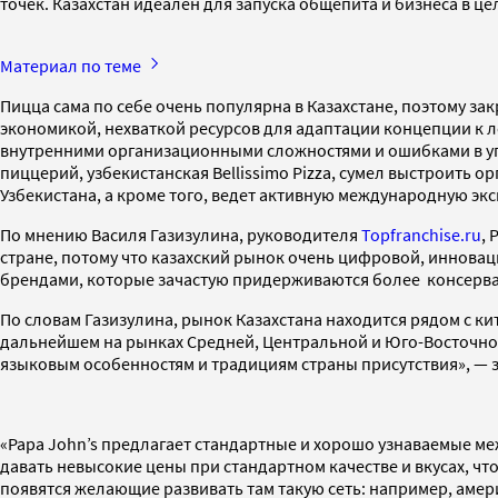
точек. Казахстан идеален для запуска общепита и бизнеса в це
Материал по теме
Пицца сама по себе очень популярна в Казахстане, поэтому з
экономикой, нехваткой ресурсов для адаптации концепции к л
внутренними организационными сложностями и ошибками в упр
пиццерий, узбекистанская Bellissimo Pizza, сумел выстроить
Узбекистана, а кроме того, ведет активную международную эк
По мнению Василя Газизулина, руководителя
Topfranchise.ru
, 
стране, потому что казахский рынок очень цифровой, иннов
брендами, которые зачастую придерживаются более консервати
По словам Газизулина, рынок Казахстана находится рядом с 
дальнейшем на рынках Средней, Центральной и Юго-Восточной
языковым особенностям и традициям страны присутствия», — 
«Papa John’s предлагает стандартные и хорошо узнаваемые ме
давать невысокие цены при стандартном качестве и вкусах, что
появятся желающие развивать там такую сеть: например, амери