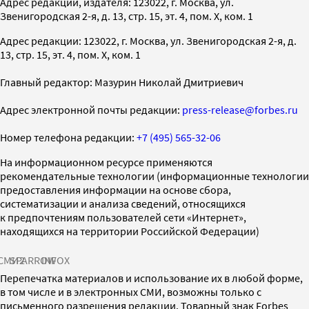
Адрес редакции, издателя: 123022, г. Москва, ул.
Звенигородская 2-я, д. 13, стр. 15, эт. 4, пом. X, ком. 1
Адрес редакции: 123022, г. Москва, ул. Звенигородская 2-я, д.
13, стр. 15, эт. 4, пом. X, ком. 1
Главный редактор: Мазурин Николай Дмитриевич
Адрес электронной почты редакции:
press-release@forbes.ru
Номер телефона редакции:
+7 (495) 565-32-06
На информационном ресурсе применяются
рекомендательные технологии (информационные технологии
предоставления информации на основе сбора,
систематизации и анализа сведений, относящихся
к предпочтениям пользователей сети «Интернет»,
находящихся на территории Российской Федерации)
СМИ2
SPARROW
INFOX
Перепечатка материалов и использование их в любой форме,
в том числе и в электронных СМИ, возможны только с
письменного разрешения редакции. Товарный знак Forbes