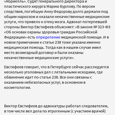
«Абриелль». Судят генерального директора и
пластического хирурга Марию Бурлову. По версии
следствия, погибшую Анну Федорову долго держали под
общим наркозом и оказали некачественные медицинские
услуги, что привело к отеку мозга. Адвокат потерпевшей
стороны Виктор Евстифеев объясняет: «В законе № 323-ФЗ
«Об основах охраны здоровья граждан Российской
Федерации» есть
определение
медицинской помощи. И в
новом примечании к статье 238 тоже указана именно
медицинская помощь. Тогда как в нашем случае имел
место возмездный договор и были оказаны
некачественные медицинские услуги».
Евстифеев говорит, что в Петербурге сейчас расследуется
несколько уголовных дел с летальными исходами, где
обвинение идет по статье 238. Все они связаны с
оказанием небезопасных услуг, в основном в
косметологии.
Виктор Евстифеев до адвокатуры работал следователем,
в том числе вел дела по ятрогенным (с участием врачей)