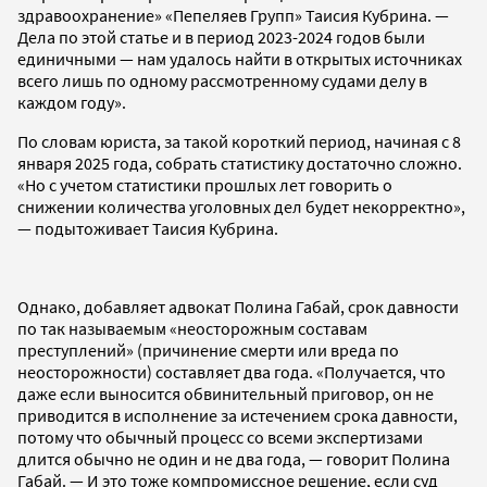
здравоохранение» «Пепеляев Групп» Таисия Кубрина. —
Дела по этой статье и в период 2023-2024 годов были
единичными — нам удалось найти в открытых источниках
всего лишь по одному рассмотренному судами делу в
каждом году».
По словам юриста, за такой короткий период, начиная с 8
января 2025 года, собрать статистику достаточно сложно.
«Но с учетом статистики прошлых лет говорить о
снижении количества уголовных дел будет некорректно»,
— подытоживает Таисия Кубрина.
Однако, добавляет адвокат Полина Габай, срок давности
по так называемым «неосторожным составам
преступлений» (причинение смерти или вреда по
неосторожности) составляет два года. «Получается, что
даже если выносится обвинительный приговор, он не
приводится в исполнение за истечением срока давности,
потому что обычный процесс со всеми экспертизами
длится обычно не один и не два года, — говорит Полина
Габай. — И это тоже компромиссное решение, если суд