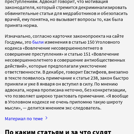
преступлениям. Адвокат говорит, что мотивация
законодателя, который стремится декриминализировать
обвинительные статьи для медработников и обезопасить
врачей, ему понятна, но вызывает вопросы то, как была
принята норма.
Изначально, согласно карточке законопроекта на сайте
Госдумы, это
были
изменения в статью 150 Уголовного
кодекса «Вовлечение несовершеннолетнего в
совершение преступления» и статью 151 «Вовлечение
несовершеннолетнего в совершение антиобщественных
действий», которые предполагали ужесточение
ответственности. В декабре, говорит Евстифеев, внезапно
в тексте появилось примечание к статье 238, закон быстро
приняли и уже 8 января он вступил в силу. По мнению
адвоката, норма прописана неточно, без конкретизации,
что позволяет широко трактовать примечание. «Я вообще
в Уголовном кодексе не очень припомню такую широту
мысли», — делится мнением экс-следователь.
Материал по теме
По каким статьям и за что судят