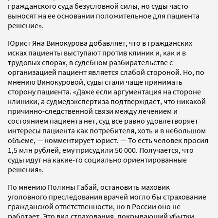
гражданского суда безусловной силы, но суды часто
выносят на ее основании положительное для пациента
решение».
Юрист Яна Винокурова добавляет, что в гражданских
исках пациенты выступают против клиник и, как и в
трудовых спорах, в судебном разбирательстве с
организацией пациент является слабой стороной. Но, по
мнению Винокуровой, суды стали чаще принимать
сторону пациента. «Даже если аргументация на стороне
клиники, а судмедэкспертиза подтверждает, что никакой
причинно-следственной связи между лечением и
состоянием пациента нет, суд все равно удовлетворяет
интересы пациента как потребителя, хоть и в небольшом
объеме, — комментирует юрист. — То есть человек просил
1,5 млн рублей, ему присудили 50 000. Получается, что
суды идут на какие-то социально ориентированные
решения».
По мнению Полины Габай, остановить маховик
уголовного преследования врачей могло бы страхование
гражданской ответственности, но в России оно не
работает. Это вид страхования, покрывающий убытки,