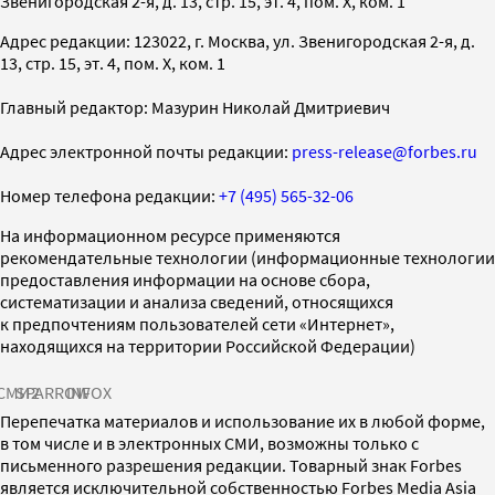
Звенигородская 2-я, д. 13, стр. 15, эт. 4, пом. X, ком. 1
Адрес редакции: 123022, г. Москва, ул. Звенигородская 2-я, д.
13, стр. 15, эт. 4, пом. X, ком. 1
Главный редактор: Мазурин Николай Дмитриевич
Адрес электронной почты редакции:
press-release@forbes.ru
Номер телефона редакции:
+7 (495) 565-32-06
На информационном ресурсе применяются
рекомендательные технологии (информационные технологии
предоставления информации на основе сбора,
систематизации и анализа сведений, относящихся
к предпочтениям пользователей сети «Интернет»,
находящихся на территории Российской Федерации)
СМИ2
SPARROW
INFOX
Перепечатка материалов и использование их в любой форме,
в том числе и в электронных СМИ, возможны только с
письменного разрешения редакции. Товарный знак Forbes
является исключительной собственностью Forbes Media Asia