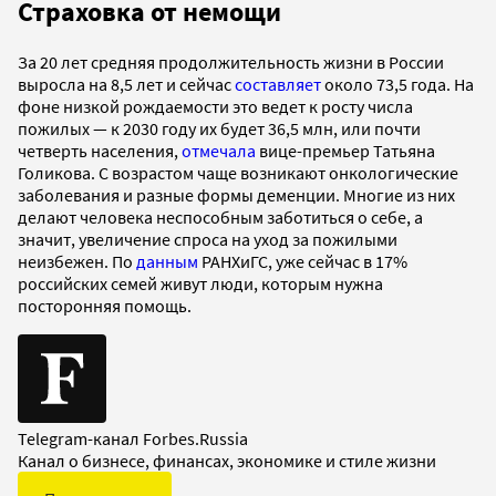
Страховка от немощи
За 20 лет средняя продолжительность жизни в России
выросла на 8,5 лет и сейчас
составляет
около 73,5 года. На
фоне низкой рождаемости это ведет к росту числа
пожилых — к 2030 году их будет 36,5 млн, или почти
четверть населения,
отмечала
вице-премьер Татьяна
Голикова. С возрастом чаще возникают онкологические
заболевания и разные формы деменции. Многие из них
делают человека неспособным заботиться о себе, а
значит, увеличение спроса на уход за пожилыми
неизбежен. По
данным
РАНХиГС, уже сейчас в 17%
российских семей живут люди, которым нужна
посторонняя помощь.
Telegram-канал Forbes.Russia
Канал о бизнесе, финансах, экономике и стиле жизни