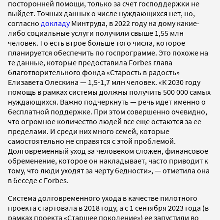
посторонней помощи, только за счет господдержки не
выйдет. Точных данных о числе нуждающихся нет, но,
согласно
докладу
Минтруда, в 2022 году на дому какие-
либо социальные услуги получили свыше 1,55 млн
человек. То есть втрое больше того числа, которое
планируется обеспечить по госпрограмме. Это похоже на
те данные, которые предоставила Forbes глава
благотворительного фонда «Старость в радость»
Елизавета Олескина — 1,5-1,7 млн человек. «К 2030 году
помощь в рамках системы должны получить 500 000 самых
нуждающихся. Важно подчеркнуть — речь идет именно о
бесплатной поддержке. При этом совершенно очевидно,
что огромное количество людей все еще остаются за ее
пределами. И среди них много семей, которые
самостоятельно не справятся с этой проблемой.
Долговременный уход за человеком сложен, финансовое
обременение, которое он накладывает, часто приводит к
тому, что люди уходят за черту бедности», — отметила она
в беседе с Forbes.
Система долговременного ухода в качестве пилотного
проекта стартовала в 2018 году, а с 1 сентября 2023 года (в
рамках проекта «Старшее поколение») ее запустили во