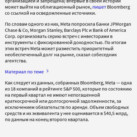
организацией и запрещена) впервые в своей истории
может выйти на облигационный рынок,
пишет
Bloomberg
со ссылкой на осведомленные источники.
По словам одного из них, Meta попросила банки JPMorgan
Chase & Co, Morgan Stanley, Barclays Plc и Bank of America
Corp. организовать серию встреч с инвесторами в
инструменты с фиксированной доходностью. По итогам
этих встреч Meta может разместить приоритетный
необеспеченный долг на рынке, сказал собеседник
агентства.
Материал по теме
Как следует из данных, собранных Bloomberg, Meta — одна
из 18 компаний в рейтинге S&P 500, которые по состоянию
на первый квартал не имеют непогашенной
краткосрочной или долгосрочной задолженности, за
исключением обязательств по аренде. Объем свободных
средств и их эквивалента у нее оценивается в $40,5 млрд,
по данным на конец второго квартала.