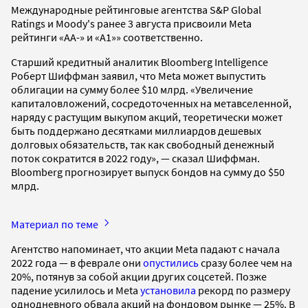
Международные рейтинговые агентства S&P Global
Ratings и Moody's ранее 3 августа присвоили Meta
рейтинги «АА-» и «А1»» соответственно.
Старший кредитный аналитик Bloomberg Intelligence
Роберт Шиффман заявил, что Meta может выпустить
облигации на сумму более $10 млрд. «Увеличение
капиталовложений, сосредоточенных на метавселенной,
наряду с растущим выкупом акций, теоретически может
быть поддержано десятками миллиардов дешевых
долговых обязательств, так как свободный денежный
поток сократится в 2022 году», — сказал Шиффман.
Bloomberg прогнозирует выпуск бондов на сумму до $50
млрд.
Материал по теме
Агентство напоминает, что акции Meta падают с начала
2022 года — в феврале они
опустились
сразу более чем на
20%, потянув за собой акции других соцсетей. Позже
падение усилилось и Meta
установила
рекорд по размеру
однодневного обвала акций на фондовом рынке — 25%. В