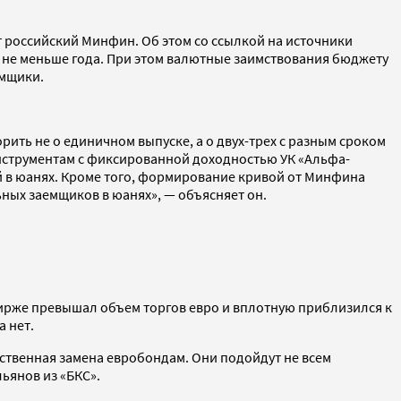
т российский Минфин. Об этом со ссылкой на источники
ет не меньше года. При этом валютные заимствования бюджету
емщики.
ить не о единичном выпуске, а о двух-трех с разным сроком
нструментам с фиксированной доходностью УК «Альфа-
й в юанях. Кроме того, формирование кривой от Минфина
ных заемщиков в юанях», — объясняет он.
сбирже превышал объем торгов евро и вплотную приблизился к
а нет.
инственная замена евробондам. Они подойдут не всем
льянов из «БКС».