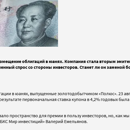
азмещение облигаций в юанях. Компания стала вторым эмите
нный спрос со стороны инвесторов. Станет ли он заменой б
игации в юанях, выпущенные золотодобытчиком «Полюс». 23 ав
езультате первоначальная ставка купона в 4,2% годовых была 
ало пространство для премии в пользу инвесторов, но, как мы в
 «БКС Мир инвестиций» Валерий Емельянов.