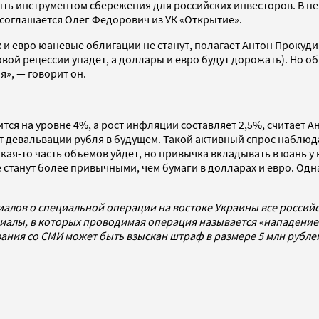
быть инструментом сбережения для российских инвесторов. В 
соглашается Олег Федорович из УК «Открытие».
 евро юаневые облигации не станут, полагает Антон Прокудин
вой рецессии упадет, а доллары и евро будут дорожать). Но об
я», — говорит он.
ся на уровне 4%, а рост инфляции составляет 2,5%, считает 
т девальвации рубля в будущем. Такой активный спрос наблюда
кая-то часть объемов уйдет, но привычка вкладывать в юань у 
ве станут более привычными, чем бумаги в долларах и евро. 
иалов о специальной операции на востоке Украины все росси
алы, в которых проводимая операция называется «нападением
ования со СМИ может быть взыскан штраф в размере 5 млн рубл