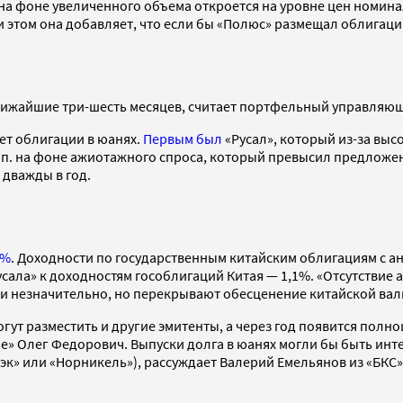
на фоне увеличенного объема откроется на уровне цен номина
 этом она добавляет, что если бы «Полюс» размещал облигации
ближайшие три-шесть месяцев, считает портфельный управляю
ет облигации в юанях.
Первым был
«Русал», который из-за выс
 п. п. на фоне ажиотажного спроса, который превысил предлож
 дважды в год.
6%
. Доходности по государственным китайским облигациям с а
сала» к доходностям гособлигаций Китая — 1,1%. «Отсутствие 
тя и незначительно, но перекрывают обесценение китайской ва
огут разместить и другие эмитенты, а через год появится пол
е» Олег Федорович. Выпуски долга в юанях могли бы быть ин
эк» или «Норникель»), рассуждает Валерий Емельянов из «БКС»