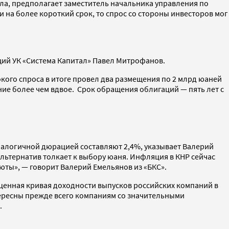
ла, предполагает заместитель начальника управления по
 на более короткий срок, то спрос со стороны инвесторов мог
щий УК «Система Капитал» Павел Митрофанов.
окого спроса в итоге провел два размещения по 2 млрд юаней
ение более чем вдвое. Срок обращения облигаций — пять лет с
налогичной дюрацией составляют 2,4%, указывает Валерий
альтернатив толкает к выбору юаня. Инфляция в КНР сейчас
люты», — говорит Валерий Емельянов из «БКС».
ноценная кривая доходности выпусков российских компаний в
тересны прежде всего компаниям со значительными
.