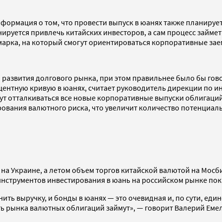
формация о том, что провести выпуск в юанях также планируе
анируется привлечь китайских инвесторов, а сам процесс займ
чмарка, на который смогут ориентироваться корпоративные за
развития долгового рынка, при этом правильнее было бы говор
ентную кривую в юанях, считает руководитель дирекции по и
ут отталкиваться все новые корпоративные выпуски облигаци
вания валютного риска, что увеличит количество потенциаль
и на Украине, а летом объем торгов китайской валютой на Мо
нструментов инвестирования в юань на российском рынке пок
ить выручку, и бонды в юанях — это очевидная и, по сути, ед
сть рынка валютных облигаций займут», — говорит Валерий Еме