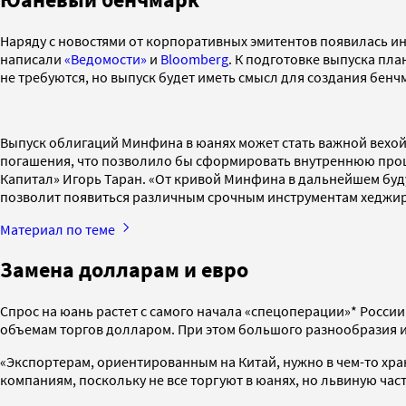
Наряду с новостями от корпоративных эмитентов появилась ин
написали
«Ведомости»
и
Bloomberg
. К подготовке выпуска пл
не требуются, но выпуск будет иметь смысл для создания бен
Выпуск облигаций Минфина в юанях может стать важной вехой 
погашения, что позволило бы сформировать внутреннюю проц
Капитал» Игорь Таран. «От кривой Минфина в дальнейшем буд
позволит появиться различным срочным инструментам хеджиро
Материал по теме
Замена долларам и евро
Спрос на юань растет с самого начала «спецоперации»* Росси
объемам торгов долларом. При этом большого разнообразия и
«Экспортерам, ориентированным на Китай, нужно в чем-то хран
компаниям, поскольку не все торгуют в юанях, но львиную ча