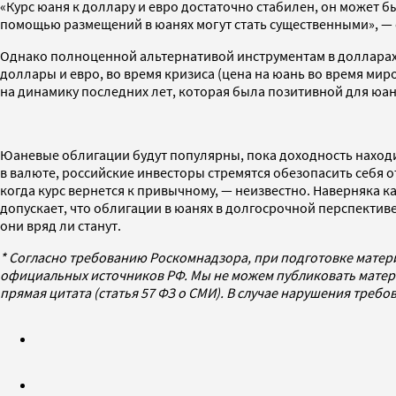
«Курс юаня к доллару и евро достаточно стабилен, он может 
помощью размещений в юанях могут стать существенными», — 
Однако полноценной альтернативой инструментам в долларах и
доллары и евро, во время кризиса (цена на юань во время миро
на динамику последних лет, которая была позитивной для юан
Юаневые облигации будут популярны, пока доходность находит
в валюте, российские инвесторы стремятся обезопасить себя о
когда курс вернется к привычному, — неизвестно. Наверняка ка
допускает, что облигации в юанях в долгосрочной перспекти
они вряд ли станут.
* Согласно требованию Роскомнадзора, при подготовке матер
официальных источников РФ. Мы не можем публиковать матери
прямая цитата (статья 57 ФЗ о СМИ). В случае нарушения треб