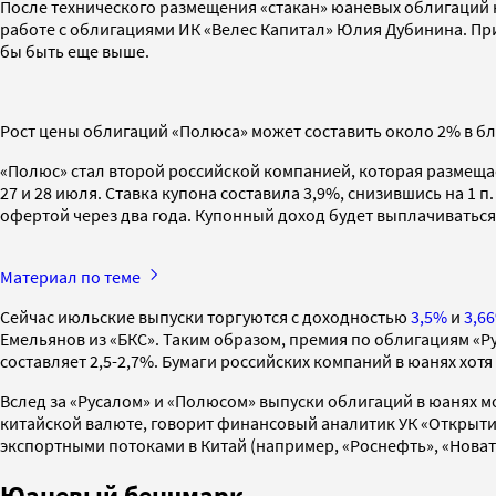
После технического размещения «стакан» юаневых облигаций 
работе с облигациями ИК «Велес Капитал» Юлия Дубинина. При
бы быть еще выше.
Рост цены облигаций «Полюса» может составить около 2% в 
«Полюс» стал второй российской компанией, которая размеща
27 и 28 июля. Ставка купона составила 3,9%, снизившись на 1
офертой через два года. Купонный доход будет выплачиваться
Материал по теме
Сейчас июльские выпуски торгуются с доходностью
3,5%
и
3,6
Емельянов из «БКС». Таким образом, премия по облигациям «Ру
составляет 2,5-2,7%. Бумаги российских компаний в юанях хо
Вслед за «Русалом» и «Полюсом» выпуски облигаций в юанях м
китайской валюте, говорит финансовый аналитик УК «Открыти
экспортными потоками в Китай (например, «Роснефть», «Новат
Юаневый бенчмарк