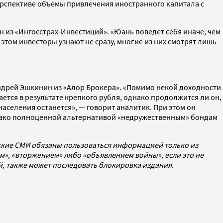
перспективе объемы привлечения иностранного капитала с
 из «Ингосстрах-Инвестиций». «Юань поведет себя иначе, чем
 этом инвесторы узнают не сразу, многие из них смотрят лишь
Андрей Эшкинин из «Алор Брокера». «Помимо некой доходности
ется в результате крепкого рубля, однако продолжится ли он,
населения останется», — говорит аналитик. При этом он
Однако полноценной альтернативой «недружественным» бондам
йские СМИ обязаны пользоваться информацией только из
», «вторжением» либо «объявлением войны», если это не
ей, также может последовать блокировка издания.