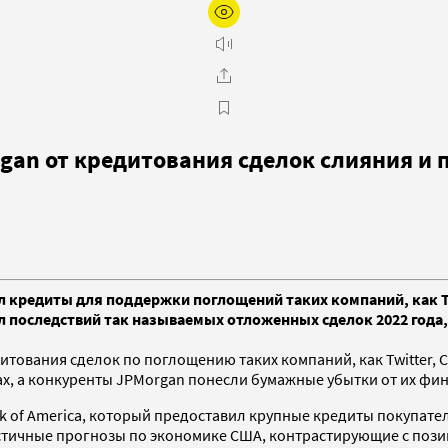
rgan от кредитования сделок слияния и
 кредиты для поддержки поглощений таких компаний, как Twit
ал последствий так называемых отложенных сделок 2022 год
ования сделок по поглощению таких компаний, как Twitter, Citr
ах, а конкуренты JPMorgan понесли бумажные убытки от их фи
of America, который предоставил крупные кредиты покупателям
стичные прогнозы по экономике США, контрастирующие с пози