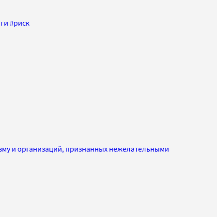
лги
#
риск
изму и организаций, признанных нежелательными