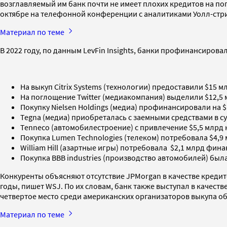
возглавляемый им банк почти не имеет плохих кредитов на по
октябре на телефонной конференции с аналитиками Уолл-стр
Материал по теме
В 2022 году, по данным LevFin Insights, банки профинансирова
На выкуп Citrix Systems (технологии) предоставили $15 мл
На поглощение Twitter (медиакомпания) выделили $12,5 мл
Покупку Nielsen Holdings (медиа) профинансировали на $10
Tegna (медиа) приобреталась с заемными средствами в сум
Tenneco (автомобилестроение) с привлечение $5,5 млрд кре
Покупка Lumen Technologies (телеком) потребовала $4,9 м
William Hill (азартные игры) потребовала $2,1 млрд фина
Покупка BBB industries (производство автомобилей) был
Конкуренты объясняют отсутствие JPMorgan в качестве креди
годы, пишет WSJ. По их словам, банк также выступал в качест
четвертое место среди американских организаторов выкупа обли
Материал по теме