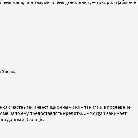
очень мала, поэтому мы очень довольны», — говорил Даймон в
n Sachs.
банка с частными инвестиционными компаниями в последние
о помешало ему предоставлять кредиты. JPMorgan занимает
 по данным Dealogic.