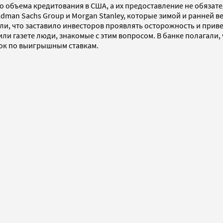
 объема кредитования в США, а их предоставление не обязател
Goldman Sachs Group и Morgan Stanley, которые зимой и ранней
и, что заставило инвесторов проявлять осторожность и приве
и газете люди, знакомые с этим вопросом. В банке полагали, ч
лок по выигрышным ставкам.