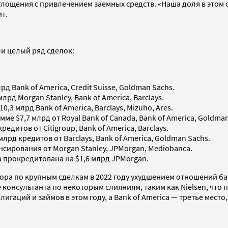
глощения с привлечением заемных средств. «Наша доля в этом 
ит.
ли целый ряд сделок:
рд Bank of America, Credit Suisse, Goldman Sachs.
рд Morgan Stanley, Bank of America, Barclays.
,3 млрд Bank of America, Barclays, Mizuho, Ares.
ме $7,7 млрд от Royal Bank of Canada, Bank of America, Goldma
дитов от Citigroup, Bank of America, Barclays.
лрд кредитов от Barclays, Bank of America, Goldman Sachs.
нсирования от Morgan Stanley, JPMorgan, Mediobanca.
а прокредитована на $1,6 млрд JPMorgan.
тора по крупным сделкам в 2022 году ухудшением отношений 
ве консультанта по некоторым слияниям, таким как Nielsen, чт
гаций и займов в этом году, а Bank of America — третье место,