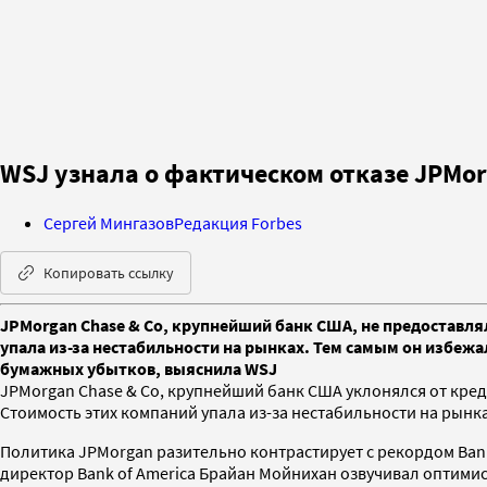
WSJ узнала о фактическом отказе JPMo
Сергей Мингазов
Редакция Forbes
Копировать ссылку
JPMorgan Chase & Co, крупнейший банк США, не предоставлял
упала из-за нестабильности на рынках. Тем самым он избеж
бумажных убытков, выяснила WSJ
JPMorgan Chase & Co, крупнейший банк США уклонялся от кредит
Стоимость этих компаний упала из-за нестабильности на рынк
Политика JPMorgan разительно контрастирует с рекордом Bank 
директор Bank of America Брайан Мойнихан озвучивал оптими