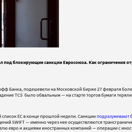
ал под блокирующие санкции Евросоюза. Как ограничения от
фф Банка, подешевели на Московской бирже 27 февраля более 
адение TCS было обвальным — на старте торгов бумаги теряли 
 список ЕС в конце прошлой недели. Санкции
подразумевают
б
щений SWIFT — именно через нее осуществляются трансгранич
лю евро и акциями иностранных компаний — операции с иност