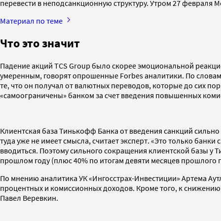
перевести в неподсанкционную структуру. Утром 27 февраля
Материал по теме
Что это значит
Падение акций TCS Group было скорее эмоциональной реакцие
умеренным, говорят опрошенные Forbes аналитики. По слова
те, что он получал от валютных переводов, которые до сих по
«самоограничены» банком за счет введения повышенных комис
Клиентская база Тинькофф Банка от введения санкций сильно 
туда уже не имеет смысла, считает эксперт. «Это только банк
вводиться. Поэтому сильного сокращения клиентской базы у Ти
прошлом году (плюс 40% по итогам девяти месяцев прошлого го
По мнению аналитика УК «Ингосстрах-Инвестиции» Артема Аутлев
процентных и комиссионных доходов. Кроме того, к снижению
Павел Веревкин.