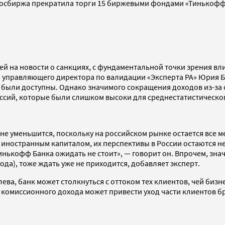
 Мосбиржа прекратила торги 15 биржевыми фондами «Тинькоф
й на новости о санкциях, с фундаментальной точки зрения вл
м управляющего директора по валидации «Эксперта РА» Юрия 
р были доступны. Однако значимого сокращения доходов из-за 
сий, которые были слишком высоки для среднестатистическог
не уменьшится, поскольку на российском рынке остается все 
и с иностранным капиталом, их перспективы в России остаются
нькофф Банка ожидать не стоит», — говорит он. Впрочем, знач
да), тоже ждать уже не приходится, добавляет эксперт.
а, банк может столкнуться с оттоком тех клиентов, чей бизнес
 комиссионного дохода может привести уход части клиентов б