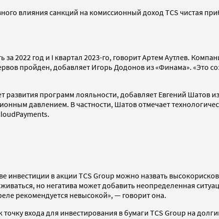
вного влияния санкций на комиссионный доход TCS чистая приб
за 2022 год и I квартал 2023-го, говорит Артем Аутлев. Компа
езервов пройден, добавляет Игорь Додонов из «Финама». «Это 
ет развития программ лояльности, добавляет Евгений Шатов из 
ционным давлением. В частности, Шатов отмечает технологичес
CloudPayments.
ве инвестиции в акции TCS Group можно назвать высокорисков
аживаться, но негатива может добавить неопределенная ситуац
феле рекомендуется невысокой», — говорит она.
точку входа для инвестирования в бумаги TCS Group на долгий 