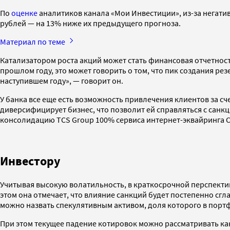
По
оценке
аналитиков канала «Мои Инвестиции», из-за негати
рублей — на 13% ниже их предыдущего прогноза.
Материал по теме
Катализатором роста акций может стать финансовая отчетность 
прошлом году, это может говорить о том, что пик создания р
наступившем году», — говорит он.
У банка все еще есть возможность привлечения клиентов за сч
диверсифицирует бизнес, что позволит ей справляться с санк
консолидацию TCS Group 100% сервиса интернет-эквайринга 
Инвестору
Учитывая высокую волатильность, в краткосрочной перспекти
этом она отмечает, что влияние санкций будет постепенно сгл
можно назвать спекулятивным активом, доля которого в порт
При этом текущее падение котировок можно рассматривать как 