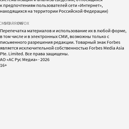
к предпочтениям пользователей сети «Интернет»,
находящихся на территории Российской Федерации)
СМИ2
SPARROW
INFOX
Перепечатка материалов и использование их в любой форме,
в том числе и в электронных СМИ, возможны только с
письменного разрешения редакции. Товарный знак Forbes
является исключительной собственностью Forbes Media Asia
Pte. Limited. Все права защищены.
AO «АС Рус Медиа»
·
2026
16+