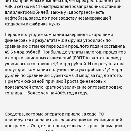
автозаправочных комплексов, четырех ресторанов при
АЗК и сетью из 11 быстрых электрозаправочных станций
для электромобилей. Также у «Евротранса» есть
нефтебаза, завод по производству незамерзающей
жидкости и фабрика-кухня.
Первое полугодие компания завершила с хорошими
финансовыми результатами: выручка утроилась по
сравнению с тем же периодом прошлого года и составила
45,5 млрд рублей. Прибыль до уплаты налогов, процентов
и амортизационных отчислений (EBITDA) за этот период
удвоилась и составила 4,4 млрд рублей. И по результатам
полугодия компания получила чистую прибыль 1,4 млрд
рублей по сравнению с убытком 0,3 млрд за год до этого.
При этом основной причиной роста финансовых
показателей стало кратное увеличение оптовых продаж
топлива — более чем на 400% год к году.
Средства, которые оператор привлек в ходе IPO,
планируется направить на реализацию инвестиционной
программы. Она, в частности, включает трансформацию