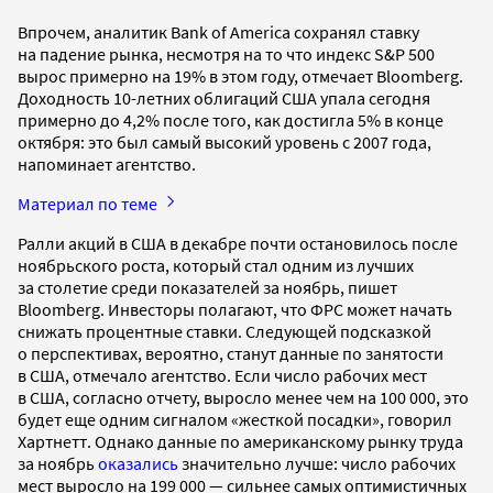
Впрочем, аналитик Bank of America сохранял ставку
на падение рынка, несмотря на то что индекс S&P 500
вырос примерно на 19% в этом году, отмечает Bloomberg.
Доходность 10-летних облигаций США упала сегодня
примерно до 4,2% после того, как достигла 5% в конце
октября: это был самый высокий уровень с 2007 года,
напоминает агентство.
Материал по теме
Ралли акций в США в декабре почти остановилось после
ноябрьского роста, который стал одним из лучших
за столетие среди показателей за ноябрь, пишет
Bloomberg. Инвесторы полагают, что ФРС может начать
снижать процентные ставки. Следующей подсказкой
о перспективах, вероятно, станут данные по занятости
в США, отмечало агентство. Если число рабочих мест
в США, согласно отчету, выросло менее чем на 100 000, это
будет еще одним сигналом «жесткой посадки», говорил
Хартнетт. Однако данные по американскому рынку труда
за ноябрь
оказались
значительно лучше: число рабочих
мест выросло на 199 000 — сильнее самых оптимистичных