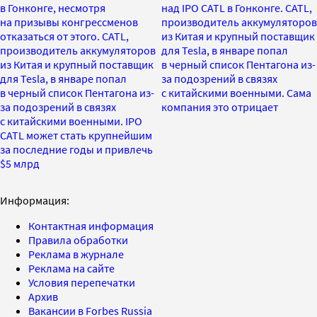
в Гонконге, несмотря
над IPO CATL в Гонконге. CATL,
на призывы конгрессменов
производитель аккумуляторов
отказаться от этого. CATL,
из Китая и крупный поставщик
производитель аккумуляторов
для Tesla, в январе попал
из Китая и крупный поставщик
в черный список Пентагона из-
для Tesla, в январе попал
за подозрений в связях
в черный список Пентагона из-
с китайскими военными. Сама
за подозрений в связях
компания это отрицает
с китайскими военными. IPO
CATL может стать крупнейшим
за последние годы и привлечь
$5 млрд
Информация:
Контактная информация
Правила обработки
Реклама в журнале
Реклама на сайте
Условия перепечатки
Архив
Вакансии в Forbes Russia