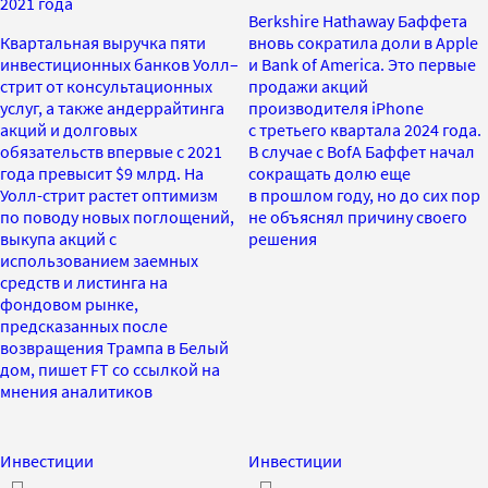
2021 года
Berkshire Hathaway Баффета
Квартальная выручка пяти
вновь сократила доли в Apple
инвестиционных банков Уолл–
и Bank of America. Это первые
стрит от консультационных
продажи акций
услуг, а также андеррайтинга
производителя iPhone
акций и долговых
с третьего квартала 2024 года.
обязательств впервые с 2021
В случае с BofA Баффет начал
года превысит $9 млрд. На
сокращать долю еще
Уолл-стрит растет оптимизм
в прошлом году, но до сих пор
по поводу новых поглощений,
не объяснял причину своего
выкупа акций с
решения
использованием заемных
средств и листинга на
фондовом рынке,
предсказанных после
возвращения Трампа в Белый
дом, пишет FT со ссылкой на
мнения аналитиков
Инвестиции
Инвестиции