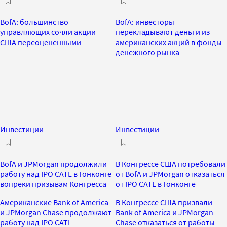
BofA: большинство
BofA: инвесторы
управляющих сочли акции
перекладывают деньги из
США переоцененными
американских акций в фонды
денежного рынка
Инвестиции
Инвестиции
BofA и JPMorgan продолжили
В Конгрессе США потребовали
работу над IPO CATL в Гонконге
от BofA и JPMorgan отказаться
вопреки призывам Конгресса
от IPO CATL в Гонконге
Американские Bank of America
В Конгрессе США призвали
и JPMorgan Chase продолжают
Bank of America и JPMorgan
работу над IPO CATL
Chase отказаться от работы