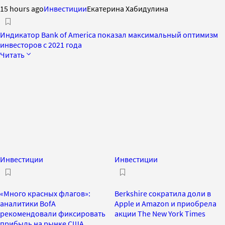
15 hours ago
Инвестиции
Екатерина Хабидулина
Индикатор Bank of America показал максимальный оптимизм
инвесторов с 2021 года
Читать
Инвестиции
Инвестиции
«Много красных флагов»:
Berkshire сократила доли в
аналитики BofA
Apple и Amazon и приобрела
рекомендовали фиксировать
акции The New York Times
прибыль на рынке США