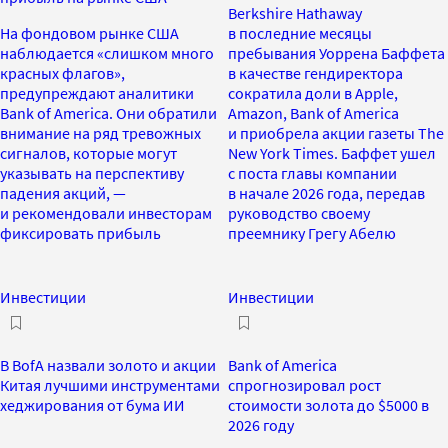
Berkshire Hathaway
На фондовом рынке США
в последние месяцы
наблюдается «слишком много
пребывания Уоррена Баффета
красных флагов»,
в качестве гендиректора
предупреждают аналитики
сократила доли в Apple,
Bank of America. Они обратили
Amazon, Bank of America
внимание на ряд тревожных
и приобрела акции газеты The
сигналов, которые могут
New York Times. Баффет ушел
указывать на перспективу
с поста главы компании
падения акций, —
в начале 2026 года, передав
и рекомендовали инвесторам
руководство своему
фиксировать прибыль
преемнику Грегу Абелю
Инвестиции
Инвестиции
В BofA назвали золото и акции
Bank of America
Китая лучшими инструментами
спрогнозировал рост
хеджирования от бума ИИ
стоимости золота до $5000 в
2026 году