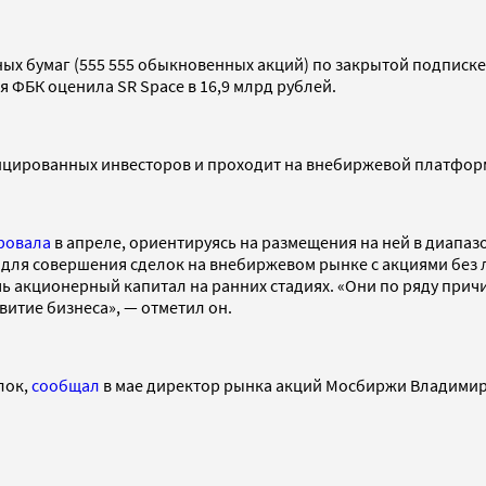
ых бумаг (555 555 обыкновенных акций) по закрытой подписке.
 ФБК оценила SR Space в 16,9 млрд рублей.
цированных инвесторов и проходит на внебиржевой платформе
ровала
в апреле, ориентируясь на размещения на ней в диапазо
 для совершения сделок на внебиржевом рынке с акциями без 
 акционерный капитал на ранних стадиях. «Они по ряду причин
витие бизнеса», — отметил он.
лок,
сообщал
в мае директор рынка акций Мосбиржи Владимир