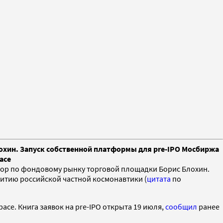
охин. Запуск собственной платформы для pre-IPO Мосбиржа
ace
ктор по фондовому рынку торговой площадки Борис Блохин.
витию российской частной космонавтики (
цитата
по
ce. Книга заявок на pre-IPO открыта 19 июля,
сообщил
ранее