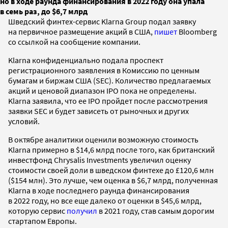
но в ходе раунда финансирования в 2022 году она упала
в семь раз, до $6,7 млрд
Шведский финтех-сервис Klarna Group подал заявку
на первичное размещение акций в США,
пишет
Bloomberg
со ссылкой на сообщение компании.
Klarna конфиденциально подала проспект
регистрационного заявления в Комиссию по ценным
бумагам и биржам США (SEC). Количество предлагаемых
акций и ценовой диапазон IPO пока не определены.
Klarna заявила, что ее IPO пройдет после рассмотрения
заявки SEC и будет зависеть от рыночных и других
условий.
В октябре аналитики оценили возможную стоимость
Klarna примерно в $14,6 млрд после того, как британский
инвестфонд Chrysalis Investments увеличил оценку
стоимости своей доли в шведском финтехе до £120,6 млн
($154 млн). Это лучше, чем оценка в $6,7 млрд, полученная
Klarna в ходе последнего раунда финансирования
в 2022 году, но все еще далеко от оценки в $45,6 млрд,
которую сервис
получил
в 2021 году, став самым дорогим
стартапом Европы.