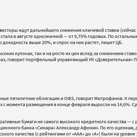
нвесторы ждут дальнейшего снижения ключевой ставки (сейчас 
0 стала в августе однозначной — от 9,75% годовых. По остальн
доходность выше 20%, и спрос на них растет, пишет ЦБ.
соких купонах, так и на росте их цен вслед за снижением ста
раз, говорит портфельный управляющий УК «Доверительная» 
ые пятилетние облигации и ОФЗ, говорит Митрофанов. К пер
ых с момента размещения в конце февраля выросли на 14,6%. 
ативные бумаги не самого высокого кредитного качества — с 
онного банка «Синара» Александр Афонин. По его оценкам, до
окого качества (с рейтингами от «ААА» до «А») были на уровне