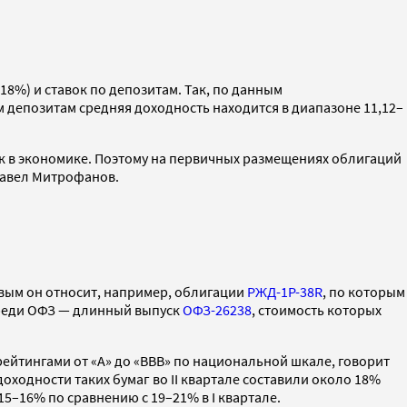
18%) и ставок по депозитам. Так, по данным
ым депозитам средняя доходность находится в диапазоне 11,12–
вок в экономике. Поэтому на первичных размещениях облигаций
Павел Митрофанов.
вым он относит, например, облигации
РЖД-1P-38R
, по которым
Среди ОФЗ — длинный выпуск
ОФЗ-26238
, стоимость которых
рейтингами от «А» до «ВВВ» по национальной шкале, говорит
ходности таких бумаг во II квартале составили около 18%
 15–16% по сравнению с 19–21% в I квартале.