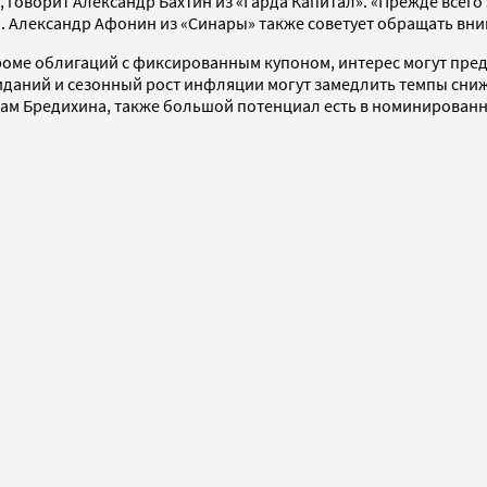
 говорит Александр Бахтин из «Гарда Капитал». «Прежде всего
н. Александр Афонин из «Синары» также советует обращать вн
, кроме облигаций с фиксированным купоном, интерес могут пре
иданий и сезонный рост инфляции могут замедлить темпы сниж
овам Бредихина, также большой потенциал есть в номинирован