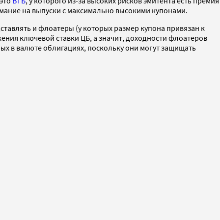
 это
ВТБ
, у которого из-за высоких рисков эмитента есть премия
имание на выпуски с максимально высокими купонами.
дставлять и флоатеры (у которых размер купона привязан к
ения ключевой ставки ЦБ, а значит, доходности флоатеров
ных в валюте облигациях, поскольку они могут защищать