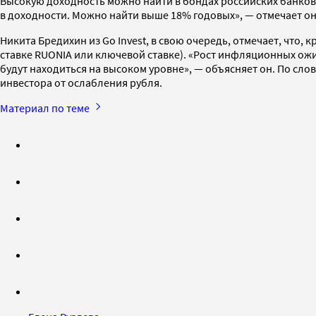
Высокую доходность можно найти в бондах российских банков,
в доходности. Можно найти выше 18% годовых», — отмечает о
Никита Бредихин из Go Invest, в свою очередь, отмечает, что
ставке RUONIA или ключевой ставке). «Рост инфляционных ож
будут находиться на высоком уровне», — объясняет он. По сл
инвестора от ослабления рубля.
Материал по теме