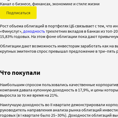
Канал о бизнесе, финансах, экономике и стиле жизни
Подписаться
Рост объема облигаций в портфелях ЦБ связывает с тем, что и
«Финуслуг»,
доходность
трехлетних вкладов в банках из топ-2
15,83% годовых. На этом фоне облигации пока дают привычную 
Облигации дают возможность инвесторам заработать как на вы
крупных эмитентов спрос превышал предложение в три–пять 
Что покупали
Наибольшим спросом пользовались качественные корпоративн
компания давала купонную доходность в 17,9%, и цены котор
выросла за то же время на 21%.
Наилучшую доходность во II квартале демонстрировали корпор
руководитель направления анализа рынка облигаций инвестици
годовых (в I квартале было 25–30%). Доходности облигаций выс