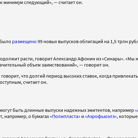
как минимум следующий», — считает он.
 было
размещено
99 новых выпусков облигаций на 1,5 трлн руб
одолжит расти, говорит Александр Афонин из «Синары». «Мы 
чительный объем заимствований», — говорит он.
говорит, что долгий период высоких ставок, когда привлекат
оступным, считает он.
о могут быть длинные выпуски надежных эмитентов, например
«
ет, например, о бумагах
«Полипласта»
и
«Аэрофьюэлз»
, которы