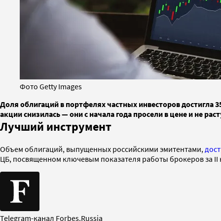
Фото Getty Images
Доля облигаций в портфелях частных инвесторов достигла 3
акции снизилась — они с начала года просели в цене и не р
Лучший инструмент
Объем облигаций, выпущенных российскими эмитентами,
дост
ЦБ, посвященном ключевым показателя работы брокеров за II к
Telegram-канал Forbes.Russia