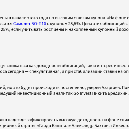
ены в начале этого года по высоким ставкам купона. «На фоне
носится
Самолет БО-П16
с купоном 25,5%. Цена этих облигаций 
 25%, если учитывать рост цены и накопленный купонный дохо
ут снижаться как доходности облигаций, так и интерес инвес
оса сегодня — спекулятивная, и при стабилизации ставки на о
ий, но это будет происходить постепенно, уверен Азаргаев. По
, ведущий инвестиционный аналитик Go Invest Никита Бредихин.
и в надежде зафиксировать высокую доходность на фоне сниж
иционный стратег «Гарда Капитал» Александр Бахтин. «Инвест