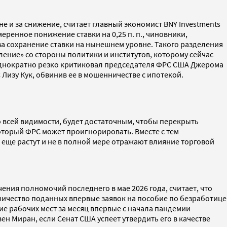
не и за снижение, считает главный экономист BNY Investments
еренное понижение ставки на 0,25 п. п., чиновники,
за сохранение ставки на нынешнем уровне. Такого разделения
авление» со стороны политики и институтов, которому сейчас
еоднократно резко критиковал председателя ФРС США Джерома
 Лизу Кук, обвинив ее в мошенничестве с ипотекой.
по всей видимости, будет достаточным, чтобы перекрыть
оторый ФРС может проигнорировать. Вместе с тем
е еще растут и не в полной мере отражают влияние торговой
ения полномочий последнего в мае 2026 года, считает, что
оличество поданных впервые заявок на пособие по безработице
ние рабочих мест за месяц впервые с начала пандемии
вен Миран, если Сенат США успеет утвердить его в качестве