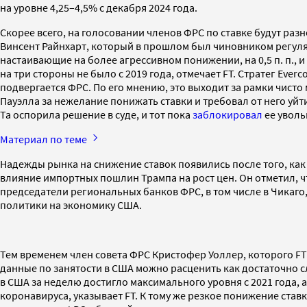
на уровне 4,25–4,5% с декабря 2024 года.
Скорее всего, на голосовании членов ФРС по ставке будут разн
Винсент Райнхарт, который в прошлом был чиновником регулятор
настаивающие на более агрессивном понижении, на 0,5 п. п.,
на три стороны не было с 2019 года, отмечает FT. Стратег Ever
подвергается ФРС. По его мнению, это выходит за рамки чис
Пауэлла за нежелание понижать ставки и требовал от него уйти
Та оспорила решение в суде, и тот пока
заблокировал
ее уволь
Материал по теме
Надежды рынка на снижение ставок появились после того, как 
влияние импортных пошлин Трампа на рост цен. Он отметил, 
председатели региональных банков ФРС, в том числе в Чикаго,
политики на экономику США.
Тем временем член совета ФРС Кристофер Уоллер, которого FT
данные по занятости в США можно расценить как достаточно сл
в США за неделю достигло максимального уровня с 2021 года, 
коронавируса, указывает FT. К тому же резкое понижение ставк