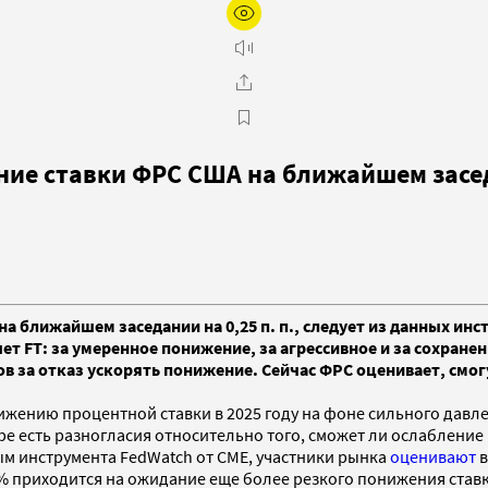
ние ставки ФРС США на ближайшем зас
а ближайшем заседании на 0,25 п. п., следует из данных инс
шет FT: за умеренное понижение, за агрессивное и за сохране
ков за отказ ускорять понижение. Сейчас ФРС оценивает, смо
ижению процентной ставки в 2025 году на фоне сильного давл
торе есть разногласия относительно того, сможет ли ослаблен
 инструмента FedWatch от CME, участники рынка
оценивают
в
5,8% приходится на ожидание еще более резкого понижения ставки