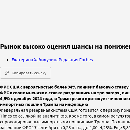
Рынок высоко оценил шансы на пониже
Екатерина Хабидулина
Редакция Forbes
Копировать ссылку
ФРС США с вероятностью более 94% понизит базовую ставку н
ФРС в своих мнениях о ставке разделились на три лагеря, пи
4,5% с декабря 2024 года, и Трамп резко критикует чиновни
импортных пошлин Трампа на инфляцию
Федеральная резервная система США готовится к первому пон
Times со ссылкой на аналитиков. Кроме того, в самом регуля
спровоцированные импортными пошлинами Трампа. По данным
заседании ФРС 17 сентября на 0,25 п. п.., до 4,00–4,25%. Еще 