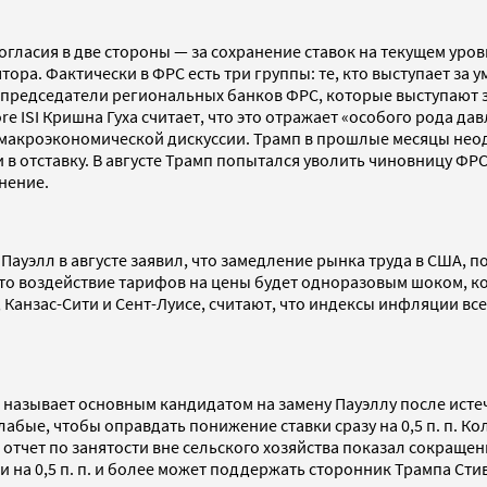
огласия в две стороны — за сохранение ставок на текущем уров
а. Фактически в ФРС есть три группы: те, кто выступает за ум
 и председатели региональных банков ФРС, которые выступают 
core ISI Кришна Гуха считает, что это отражает «особого рода д
то макроэкономической дискуссии. Трамп в прошлые месяцы н
 в отставку. В августе Трамп попытался уволить чиновницу ФРС
нение.
Пауэлл в августе заявил, что замедление рынка труда в США, 
что воздействие тарифов на цены будет одноразовым шоком, к
 Канзас-Сити и Сент-Луисе, считают, что индексы инфляции вс
 называет основным кандидатом на замену Пауэллу после истеч
абые, чтобы оправдать понижение ставки сразу на 0,5 п. п. К
а отчет по занятости вне сельского хозяйства показал сокраще
и на 0,5 п. п. и более может поддержать сторонник Трампа Сти