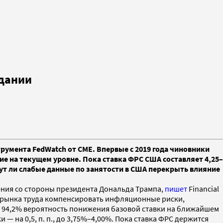
едании
трумента FedWatch от CME. Впервые с 2019 года чиновники
ние на текущем уровне. Пока ставка ФРС США составляет 4,25–
гут ли слабые данные по занятости в США перекрыть влияние
ения со стороны президента Дональда Трампа,
пишет
Financial
ие рынка труда компенсировать инфляционные риски,
 94,2% вероятность понижения базовой ставки на ближайшем
 — на 0,5, п. п., до 3,75%–4,00%. Пока ставка ФРС держится