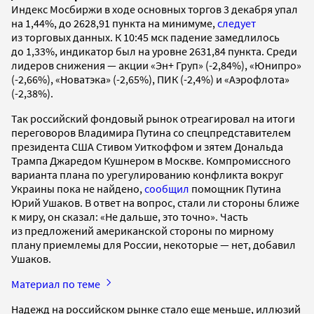
Индекс Мосбиржи в ходе основных торгов 3 декабря упал
на 1,44%, до 2628,91 пункта на минимуме,
следует
из торговых данных. К 10:45 мск падение замедлилось
до 1,33%, индикатор был на уровне 2631,84 пункта. Среди
лидеров снижения — акции «Эн+ Груп» (-2,84%), «Юнипро»
(-2,66%), «Новатэка» (-2,65%), ПИК (-2,4%) и «Аэрофлота»
(-2,38%).
Так российский фондовый рынок отреагировал на итоги
переговоров Владимира Путина со спецпредставителем
президента США Стивом Уиткоффом и зятем Дональда
Трампа Джаредом Кушнером в Москве. Компромиссного
варианта плана по урегулированию конфликта вокруг
Украины пока не найдено,
сообщил
помощник Путина
Юрий Ушаков. В ответ на вопрос, стали ли стороны ближе
к миру, он сказал: «Не дальше, это точно». Часть
из предложений американской стороны по мирному
плану приемлемы для России, некоторые — нет, добавил
Ушаков.
Материал по теме
Надежд на российском рынке стало еще меньше, иллюзий