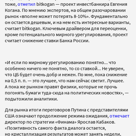
тоже,
отметил
bitkogan — проект инвестбанкира Евгения
Когана. По мнению экспертов, на общем разочаровании
рынок «вполне может потерять 8-10%». Фундаментально
он остается дешевым, и на нем есть интересные варианты,
считает bitkogan. Ключевым драйвером для переоценки,
кроме потенциального мирного урегулирования, проект
считает снижение ставки Банка России.
«И если по мирному урегулированию понятно... что
особенно ничего не понятно, то со ставкой... Не уверен,
что ЦБ будет очень добр и нежен. По мне, пока снижение
на 0,5 п. п. — это лучшее, что нам сейчас светит. Лучшее.
А пока же рынком правят физики, которые не прочь
погонять бумаги туда-сюда на политических новостях», —
подытожили аналитики.
Для рынка итоги переговоров Путина с представителями
США означают продолжение режима ожидания,
отмечает
директор по стратегии «Финама» Ярослав Кабаков.
«Позитивность самого факта диалога остается,
но кристаллизация результатов может занять недели,