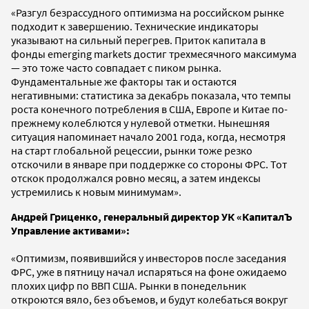
«Разгул безрассудного оптимизма на российском рынке
подходит к завершению. Технические индикаторы
указывают на сильный перегрев. Приток капитала в
фонды emerging markets достиг трехмесячного максимума
— это тоже часто совпадает с пиком рынка.
Фундаментальные же факторы так и остаются
негативными: статистика за декабрь показала, что темпы
роста конечного потребления в США, Европе и Китае по-
прежнему колеблются у нулевой отметки. Нынешняя
ситуация напоминает начало 2001 года, когда, несмотря
на старт глобальной рецессии, рынки тоже резко
отскочили в январе при поддержке со стороны ФРС. Тот
отскок продолжался ровно месяц, а затем индексы
устремились к новым минимумам».
Андрей Гриценко, генеральный директор УК «КапиталЪ
Управление активами»:
«Оптимизм, появившийся у инвесторов после заседания
ФРС, уже в пятницу начал испаряться на фоне ожидаемо
плохих цифр по ВВП США. Рынки в понедельник
откроются вяло, без объемов, и будут колебаться вокруг