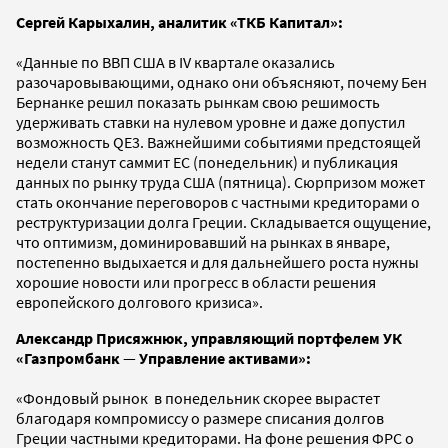
Сергей Карыхалин, аналитик «ТКБ Капитал»:
«Данные по ВВП США в IV квартале оказались
разочаровывающими, однако они объясняют, почему Бен
Бернанке решил показать рынкам свою решимость
удерживать ставки на нулевом уровне и даже допустил
возможность QE3. Важнейшими событиями предстоящей
недели станут саммит ЕС (понедельник) и публикация
данных по рынку труда США (пятница). Cюрпризом может
стать окончание переговоров c частными кредиторами о
реструктуризации долга Греции. Складывается ощущение,
что оптимизм, доминировавший на рынках в январе,
постепенно выдыхается и для дальнейшего роста нужны
хорошие новости или прогресс в области решения
европейского долгового кризиса».
Александр Присяжнюк, управляющий портфелем УК
«Газпромбанк
—
Управление активами»:
«Фондовый рынок в понедельник скорее вырастет
благодаря компромиссу о размере списания долгов
Греции частными кредиторами. На фоне решения ФРС о