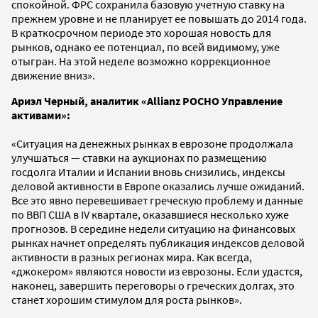
спокойной. ФРС сохранила базовую учетную ставку на
прежнем уровне и не планирует ее повышать до 2014 года.
В краткосрочном периоде это хорошая новость для
рынков, однако ее потенциал, по всей видимому, уже
отыгран. На этой неделе возможно коррекционное
движение вниз».
Ариэл Черный, аналитик «Allianz РОСНО Управление
активами»:
«Ситуация на денежных рынках в еврозоне продолжала
улучшаться — ставки на аукционах по размещению
госдолга Италии и Испании вновь снизились, индексы
деловой активности в Европе оказались лучше ожиданий.
Все это явно перевешивает греческую проблему и данные
по ВВП США в IV квартале, оказавшиеся несколько хуже
прогнозов. В середине недели ситуацию на финансовых
рынках начнет определять публикация индексов деловой
активности в разных регионах мира. Как всегда,
«джокером» являются новости из еврозоны. Если удастся,
наконец, завершить переговоры о греческих долгах, это
станет хорошим стимулом для роста рынков».