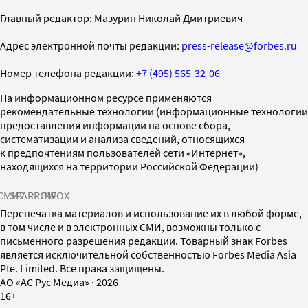
Главный редактор: Мазурин Николай Дмитриевич
Адрес электронной почты редакции:
press-release@forbes.ru
Номер телефона редакции:
+7 (495) 565-32-06
На информационном ресурсе применяются
рекомендательные технологии (информационные технологии
предоставления информации на основе сбора,
систематизации и анализа сведений, относящихся
к предпочтениям пользователей сети «Интернет»,
находящихся на территории Российской Федерации)
СМИ2
SPARROW
INFOX
Перепечатка материалов и использование их в любой форме,
в том числе и в электронных СМИ, возможны только с
письменного разрешения редакции. Товарный знак Forbes
является исключительной собственностью Forbes Media Asia
Pte. Limited. Все права защищены.
AO «АС Рус Медиа»
·
2026
16+