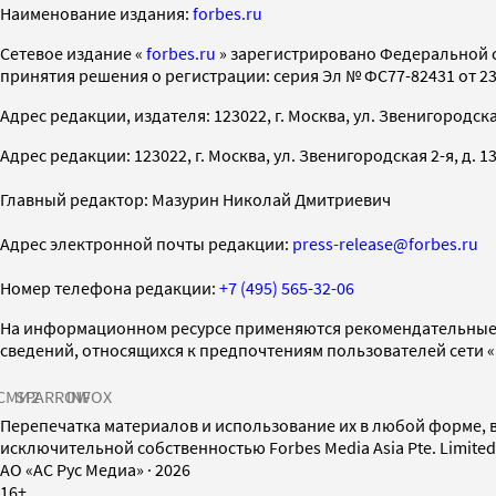
Наименование издания:
forbes.ru
Cетевое издание «
forbes.ru
» зарегистрировано Федеральной 
принятия решения о регистрации: серия Эл № ФС77-82431 от 23 
Адрес редакции, издателя: 123022, г. Москва, ул. Звенигородская 2-
Адрес редакции: 123022, г. Москва, ул. Звенигородская 2-я, д. 13, с
Главный редактор: Мазурин Николай Дмитриевич
Адрес электронной почты редакции:
press-release@forbes.ru
Номер телефона редакции:
+7 (495) 565-32-06
На информационном ресурсе применяются рекомендательные 
сведений, относящихся к предпочтениям пользователей сети 
СМИ2
SPARROW
INFOX
Перепечатка материалов и использование их в любой форме, в
исключительной собственностью Forbes Media Asia Pte. Limite
AO «АС Рус Медиа»
·
2026
16+