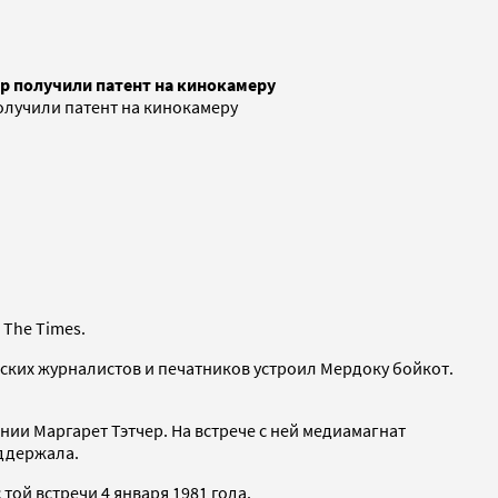
ер получили патент на кинокамеру
получили патент на кинокамеру
 The Times.
ских журналистов и печатников устроил Мердоку бойкот.
ии Маргарет Тэтчер. На встрече с ней медиамагнат
оддержала.
той встречи 4 января 1981 года.