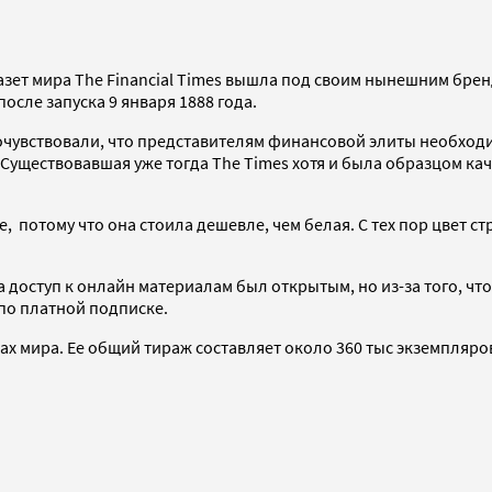
газет мира The Financial Times вышла под своим нынешним бр
после запуска 9 января 1888 года.
очувствовали, что представителям финансовой элиты необход
ществовавшая уже тогда The Times хотя и была образцом каче
 потому что она стоила дешевле, чем белая. С тех пор цвет стр
ода доступ к онлайн материалам был открытым, но из-за того, ч
 по платной подписке.
ах мира. Ее общий тираж составляет около 360 тыс экземпляров