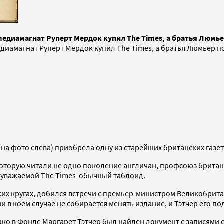
 медиамагнат Руперт Мердок купил The Times, а братья Люмь
медиамагнат Руперт Мердок купил The Times, а братья Люмьер 
(на фото слева) приобрела одну из старейших британских газет
 которую читали не одно поколение англичан, профсоюз британ
з уважаемой The Times обычный таблоид.
их кругах, добился встречи с премьер-министром Великобритан
 ни в коем случае не собирается менять издание, и Тэтчер его п
о в Фонде Маргарет Тэтчер был найден документ с записями с 