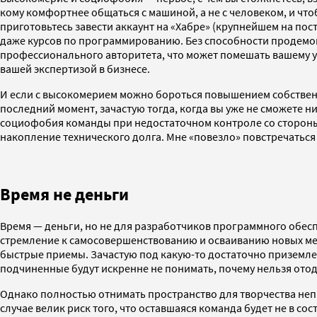
кому комфортнее общаться с машиной, а не с человеком, и что
приготовьтесь завести аккаунт на «Хабре» (крупнейшем на п
даже курсов по программированию. Без способности продемонс
профессионального авторитета, что может помешать вашему усп
вашей экспертизой в бизнесе.
И если с высокомерием можно бороться повышением собственн
последний момент, зачастую тогда, когда вы уже не сможете ни
социофобия команды при недостаточном контроле со стороны 
накопление технического долга. Мне «повезло» повстречаться 
Время не деньги
Время — деньги, но не для разработчиков программного обесп
стремление к самосовершенствованию и осваиванию новых мето
быстрые приемы. Зачастую под какую-то достаточно приземленн
подчиненные будут искренне не понимать, почему нельзя отод
Однако полностью отнимать пространство для творчества непр
случае велик риск того, что оставшаяся команда будет не в со