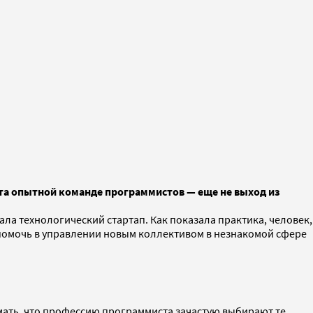
кта опытной команде программистов — еще не выход из
ла технологический стартап. Как показала практика, человек,
 помочь в управлении новым коллективом в незнакомой сфере
мать, что профессию программиста зачастую выбирают те,