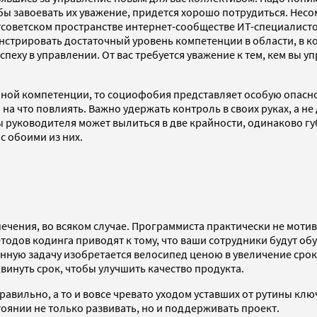
бы завоевать их уважение, придется хорошо потрудиться. Несом
остсоветском пространстве интернет-сообществе ИТ-специалис
трировать достаточный уровень компетенции в области, в кот
еху в управлении. От вас требуется уважение к тем, кем вы уп
ой компетенции, то социофобия представляет особую опасност
 на что повлиять. Важно удержать контроль в своих руках, а не
руководителя может вылиться в две крайности, одинаково губ
с обоими из них.
ечения, во всяком случае. Программиста практически не мотив
дов кодинга приводят к тому, что ваши сотрудники будут обуч
ую задачу изобретается велосипед ценою в увеличение сроков в
винуть срок, чтобы улучшить качество продукта.
авильно, а то и вовсе чревато уходом уставших от рутины клю
стоянии не только развивать, но и поддерживать проект.