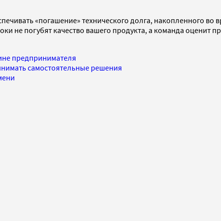
спечивать «погашение» технического долга, накопленного во в
роки не погубят качество вашего продукта, а команда оценит 
щине предпринимателя
инимать самостоятельные решения
емени