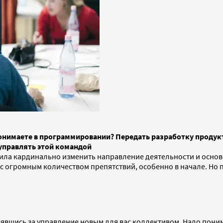
 понимаете в программировании? Передать разработку проду
управлять этой командой
ила кардинально изменить направление деятельности и основа
с огромным количеством препятствий, особенно в начале. Но
зявшись за управление новым для вас коллективом. Надо пони