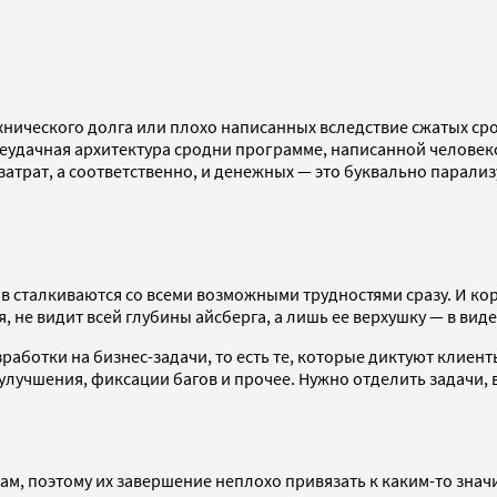
хнического долга или плохо написанных вследствие сжатых ср
Неудачная архитектура сродни программе, написанной человеком
атрат, а соответственно, и денежных — это буквально парализ
 сталкиваются со всеми возможными трудностями сразу. И кор
 не видит всей глубины айсберга, а лишь ее верхушку — в вид
работки на бизнес-задачи, то есть те, которые диктуют клиент
лучшения, фиксации багов и прочее. Нужно отделить задачи, в
окам, поэтому их завершение неплохо привязать к каким-то зн