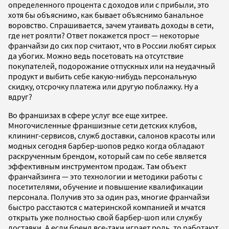
определенного процента с доходов или с прибыли, это
хотя бы объяснимо, как бывает объяснимо банальное
воровство. Спрашивается, зачем утаивать доходы в сети,
где нет роялти? Ответ покажется прост — некоторые
франчайзи до сих пор считают, что в России любят сирых
да убогих. Можно ведь посетовать на отсутствие
покупателей, подорожание отпускных или на неудачный
продукт и выбить себе какую-нибудь персональную
скидку, отсрочку платежа или другую поблажку. Ну а
вдруг?
Во франшизах в сфере услуг все еще хитрее.
Многочисленные франшизные сети детских клубов,
клининг-сервисов, служб доставки, салонов красоты или
модных сегодня барбер-шопов редко когда обладают
раскрученным брендом, который сам по себе является
эффективным инструментом продаж. Там объект
франчайзинга — это технологии и методики работы с
посетителями, обучение и повышение квалификации
персонала. Получив это за один раз, многие франчайзи
быстро расстаются с материнской компанией и мчатся
открыть уже полностью свой барбер-шоп или службу
доставки. А если бренд все-таки играет роль, то работают