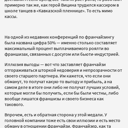
примерно так же, как герой Вицина трудился кассиром в
школе танцев в «Кавказской пленнице». То есть мимо
кассы.
На одной из недавних конференций по франчайзингу
была названа цифра 50% — именно столько составляет
максимальный процент выплачиваемого роялти во
франшизах, связанных с досугом или бьюти-индустрией.
Иллюзия выгоды — вот что заставляет франчайзи
отгораживаться шторкой недоверия и непрозрачности от
своего старшего партнера. Им кажется, что если они
обманут, то получат какую-то выгоду и прибыль, а на
самом деле в итоге они либо не получат лучших условий,
которые могли бы получить, если бы были честны, либо
вообще лишатся франшизы и своего бизнеса как
такового.
Впрочем, есть и обратная сторона у этой медали. У
головной компании тоже есть свои иллюзии и есть место
обману в отношении франчайзи. Франчайзер, как та