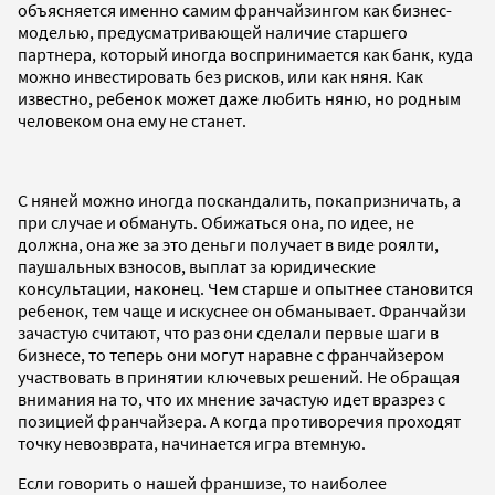
объясняется именно самим франчайзингом как бизнес-
моделью, предусматривающей наличие старшего
партнера, который иногда воспринимается как банк, куда
можно инвестировать без рисков, или как няня. Как
известно, ребенок может даже любить няню, но родным
человеком она ему не станет.
С няней можно иногда поскандалить, покапризничать, а
при случае и обмануть. Обижаться она, по идее, не
должна, она же за это деньги получает в виде роялти,
паушальных взносов, выплат за юридические
консультации, наконец. Чем старше и опытнее становится
ребенок, тем чаще и искуснее он обманывает. Франчайзи
зачастую считают, что раз они сделали первые шаги в
бизнесе, то теперь они могут наравне с франчайзером
участвовать в принятии ключевых решений. Не обращая
внимания на то, что их мнение зачастую идет вразрез с
позицией франчайзера. А когда противоречия проходят
точку невозврата, начинается игра втемную.
Если говорить о нашей франшизе, то наиболее