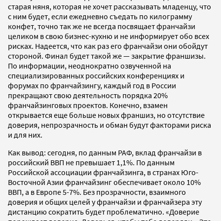
старая няня, которая не хочет рассказывать младенцу, что
с ним будет, если ежедневно съедать по килограмму
конфет, точно так же не всегда посвящает франчайзи
целиком в свою бизнес-кухню и не информирует обо всех
рисках. Надеется, что как раз его франчайзи они обойдут
стороной. Финал будет такой же — закрытие франшизы.
По информации, неоднократно озвученной на
специализированных российских конференциях и
форумах по франчайзингу, каждый год в России
прекращают свою деятельность порядка 20%
франчайзинговых проектов. Конечно, взамен
открывается еще больше новых франшиз, но отсутствие
доверия, непрозрачность и обман будут факторами риска
и для них.
Как вывод: сегодня, по данным РАФ, вклад франчайзи в
российский ВВП не превышает 1,1%. По данным
Российской ассоциации франчайзинга, в странах Юго-
Восточной Азии франчайзинг обеспечивает около 10%
ВВП, а в Европе 5-7%. Без прозрачности, взаимного
доверия и общих целей у франчайзи и франчайзера эту
дистанцию сократить будет проблематично. «Доверие