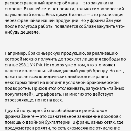
распространенный пример обмана — это закупки на
стороне. В нашей сети нет роялти, только символический
паушальный взнос. Весь цимус бизнеса — это реализация
через франчайзи нашей продукции. Но у франчайзи уже
после полугода работы появляется соблазн закупить что-
нибудь дешевле.
Например, браконьерскую продукцию, за реализацию
которой можно получить до трех лет лишения свободы по
статье 258.1 УК РФ. Не говоря уже о том, что это может
нанести колоссальный имиджевый ущерб бренду. Но нет,
даже после всех юридических ликбезов все равно
некоторых тянет на шопинг в условной браконьерской
подворотне. Приходится отслеживать, запускать «тайных
покупателей», штрафовать. На многих это действует
отрезвляюще, но не на всех.
Другой популярный способ обмана в ретейловом
франчайзинге — это сознательное занижение доходов с
помощью двойной бухгалтерии. В франшизных сетях, где
предусмотрен роялти, то есть ежемесячное отчисление