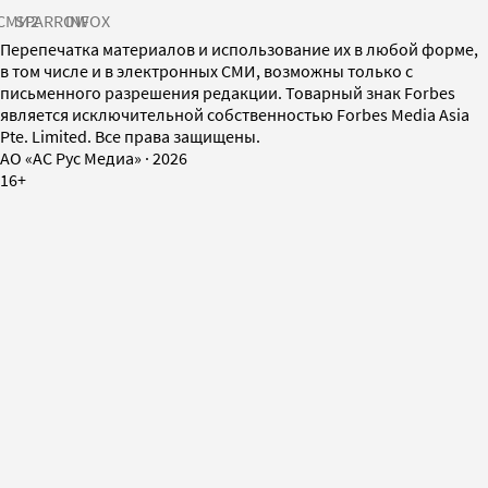
СМИ2
SPARROW
INFOX
Перепечатка материалов и использование их в любой форме,
в том числе и в электронных СМИ, возможны только с
письменного разрешения редакции. Товарный знак Forbes
является исключительной собственностью Forbes Media Asia
Pte. Limited. Все права защищены.
AO «АС Рус Медиа»
·
2026
16+