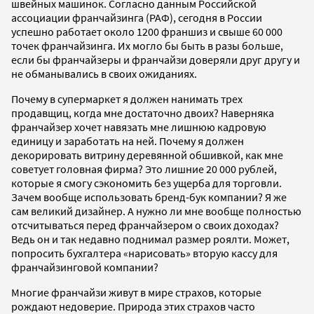
швейных машинок. Согласно данным Российской
ассоциации франчайзинга (РАФ), сегодня в России
успешно работает около 1200 франшиз и свыше 60 000
точек франчайзинга. Их могло бы быть в разы больше,
если бы франчайзеры и франчайзи доверяли друг другу и
не обманывались в своих ожиданиях.
Почему в супермаркет я должен нанимать трех
продавщиц, когда мне достаточно двоих? Наверняка
франчайзер хочет навязать мне лишнюю кадровую
единицу и заработать на ней. Почему я должен
декорировать витрину деревянной обшивкой, как мне
советует головная фирма? Это лишние 20 000 рублей,
которые я смогу сэкономить без ущерба для торговли.
Зачем вообще использовать бренд-бук компании? Я же
сам великий дизайнер. А нужно ли мне вообще полностью
отсчитываться перед франчайзером о своих доходах?
Ведь он и так недавно поднимал размер роялти. Может,
попросить бухгалтера «нарисовать» вторую кассу для
франчайзинговой компании?
Многие франчайзи живут в мире страхов, которые
рождают недоверие. Природа этих страхов часто