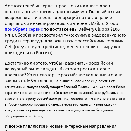
У основателей интернет-проектов и их инвесторов
остаются все же поводы для оптимизма. Главный из них —
возросшая активность корпораций по поглощению
стартапов и инвестированию в интернет. Mail.ru Group
приобрела сервис
по доставке еды Delivery Club за $100
млн, Сбербанк предоставил ту же сумму в виде венчурного
кредита сервису для заказа такси с российскими корнями
Gett (не участвует в рейтинге, менее половины выручки
приходится на Россию).
Достаточно ли этого, чтобы «раскачать» российский
венчурный рынок и ждать быстрого роста интернет-
проектов? Хотя некоторые российские компании и стали
закрывать M&A-сделки,
на рынке в целом все еще почти нет
. Так как
«системных» покупателей, говорит Евгений Тимко
российские
стратеги не слишком активны (и в целом их немного), а зарубежные не
смотрят в сторону российского рынка, основателям сильного стартапа
в России сложно продать бизнес, а если это удается - корпорации
всегда имеют преимущество в силе позиции, чем если бы сделка
обсуждалась на Западе.
И все же пявляются и новые интересные направления