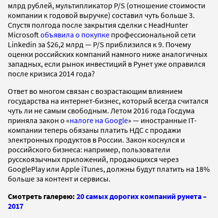
млрд рублей, мультипликатор P/S (отношение стоимости
компании к годовой выручке) составил чуть больше 3.
Спустя полгода после закрытия сделки с HeadHunter
Microsoft
объявила о покупке
профессиональной сети
Linkedin за $26,2 млрд — P/S приблизился к 9. Почему
оценки российских компаний намного ниже аналогичных
западных, если рынок инвестиций в Рунет уже оправился
после кризиса 2014 года?
Ответ во многом связан с возрастающим влиянием
государства на интернет-бизнес, который всегда считался
чуть ли не самым свободным. Летом 2016 года Госдума
приняла закон о «
налоге на Google
» — иностранные IT-
компании теперь обязаны платить НДС с продажи
электронных продуктов в России. Закон коснулся и
российского бизнеса: например, пользователи
русскоязычных приложений, продающихся через
GooglePlay или Apple iTunes, должны будут платить на 18%
больше за контент и сервисы.
Смотреть галерею:
20 самых дорогих компаний рунета –
2017