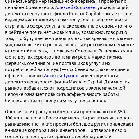
бизнеса, например медицинские сервисы и проекты по
онлайн-образованию.
Алексей Соловьев
, управляющий
директор венчурного фонда Prostor Capital, считает, что в
будущем «историями успеха» могут стать видеосервисы,
стартапы в сфере услуг, а также связанные с едой. «То, что
в рейтинге почти нет «новых лиц», возможно, говорит о
том, что будущие чемпионы только «вызревают» и мы еще
увидим новые интересные бизнесы в российском сегменте
интернет-бизнеса», — поясняет Соловьев. Выделяются на
фоне других сервисов по темпам роста маркетплейсы
(сервисы, соединяющие поставщиков услуг и их
потребителей напрямую) — особенно на стыке онлайн и
офлайн, говорит
Алексей Тукнов
, инвестиционный
директор венчурного фонда Maxfield Capital. Для многих
рынков избавиться от посредников в экономичесчкой
цепочке означает повысить эффективность работы
бизнеса и снизить цену на услугу, поясняет он.
Оценки таких растущих компаний приближаются к $50–
100 млн, но пока в России их мало. На развитых интернет-
рынках именно такие проекты больше других привлекают
внимание корпораций и инвесторов. Подтвердив свою
состоятельность, эти сервисы способны довести