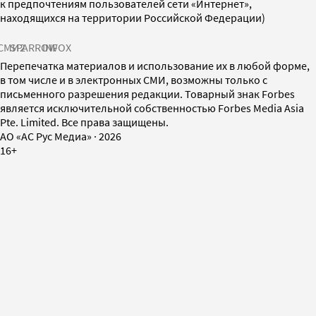
к предпочтениям пользователей сети «Интернет»,
находящихся на территории Российской Федерации)
СМИ2
SPARROW
INFOX
Перепечатка материалов и использование их в любой форме,
в том числе и в электронных СМИ, возможны только с
письменного разрешения редакции. Товарный знак Forbes
является исключительной собственностью Forbes Media Asia
Pte. Limited. Все права защищены.
AO «АС Рус Медиа»
·
2026
16+