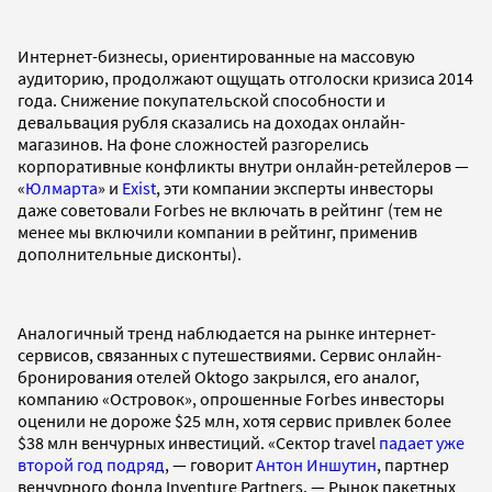
Интернет-бизнесы, ориентированные на массовую
аудиторию, продолжают ощущать отголоски кризиса 2014
года. Снижение покупательской способности и
девальвация рубля сказались на доходах онлайн-
магазинов. На фоне сложностей разгорелись
корпоративные конфликты внутри онлайн-ретейлеров —
«
Юлмарта
» и
Exist
, эти компании эксперты инвесторы
даже советовали Forbes не включать в рейтинг (тем не
менее мы включили компании в рейтинг, применив
дополнительные дисконты).
Аналогичный тренд наблюдается на рынке интернет-
сервисов, связанных с путешествиями. Сервис онлайн-
бронирования отелей Oktogo закрылся, его аналог,
компанию «Островок», опрошенные Forbes инвесторы
оценили не дороже $25 млн, хотя сервис привлек более
$38 млн венчурных инвестиций. «Сектор travel
падает уже
второй год подряд
, — говорит
Антон Иншутин
, партнер
венчурного фонда Inventure Partners. — Рынок пакетных