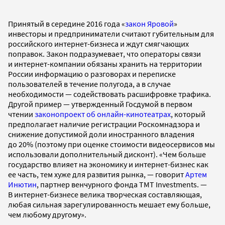
Принятый в середине 2016 года «
закон Яровой
»
инвесторы и предприниматели считают губительным для
российского интернет-бизнеса и ждут смягчающих
поправок. Закон подразумевает, что операторы связи
и интернет-компании обязаны хранить на территории
России информацию о разговорах и переписке
пользователей в течение полугода, а в случае
необходимости — содействовать расшифровке трафика.
Другой пример — утвержденный Госдумой в первом
чтении
законопроект об онлайн-кинотеатрах
, который
предполагает наличие регистрации Роскомнадзора и
снижение допустимой доли иностранного владения
до 20% (поэтому при оценке стоимости видеосервисов мы
использовали дополнительный дисконт). «Чем больше
государство влияет на экономику и интернет-бизнес как
ее часть, тем хуже для развития рынка, — говорит
Артем
Инютин
, партнер венчурного фонда TMT Investments. —
В интернет-бизнесе велика творческая составляющая,
любая сильная зарегулированность мешает ему больше,
чем любому другому».