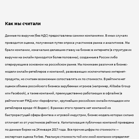
Как мы считали
Данные по выручке (без НДС) предоставлены самими компаниями. В иных случаях
приводится оценка, полученная путем опроса участников рынка и аналитиков. Мы
брали компании, изначально делавшие ставку на бизнес в интернете (в структуре их
выручки на онлайн приходится более половины), созданные в России либо
оперирующие в основном на российском рынке. Мы понимаем различия в бизнес-
модели онлайн-ретейлеров и компаний, развивающих исключительно интернет-
продукты, но считаем возможным сопоставлять их по стоимости. В рейтинге нет
оценок объема российского бизнеса зарубежных игроков (например, Alibaba Group
или Facebook), а также компаний, преимущественно работающих в офлайне (в
рейтинге нет РЖД или «Аэрофлота», крупнейших российских онлайн-площадок или
ретейлеров вроде «М.Видео»). В рамках этого проекта нет компаний из
быстрорастущей сферы финтеха и игровой индустрии, бизнес-модель которых сильно
отличает их от участников рейтинга. Капитализация публичных компаний приведена
по данным биржи на 24 января 2017 года. Все прочие цифры по стоимости —
экспертная оценка Forbes. Реальную стоимость той или иной компании определяет