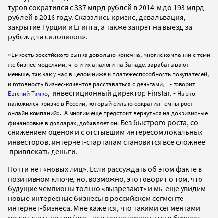
туров сократился с 337 млрд рублей в 2014-м до 193 млрд
рублей в 2016 году. Сказались кризис, девальвация,
закрытие Турции и Египта, а также запрет на выезд за
рубеж для силовиков».
«
Емкость росстйского рынка довольно конечна, многие компании с теми
же бизнес-моделями, что и их аналоги на Западе, зарабатывают
меньше, так как у нас в целом ниже и платежеспособность покупателей,
и готовность бизнес-клиентов расставаться с деньгами, - говорит
инвестиционный директор Finstar. -
Евгений Тимко
,
На это
наложился кризис в России, который сильно сократил темпы рост
онлайн компаний». А многим ещё предстоит вернуться на докризисные
Без быстрого роста, со
финансовые в долларах, добавляет он.
снижением оценок и с отстывшим интересом локальных
инвесторов, интернет-стартапам становится все сложнее
привлекать деньги.
Почти нет «новых лиц». Если рассуждать об этом факте в
позитивном ключе, но, возможно, это говорит о том, что
будущие чемпионы только «вызревают» и мы еще увидим
новые интересные бизнесы в российском сегменте
интернет-бизнеса. Мне кажется, что такими сегментами
может стать видео (все-таки все ветераны этого бизнеса