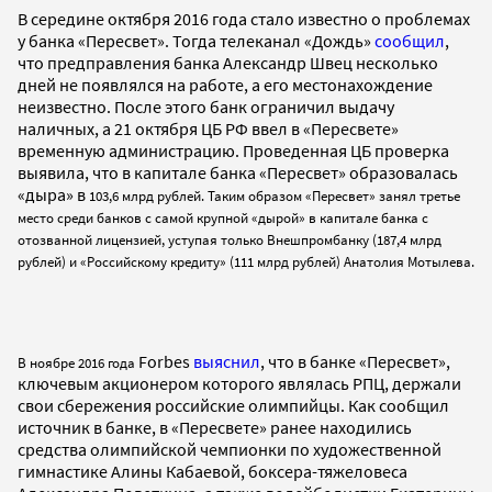
В середине октября 2016 года стало известно о проблемах
у банка «Пересвет». Тогда телеканал «Дождь»
сообщил
,
что предправления банка Александр Швец несколько
дней не появлялся на работе, а его местонахождение
неизвестно. После этого банк ограничил выдачу
наличных, а 21 октября ЦБ РФ ввел в «Пересвете»
временную администрацию. Проведенная ЦБ проверка
выявила, что в капитале банка «Пересвет» образовалась
«дыра» в
103,6 млрд рублей. Таким образом «Пересвет» занял третье
место среди банков с самой крупной «дырой» в капитале банка с
отозванной лицензией, уступая только Внешпромбанку (187,4 млрд
рублей) и «Российскому кредиту» (111 млрд рублей) Анатолия Мотылева.
Forbes
выяснил
, что в банке «Пересвет»,
В ноябре 2016 года
ключевым акционером которого являлась РПЦ, держали
свои сбережения российские олимпийцы. Как сообщил
источник в банке, в «Пересвете» ранее находились
средства олимпийской чемпионки по художественной
гимнастике Алины Кабаевой, боксера-тяжеловеса