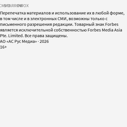
СМИ2
SPARROW
INFOX
Перепечатка материалов и использование их в любой форме,
в том числе и в электронных СМИ, возможны только с
письменного разрешения редакции. Товарный знак Forbes
является исключительной собственностью Forbes Media Asia
Pte. Limited. Все права защищены.
AO «АС Рус Медиа»
·
2026
16+