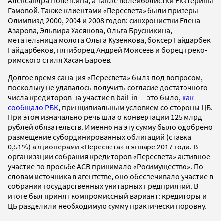
Александра Поветкина, а также волейболистки Екатерины
Гамовой. Также клиентами «Пересвета» были призеры
Олимпиад 2000, 2004 и 2008 годов: синхронистки Елена
Азарова, Эльвира Хасянова, Ольга Брусникина,
метательница молота Ольга Кузенкова, боксер Гайдарбек
Гайдарбеков, пятиборец Андрей Моисеев и борец греко-
римского стиля Хасан Бароев.
Долгое время санация «Пересвета» была под вопросом,
поскольку не удавалось получить согласие достаточного
числа кредиторов на участие в bail-in — это было,
как
сообщало РБК
, принципиальным условием со стороны ЦБ.
При этом изначально речь шла о конвертации 125 млрд
рублей обязательств. Именно на эту сумму было одобрено
размещение субординированных облигаций (ставка
0,51%) акционерами «Пересвета» в январе 2017 года. В
организации собрания кредиторов «Пересвета» активное
участие по просьбе АСВ принимало «Росимущество». По
словам источника в агентстве, оно обеспечивало участие в
собрании государственных унитарных предприятий. В
итоге был принят компромиссный вариант: кредиторы и
ЦБ разделили необходимую сумму практически поровну.