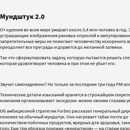
Мундштук 2.0
От курения во всем мире умирает около 5,4 млн человек в год.
устрашающие изображения раковых опухолей и ампутированных
запретительные меры не помогают человечеству искоренить в
преодолеет все преграды и дорвется до желанной затяжки.
Так что сформулировать задачу, которую пытаются решить специ
которая удовлетворит человека и при этом не убьет его.
Звучит самонадеянно? Но только за последние три года PMI вл
Технические детали изысканий хранятся в строжайшем секрете
компания организовывает экскурсии: можно своими глазами ув
Об амбициозной стратегии Forbes рассказал генеральный дир
похожее на обычный мундштук. Оно нагревает табак почти до 
количеством побочных продуктов, вредных для здоровья, таких
году. Еще три образца похожих «мундштуков» — на стадии разр