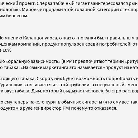
топический проект. Сперва табачный гигант заинтересовался ры
нологию. Мировые продажи этой товарной категории с тех пор 
им бизнесом.
По мнению Каланцопулоса, отказ от покупки был правильным ша
По оценкам компании, продукт популярен среди потребителей:
е 10%.
ю «оральную зависимость» (в PMI предпочитают термин «риту
го табака. «На языке маркетинга это называется «продукт из к
астоящего табака. Скоро у них будет возможность попробовать
 Курильщик затягивается из этой трубочки, а специальный см
и вкус табака. Дым, который выдыхает человек, быстро раствор
 ему теперь тяжело курить обычные сигареты (что ему все-так
дуктом в руке гендиректор PMI почему-то отказался.