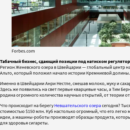
Forbes.com
Табачный бизнес, сдающий позиции под натиском регулятор
Регион Женевского озера в Швейцарии — глобальный центр нау
Альто, который положил начало истории Кремниевой долины.
Именно в Швейцарии Анри Нестле, смешав молоко, муку и саха
Здесь же появились на свет первые кварцевые часы, а Тим Б
родина огромного количества научных открытий, от теории о
Что происходит на берегу
Невшательского озера
сегодня? Тыся
стоимостью $150 млн. Куб настолько огромный, что его легк
идеи, а машины-роботы производят образцы продукта, который
для здоровья сигареты.