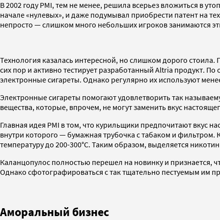
В 2002 году PMI, тем не менее, решила всерьез вложиться в у
начале «нулевых», и даже подумывал приобрести патент на тех
непросто — слишком много небольших игроков занимаются эт
Технология казалась интересной, но слишком дорого стоила. 
сих пор и активно тестирует разработанный Altria продукт. 
электронные сигареты. Однако регулярно их используют мене
Электронные сигареты помогают удовлетворить так называему
вещества, которые, впрочем, не могут заменить вкус настояще
Главная идея PMI в том, что курильщики предпочитают вкус н
внутри которого — бумажная трубочка с табаком и фильтром.
температуру до 200-300°С. Таким образом, выделяется никотин 
Каланцопулос полностью перешел на новинку и признается, что
Однако сфотографироваться с так тщательно пестуемым им про
Аморальный бизнес