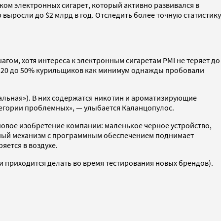
нком электронных сигарет, который активно развивался в
выросли до $2 млрд в год. Отследить более точную статистику
гом, хотя интереса к электронным сигаретам PMI не теряет до
 от 20 до 50% курильщиков как минимум однажды пробовали
альная»). В них содержатся никотин и ароматизирующие
атегории проблемных», — улыбается Каланцопулос.
 новое изобретение компании: маленькое черное устройство,
енный механизм с программным обеспечением поднимает
яется в воздухе.
и приходится делать во время тестирования новых брендов).