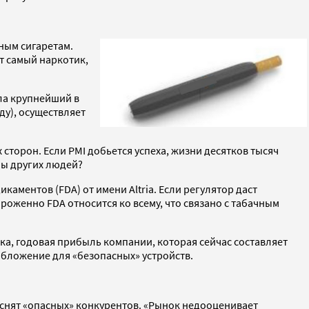
ным сигаретам.
т самый наркотик,
ела крупнейший в
ду), осуществляет
сторон. Если PMI добьется успеха, жизни десятков тысяч
ны других людей?
аментов (FDA) от имени Аltria. Если регулятор даст
роженно FDA относится ко всему, что связано с табачным
ынка, годовая прибыль компании, которая сейчас составляет
ообложение для «безопасных» устройств.
теснят «опасных» конкурентов. «Рынок недооценивает