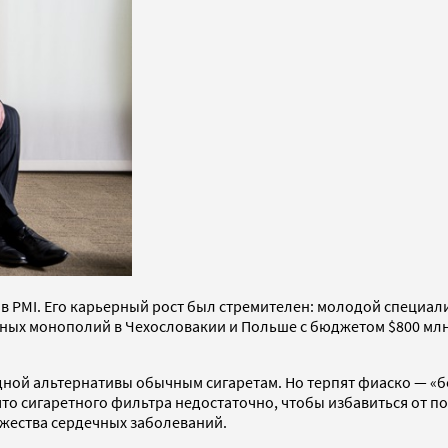
 в PMI. Его карьерный рост был стремителен: молодой специал
ых монополий в Чехословакии и Польше с бюджетом $800 млн). 
ной альтернативы обычным сигаретам. Но терпят фиаско — «бе
что сигаретного фильтра недостаточно, чтобы избавиться от п
ожества сердечных заболеваний.