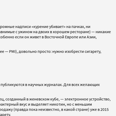
огромные надписи «курение убивает» на пачках, ни
внимые с ужином на двоих в хорошем ресторане) — никакие
бенно если он живет в Восточной Европе или Азии,
ее — PMI), довольно просто: нужно изобрести сигарету,
и публикуются в научных журналах. Для всех желающих
, созданный в женевском кубе, — электронное устройство,
рактерный вкус и выделяет никотин, но с меньшим
одажу (правда пока неизвестно, в какой стране) уже в 2015
арету.