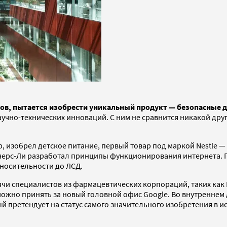
ов, пытается изобрести уникальный продукт — безопасные д
чно-технических инноваций. С ним не сравнится никакой друг
р, изобрел детское питание, первый товар под маркой Nestle 
ернерс-Ли разработал принципы функционирования интернета.
тносительности до ЛСД.
чи специалистов из фармацевтических корпораций, таких как N
о можно принять за новый головной офис Google. Во внутренн
 претендует на статус самого значительного изобретения в и