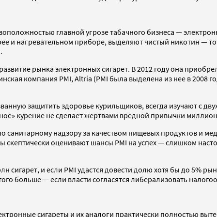
воположностью главной угрозе табачного бизнеса — электрон
рее и нагревательном приборе, выделяют чистый никотин — то
.
 развитие рынка электронных сигарет. В 2012 году она приобр
ская компания PMI, Altria (PMI была выделена из нее в 2008 го
анную защитить здоровье курильщиков, всегда изучают с двух 
асное» курение не сделает жертвами вредной привычки миллио
 санитарному надзору за качеством пищевых продуктов и медик
ты скептически оценивают шансы PMI на успех — слишком насто
трлн сигарет, и если PMI удастся довести долю хотя бы до 5% р
 и того больше — если власти согласятся либерализовать налог
 электронные сигареты и их аналоги практически полностью вы