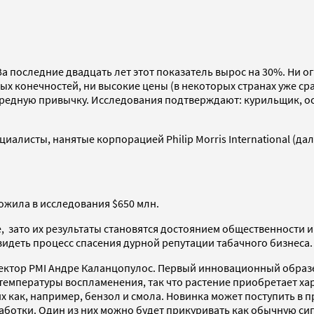
 За последние двадцать лет этот показатель вырос на 30%. Ни 
 конечностей, ни высокие цены (в некоторых странах уже сра
редную привычку. Исследования подтверждают: курильщик, осо
алисты, нанятые корпорацией Philip Morris International (дал
ожила в исследования $650 млн.
, зато их результаты становятся достоянием общественности 
идеть процесс спасения дурной репутации табачного бизнеса.
ектор PMI Андре Каланцопулос. Первый инновационный образец
температуры воспламенения, так что растение приобретает ха
 как, например, бензол и смола. Новинка может поступить в пр
аботки. Один из них можно будет прикуривать как обычную сиг