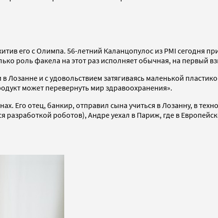
тив его с Олимпа. 56-летний Каланцопулос из PMI сегодня при
ько роль факела на этот раз исполняет обычная, на первый взг
в Лозанне и с удовольствием затягиваясь маленькой пластико
продукт может перевернуть мир здравоохранения».
ах. Его отец, банкир, отправил сына учиться в Лозанну, в тех
разработкой роботов), Андре уехал в Париж, где в Европейском