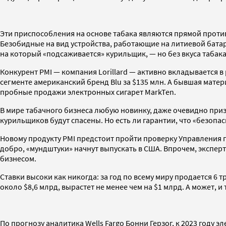
Эти приспособления на основе табака являются прямой проти
Безобидные на вид устройства, работающие на литиевой бата
на который «подсаживается» курильщик, — но без вкуса табака
Конкурент PMI — компания Lorillard — активно вкладывается в
сегменте американский бренд Blu за $135 млн. А бывшая материн
пробные продажи электронных сигарет MarkTen.
В мире табачного бизнеса любую новинку, даже очевидно призв
курильщиков будут спасены. Но есть ли гарантии, что «безоп
Новому продукту PMI предстоит пройти проверку Управления по
добро, «мундштуки» начнут выпускать в США. Впрочем, экспер
бизнесом.
Ставки высоки как никогда: за год по всему миру продается 6 
около $8,6 млрд, вырастет не менее чем на $1 млрд. А может,
По прогнозу аналитика Wells Fargo Бонни Герзог, к 2023 году