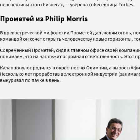
перспективы этого бизнеса», — уверена собеседница Forbes.
Прометей из Philip Morris
В древнегреческой мифологии Прометей дал людям огонь, похи
командой он хочет открыть человечеству новые горизонты, тол
Современный Прометей, сидя в главном офисе своей компании 
понимаем, что на нас лежит огромная ответственность. Этот 
Каланцопулос родился в окрестностях Олимпии, а вырос в Афин
Несколько лет проработав в электронной индустрии (занимался 
выкуривал по пачке в день.