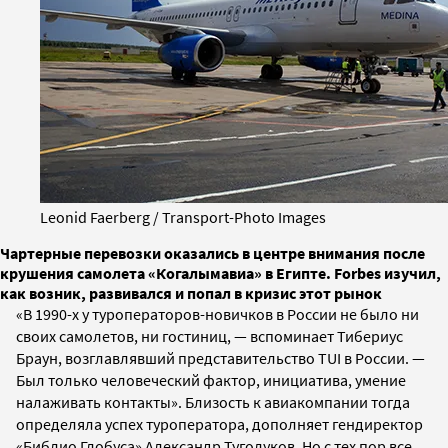
Leonid Faerberg / Transport-Photo Images
Чартерные перевозки оказались в центре внимания после
крушения самолета «Когалымавиа» в Египте. Forbes изучил,
как возник, развивался и попал в кризис этот рынок
«В 1990-х у туроператоров-новичков в России не было ни
своих самолетов, ни гостиниц, — вспоминает Тибериус
Браун, возглавлявший представительство TUI в России. —
Был только человеческий фактор, инициатива, умение
налаживать контакты». Близость к авиакомпании тогда
определяла успех туроператора, дополняет гендиректор
«Библио Глобуса» Александр Туголуков. Но с тех пор все