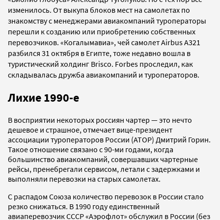
изменилось. От выкупа блоков мест на самолетах по
знакомству с менеджерами авиакомпаний туроператоры
перешли к созданию или приобретению собственных
перевозчиков. «Когалымавиа», чей самолет Airbus A321
разбился 31 октября в Египте, тоже недавно вошла в
туристический холдинг Brisco. Forbes проследил, как
складывалась дружба авиакомпаний и туроператоров.
Лихие 1990-е
В восприятии некоторых россиян чартер — это нечто
дешевое и страшное, отмечает вице-президент
ассоциации туроператоров России (АТОР) Дмитрий Горин.
Такое отношение связано с 90-ми годами, когда
большинство авиакомпаний, совершавших чартерные
рейсы, пренебрегали сервисом, летали с задержками и
выполняли перевозки на старых самолетах.
С распадом Союза количество перевозок в России стало
резко снижаться. В 1990 году единственный
авиаперевозчик СССР «Аэрофлот» обслужил в России (без