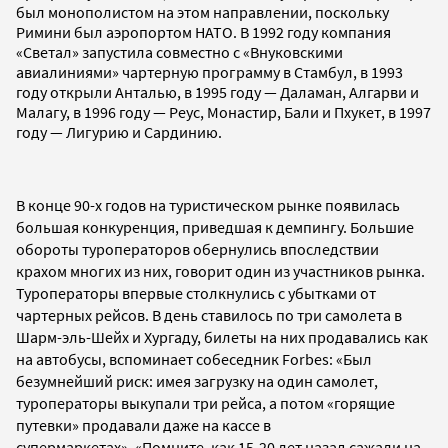
был монополистом на этом направлении, поскольку
Римини был аэропортом НАТО. В 1992 году компания
«Светал» запустила совместно с «Внуковскими
авиалиниями» чартерную программу в Стамбул, в 1993
году открыли Анталью, в 1995 году — Даламан, Алгарви и
Малагу, в 1996 году — Реус, Монастир, Бали и Пхукет, в 1997
году — Лигурию и Сардинию.
В конце 90-х годов на туристическом рынке появилась
большая конкуренция, приведшая к демпингу. Большие
обороты туроператоров обернулись впоследствии
крахом многих из них, говорит один из участников рынка.
Туроператоры впервые столкнулись с убытками от
чартерных рейсов. В день ставилось по три самолета в
Шарм-эль-Шейх и Хургаду, билеты на них продавались как
на автобусы, вспоминает собеседник Forbes: «Был
безумнейший риск: имея загрузку на один самолет,
туроператоры выкупали три рейса, а потом «горящие
путевки» продавали даже на кассе в
супермаркетах».
«Помните, как 15-20 лет назад сажали на