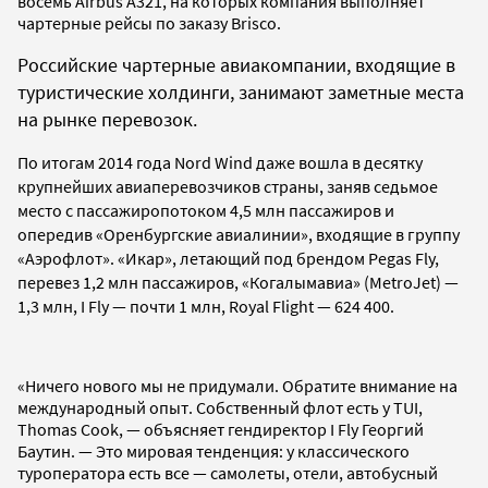
восемь Airbus A321, на которых компания выполняет
чартерные рейсы по заказу Brisco.
Российские чартерные авиакомпании, входящие в
туристические холдинги, занимают заметные места
на рынке перевозок.
По итогам 2014 года Nord Wind даже вошла в десятку
крупнейших авиаперевозчиков страны, заняв седьмое
место с пассажиропотоком 4,5 млн пассажиров и
опередив «Оренбургские авиалинии», входящие в группу
«Аэрофлот»
.
«Икар», летающий под брендом Pegas Fly,
перевез 1,2 млн пассажиров, «Когалымавиа» (MetroJet) —
1,3 млн, I Fly — почти 1 млн, Royal Flight — 624 400.
«Ничего нового мы не придумали. Обратите внимание на
международный опыт. Собственный флот есть у TUI,
Thomas Cook, — объясняет гендиректор I Fly Георгий
Баутин. — Это мировая тенденция: у классического
туроператора есть все — самолеты, отели, автобусный