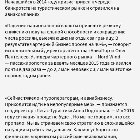
Начавшийся в 2014 году кризис привел к череде
банкротств на туристическом рынке и отразился на
авиакомпаниях.
«Падение национальной валюты привело к резкому
снижению покупательной способности и сокращению
числа россиян, выезжающих на отдых за границу. В
результате чартерный бизнес просел на 40%», — говорит
исполнительный директор агентства «АвиаПорт» Олег
Пантелеев. У лидера чартерного рынка — Nord Wind
— пассажиропоток за девять месяцев 2015 года снизился
почти в два раза — до 2,2 млн человек с 3,7 млн за этот же
период годом ранее.
«Сейчас тяжело и туроператорам, и авиабизнесу.
Приходится идти на непопулярные меры — признается
гендиректор «Пегас-Туристик» Анна Подгорная. — И в 2016
году ситуация проще не будет. Но мы не говорим, что все
пропало. Мы выстраиваем свою стратегию в сложившейся
ситуации и работаем дальше».
Как могут бороться с
финансовым кризисом российские авиакомпании,