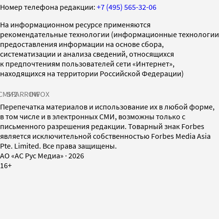
Номер телефона редакции:
+7 (495) 565-32-06
На информационном ресурсе применяются
рекомендательные технологии (информационные технологии
предоставления информации на основе сбора,
систематизации и анализа сведений, относящихся
к предпочтениям пользователей сети «Интернет»,
находящихся на территории Российской Федерации)
СМИ2
SPARROW
INFOX
Перепечатка материалов и использование их в любой форме,
в том числе и в электронных СМИ, возможны только с
письменного разрешения редакции. Товарный знак Forbes
является исключительной собственностью Forbes Media Asia
Pte. Limited. Все права защищены.
AO «АС Рус Медиа»
·
2026
16+