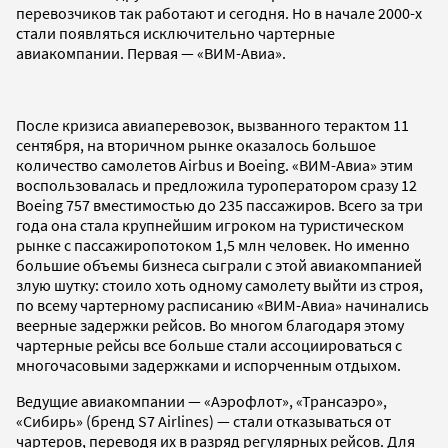
перевозчиков так работают и сегодня. Но в начале 2000-х
стали появляться исключительно чартерные
авиакомпании. Первая — «ВИМ-Авиа».
После кризиса авиаперевозок, вызванного терактом 11
сентября, на вторичном рынке оказалось большое
количество самолетов Airbus и Boeing. «ВИМ-Авиа» этим
воспользовалась и предложила туроператором сразу 12
Boeing 757 вместимостью до 235 пассажиров. Всего за три
года она стала крупнейшим игроком на туристическом
рынке с пассажиропотоком 1,5 млн человек. Но именно
большие объемы бизнеса сыграли с этой авиакомпанией
злую шутку: стоило хоть одному самолету выйти из строя,
по всему чартерному расписанию «ВИМ-Авиа» начинались
веерные задержки рейсов. Во многом благодаря этому
чартерные рейсы все больше стали ассоциироваться с
многочасовыми задержками и испорченным отдыхом.
Ведущие авиакомпании — «Аэрофлот», «Трансаэро»,
«Сибирь» (бренд S7 Airlines) — стали отказываться от
чартеров, переводя их в разряд регулярных рейсов. Для