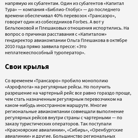
напрямую их субагентам. Один из субагентов «Капитал
Тура» — компания «Библио-Глобус» — до последнего
времени обеспечивал 40% перевозок «Трансаэро»,
говорит один из собеседников Forbes. А вот у
Бельтюковой и Плешаковых отношения испортились. На
вопрос о причинах расставания с «Капиталом»
гендиректор авиакомпании Ольга Плешакова в октябре
2010 года прямо заявила прессе: «Это
неплатежеспособный туроператор».
Свои крылья
Со временем «Трансаэро» пробило монополию
«Аэрофлота» на регулярные рейсы. Но получить
разрешение на чартерный рейс все равно гораздо проще,
чем стать назначенным регулярным перевозчиком на
каком-нибудь иностранном маршруте. Многие
региональные авиакомпании совмещали выполнение
регулярных рейсов внутри страны с чартерными — по
заказу туристических операторов. Так поступали
«Красноярские авиалинии», «Сибирь», «Оренбургские
авиалинии» и другие. Большинство региональных