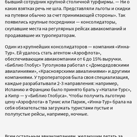
бывший сотрудник крупной столичной турфирмы. — Ни о
каких взятках речь не шла. Представляли льготы и скидки
на путевки обычно за счет принимающей стороны». Так
появились крупные посредники — консолидаторы,
скупавшие места на регулярных рейсах авиакомпаний и
продававшие их туроператорам.
Один из крупнейших консолидаторов — компания «Инна-
Тур». Ей удалось стать агентом «Аэрофлота»,
обеспечивающим авиакомпании от 6 до 15% выручки.
«Библио Глобус» Туголукова работал с «Домодедовскими
авиалиниями», «Красноярскими авиалиниями» и другими
компаниями. У туроператоров была своя специализация,
каждые разрабатывали 2-3 направления: например,
Испанию и Францию было принято брать у «Натали-Турс»,
а Кипр — у «Библио Глобуса». Чтобы получить льготную
цену «Аэрофлота» в Тунис или Париж, «Инна-Тур» брала на
себя обязательства загружать туристами пустые и
полупустые рейсы, например, ночные.
Всем остальным авиакомпаниям, желающим летать за