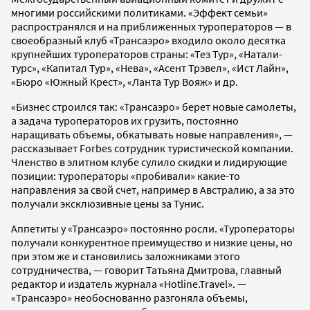
многими российскими политиками. «Эффект семьи»
распространялся и на приближенных туроператоров — в
своеобразный клуб «Трансаэро» входило около десятка
крупнейших туроператоров страны: «Тез Тур», «Натали-
турс», «Капитал Тур», «Нева», «Асент Трэвел», «Ист Лайн»,
«Бюро «Южный Крест», «Ланта Тур Вояж» и др.
«Бизнес строился так: «Трансаэро» берет новые самолеты,
а задача туроператоров их грузить, постоянно
наращивать объемы, обкатывать новые направления», —
рассказывает Forbes сотрудник туристической компании.
Членство в элитном клубе сулило скидки и лидирующие
позиции: туроператоры «пробивали» какие-то
направления за свой счет, например в Австралию, а за это
получали эксклюзивные цены за Тунис.
Аппетиты у «Трансаэро» постоянно росли. «Туроператоры
получали конкурентное преимущество и низкие цены, но
при этом же и становились заложниками этого
сотрудничества, — говорит Татьяна Дмитрова, главный
редактор и издатель журнала «Hotline.Travel». —
«Трансаэро» необоснованно разгоняла объемы,