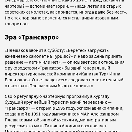
чартеры? — вспоминает Горин. — Люди летели в старых
советских самолетах, как придется, иногда даже без мест».
Но с тех пор рынок изменился и стал цивилизованным,
говорит он.
Эра «Трансаэро»
«Плешаков звонит в субботу: «Беретесь загружать
ежедневно самолет на Турцию?» И надо за день принять
решение — летим или нет», — описывает свои отношения
с руководством «Трансаэро» бывший генеральный
директор туристической компании «Капитал Тур» Инна
Бельтюкова. Ответ чаще всего следовал положительный:
отказывать Плешаковым было не принято.
Свою регулярную чартерную программу в Хургаду
будущий крупнейший туристический перевозчик —
«Трансаэро» — открыл в 1995 году. Успехи авиакомпании,
созданной в 1991 году выпускником МАИ Александром
Плешаковым, обычно объясняли административным
ресурсом: его мать Татьяна Анодина возглавляет
Межгосударственный авиационный комитет и дружит с