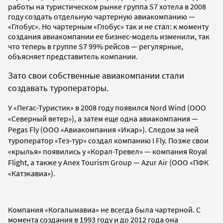
работы на туристическом рынке группа S7 хотела в 2008
году создать отдельную чартерную авиакомпанию —
«Глобус». Но чартерным «Глобус» так и не стал: к моменту
создания авиакомпании ее бизнес-модель изменили, так
что теперь в группе S7 99% рейсов — регулярные,
объясняет представитель компании.
Зато свои собственные авиакомпании стали
создавать туроператоры.
У «Пегас-Туристик» в 2008 году появился Nord Wind (ООО
«Северный ветер»), а затем еще одна авиакомпания —
Pegas Fly (ООО «Авиакомпания «Икар»). Следом за ней
туроператор «Тез-тур» создал компанию I Fly. Позже свои
«крылья» появились у «Корал-Тревел» — компания Royal
Flight, а также у Anex Tourism Group — Azur Air (ООО «ПФК
«Катэкавиа»).
Компания «Когалымавиа» не всегда была чартерной. С
момента создания в 1993 году и до 2012 года она