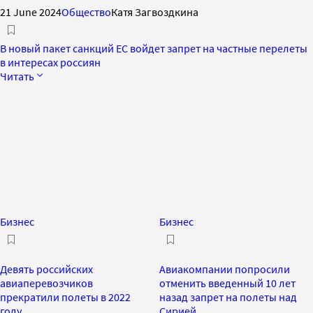
21 June 2024
Общество
Катя Загвоздкина
В новый пакет санкций ЕС войдет запрет на частные перелеты
в интересах россиян
Читать
Бизнес
Бизнес
Девять российских
Авиакомпании попросили
авиаперевозчиков
отменить введенный 10 лет
прекратили полеты в 2022
назад запрет на полеты над
году
Сирией