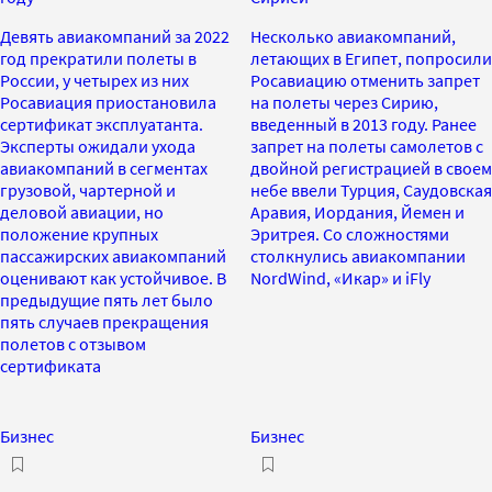
Девять авиакомпаний за 2022
Несколько авиакомпаний,
год прекратили полеты в
летающих в Египет, попросили
России, у четырех из них
Росавиацию отменить запрет
Росавиация приостановила
на полеты через Сирию,
сертификат эксплуатанта.
введенный в 2013 году. Ранее
Эксперты ожидали ухода
запрет на полеты самолетов с
авиакомпаний в сегментах
двойной регистрацией в своем
грузовой, чартерной и
небе ввели Турция, Саудовская
деловой авиации, но
Аравия, Иордания, Йемен и
положение крупных
Эритрея. Со сложностями
пассажирских авиакомпаний
столкнулись авиакомпании
оценивают как устойчивое. В
NordWind, «Икар» и iFly
предыдущие пять лет было
пять случаев прекращения
полетов с отзывом
сертификата
Бизнес
Бизнес