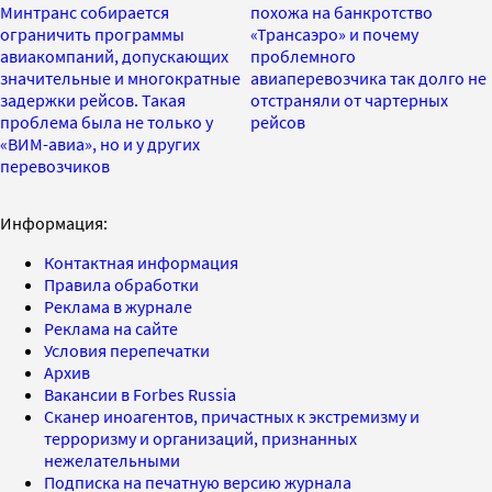
Минтранс собирается
похожа на банкротство
ограничить программы
«Трансаэро» и почему
авиакомпаний, допускающих
проблемного
значительные и многократные
авиаперевозчика так долго не
задержки рейсов. Такая
отстраняли от чартерных
проблема была не только у
рейсов
«ВИМ-авиа», но и у других
перевозчиков
Информация:
Контактная информация
Правила обработки
Реклама в журнале
Реклама на сайте
Условия перепечатки
Архив
Вакансии в Forbes Russia
Сканер иноагентов, причастных к экстремизму и
терроризму и организаций, признанных
нежелательными
Подписка на печатную версию журнала