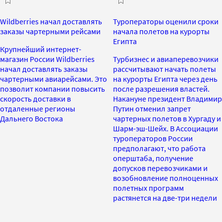
Wildberries начал доставлять
Туроператоры оценили сроки
заказы чартерными рейсами
начала полетов на курорты
Египта
Крупнейший интернет-
магазин России Wildberries
Турбизнес и авиаперевозчики
начал доставлять заказы
рассчитывают начать полеты
чартерными авиарейсами. Это
на курорты Египта через день
позволит компании повысить
после разрешения властей.
скорость доставки в
Накануне президент Владимир
отдаленные регионы
Путин отменил запрет
Дальнего Востока
чартерных полетов в Хургаду и
Шарм-эш-Шейх. В Ассоциации
туроператоров России
предполагают, что работа
оперштаба, получение
допусков перевозчиками и
возобновление полноценных
полетных программ
растянется на две-три недели