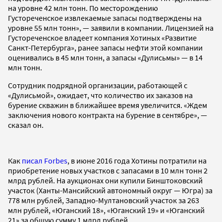
на уровне 42 млн тонн. По месторождению
Густореченское извлекаемые запасы подтверждены на
уровне 55 млн тонн», — заявили в компании. Лицензией на
Густореченское владеет компания Хотиных «Развитие
Санкт-Петербурга», ранее запасы нефти этой компании
оценивались в 45 млн тонн, а запасы «Дулисьмы» — в 14
млн тонн.
Сотрудник подрядной организации, работающей с
«Дулисьмой», ожидает, что количество их заказов на
бурение скважин в ближайшее время увеличится. «Ждем
заключения нового контракта на бурение в сентябре», —
сказал он.
Как
писал Forbes
, в июне 2016 года Хотины потратили на
приобретение новых участков с запасами в 10 млн тонн 2
млрд рублей. На аукционах они купили Бинштоковский
участок (Ханты-Мансийский автономный округ — Югра) за
778 млн рублей, Западно-Мултановский участок за 263
млн рублей, «Юганский 18», «Юганский 19» и «Юганский
21» за общую сумму 1 млрд рублей.