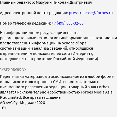
Главный редактор: Мазурин Николай Дмитриевич
Адрес электронной почты редакции:
press-release@forbes.ru
Номер телефона редакции:
+7 (495) 565-32-06
На информационном ресурсе применяются
рекомендательные технологии (информационные технологии
предоставления информации на основе сбора,
систематизации и анализа сведений, относящихся
к предпочтениям пользователей сети «Интернет»,
находящихся на территории Российской Федерации)
СМИ2
SPARROW
INFOX
Перепечатка материалов и использование их в любой форме,
в том числе и в электронных СМИ, возможны только с
письменного разрешения редакции. Товарный знак Forbes
является исключительной собственностью Forbes Media Asia
Pte. Limited. Все права защищены.
AO «АС Рус Медиа»
·
2026
16+