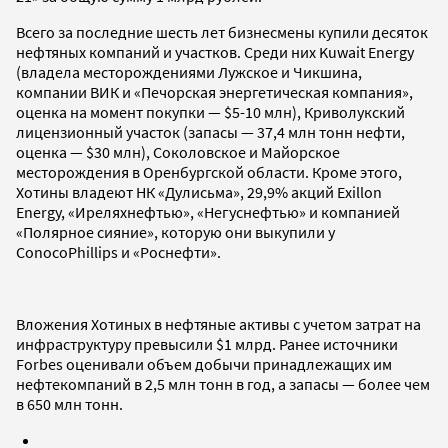
Всего за последние шесть лет бизнесмены купили десяток
нефтяных компаний и участков. Среди них Kuwait Energy
(владела месторождениями Лужское и Чикшина,
компании ВИК и «Печорская энергетическая компания»,
оценка на момент покупки — $5-10 млн), Криволукский
лицензионный участок (запасы — 37,4 млн тонн нефти,
оценка — $30 млн), Соколовское и Майорское
месторождения в Оренбургской области. Кроме этого,
Хотины владеют НК «Дулисьма», 29,9% акций Exillon
Energy, «Иреляхнефтью», «Негуснефтью» и компанией
«Полярное сияние», которую они выкупили у
ConocoPhillips и «Роснефти».
Вложения Хотиных в нефтяные активы с учетом затрат на
инфраструктуру превысили $1 млрд. Ранее источники
Forbes оценивали объем добычи принадлежащих им
нефтекомпаний в 2,5 млн тонн в год, а запасы — более чем
в 650 млн тонн.