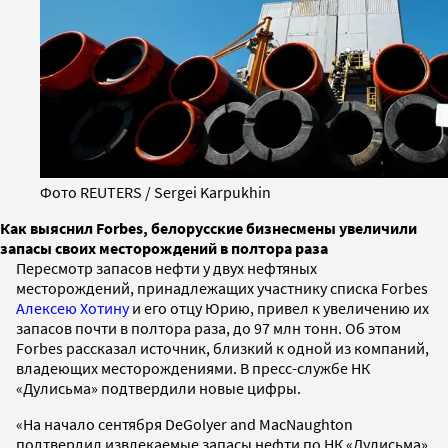
Фото REUTERS / Sergei Karpukhin
Как выяснил Forbes, белорусские бизнесмены увеличили
запасы своих месторождений в полтора раза
Пересмотр запасов нефти у двух нефтяных
месторождений, принадлежащих участнику списка Forbes
Алексею Хотину
и его отцу Юрию, привел к увеличению их
запасов почти в полтора раза, до 97 млн тонн. Об этом
Forbes рассказал источник, близкий к одной из компаний,
владеющих месторождениями. В пресс-службе НК
«Дулисьма» подтвердили новые цифры.
«На начало сентября DeGolyer and MacNaughton
подтвердил извлекаемые запасы нефти по НК «Дулисьма»