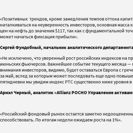
«Позитивных трендов, кроме замедления темпов оттока капитал
наталкиваться на неуверенность инвесторов, основная масса
цен на нефть до значения $117, так как с фундаментальной т
может начаться фиксация прибыли».
Сергей Фундобный, начальник аналитического департамента
«Не исключено, что уверенный рост российских индексов на 
июньских фьючерсов. Важнейшее событие текущего месяца — п
внимания инвесторов, видимо, будет оставаться Европа с гре
за май, вслед за которым может последовать еще одно повышен
пятидневки мы увидим индекс РТС существенно ниже уровня в 
Ариэл Черный, аналитик «Allianz РОСНО Управление активам
«Российский фондовый рынок остается заметно недооцененным,
способствовать. По итогам недели ожидаем роста на 1%».