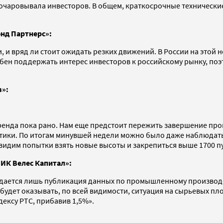
очаровывала инвесторов. В общем, краткосрочные технические
нд Партнерс»:
, и вряд ли стоит ожидать резких движений. В России на этой
обен поддержать интерес инвесторов к российскому рынку, по
з»:
тренда пока рано. Нам еще предстоит пережить завершение пр
тики. По итогам минувшей недели можно было даже наблюдать
 увидим попытки взять новые высоты и закрепиться выше 1700 п
ИК Велес Капитал»:
идается лишь публикация данных по промышленному производс
удет оказывать, по всей видимости, ситуация на сырьевых пл
ексу РТС, прибавив 1,5%».