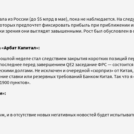
а из России (до $5 млрд в мае), пока не наблюдается. На сле
 которых предпочтет фиксировать прибыль при приближении и
очки зрения они выглядят завышенными. Рост был обусловлен 
 «Арбат Капитал»:
прошлой неделе стал следствием закрытия коротких позиций 
оследнее перед завершением QE2 заседание ФРС — состоится 
ческими долгами. Не исключен и очередной «сюрприз» от Китая
ие ставки или резервных требований Банком Китая. Так что я 
1900 пунктов».
и»:
 и в отсутствие новых негативных новостей будет испытывать