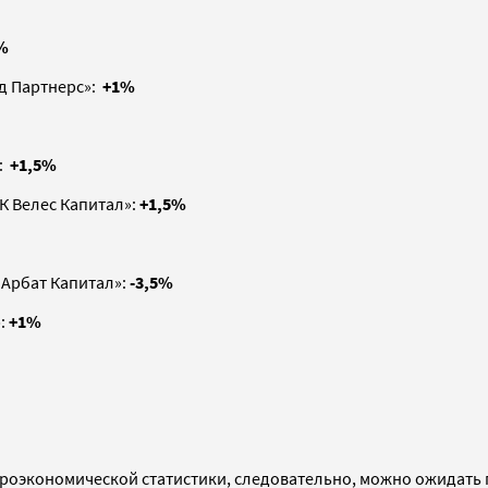
%
д Партнерс»:
+1%
»:
+1,5%
К Велес Капитал»:
+1,5%
«Арбат Капитал»:
-3,5%
»:
+1%
кроэкономической статистики, следовательно, можно ожидать 