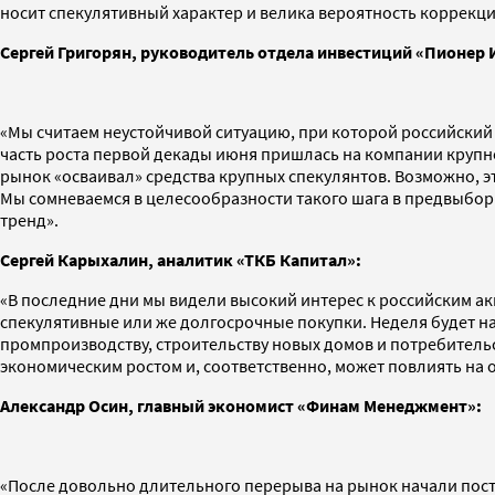
носит спекулятивный характер и велика вероятность коррекци
Сергей Григорян, руководитель отдела инвестиций «Пионер
«Мы считаем неустойчивой ситуацию, при которой российский
часть роста первой декады июня пришлась на компании крупн
рынок «осваивал» средства крупных спекулянтов. Возможно, э
Мы сомневаемся в целесообразности такого шага в предвыбор
тренд».
Сергей Карыхалин, аналитик «ТКБ Капитал»:
«В последние дни мы видели высокий интерес к российским а
спекулятивные или же долгосрочные покупки. Неделя будет н
промпроизводству, строительству новых домов и потребитель
экономическим ростом и, соответственно, может повлиять на
Александр Осин, главный экономист «Финам Менеджмент»:
«После довольно длительного перерыва на рынок начали пос