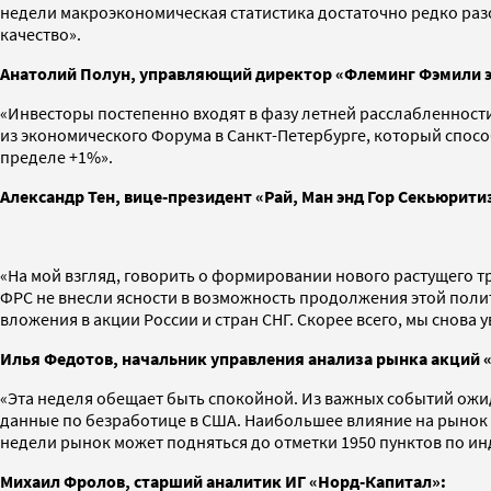
недели макроэкономическая статистика достаточно редко раз
качество».
Анатолий Полун, управляющий директор «Флеминг Фэмили э
«Инвесторы постепенно входят в фазу летней расслабленности
из экономического Форума в Санкт-Петербурге, который спос
пределе +1%».
Александр Тен, вице-президент «Рай, Ман энд Гор Секьюрити
«На мой взгляд, говорить о формировании нового растущего 
ФРС не внесли ясности в возможность продолжения этой поли
вложения в акции России и стран СНГ. Скорее всего, мы снова
Илья Федотов, начальник управления анализа рынка акций «
«Эта неделя обещает быть спокойной. Из важных событий ож
данные по безработице в США. Наибольшее влияние на рынок б
недели рынок может подняться до отметки 1950 пунктов по инд
Михаил
Фролов, старший аналитик ИГ «Норд-Капитал»: