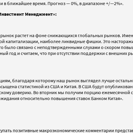
и в ближайшее время. Прогноз — 0%, в диапазоне +/—2%».
 Инвестмент Менеджмент»:
 рынок растет на фоне снижающихся глобальных рынков. Имен
ой капитализации, наиболее ликвидные фишки. Это насторажи
то было связано с неподтвержденными слухами о скором повыш
ный год и считаем, что при отсутствии поддержки с внешних 
кциям, благодаря которому наш рынок выглядел лучше остальн
асыщена статистикой из США и Китая. В США будут опубликов
скому доверию. Во вторник мы получим порцию ежемесячной ст
 ожидания относительно повышения ставок Банком Китая».
тупать позитивные макроэкономические комментарии предста