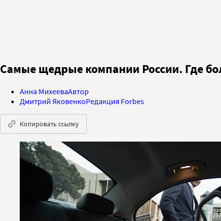
Самые щедрые компании России. Где б
Анна Михеева
Автор
Дмитрий Яковенко
Редакция Forbes
Копировать ссылку