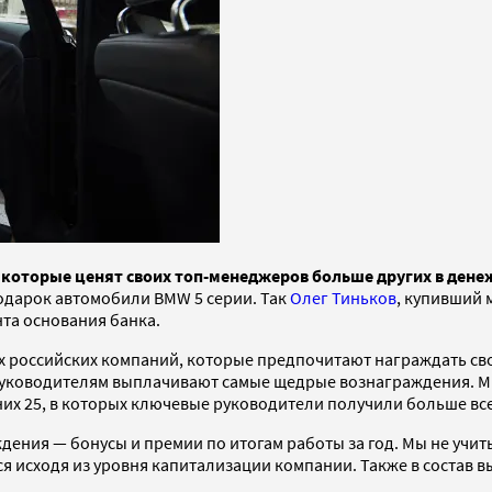
 которые ценят своих топ-менеджеров больше других в дене
одарок автомобили BMW 5 серии. Так
Олег Тиньков
, купивший 
нта основания банка.
 российских компаний, которые предпочитают награждать св
х руководителям выплачивают самые щедрые вознаграждения. 
них 25, в которых ключевые руководители получили больше все
ждения — бонусы и премии по итогам работы за год. Мы не уч
я исходя из уровня капитализации компании. Также в состав 