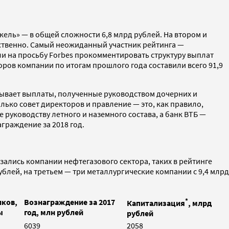
ель» — в общей сложности 6,8 млрд рублей. На втором и
етственно. Самый неожиданный участник рейтинга —
или на просьбу Forbes прокомментировать структуру выплат
ров компании по итогам прошлого года составили всего 91,9
итывает выплаты, полученные руководством дочерних и
ько совет директоров и правление — это, как правило,
руководству летного и наземного состава, а банк ВТБ —
граждение за 2018 год.
ались компании нефтегазового сектора, таких в рейтинге
ублей, на третьем — три металлургические компании с 9,4 млрд
*
иков,
Вознаграждение за 2017
Капитализация
, млрд
ы
год, млн рублей
рублей
6039
2058