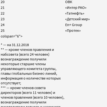
20
ОВК
21
«Интер РАО»
22
«Татнефть»
23
«Детский мир»
24
En+ Group
25
«Протек»
colspan="6">
* — на 31.12.2018
** — кроме членов правления и
набсовета (всего 24 человек)
вознаграждение получили
некоторые старшие члены
управляющего комитета группы,
главы глобальных бизнес-линий,
информация о количестве которых
отсутствует;
*** — кроме членов совета
директоров (всего 11 человек) и
членов правления (всего 10 человек),
вознаграждение получили
руководители летного и наземного