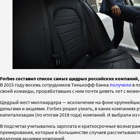
Forbes составил список самых щедрых российских компаний,
В 2015 году восемь сотрудников Тинькофф банка
получили
в п
своей команды, проработавших с ним почти девять лет с моме
Щедрый жест миллиардера — исключение на фоне крупнейших
деньгами и акциями. Forbes решил узнать, в каких компания
капитализации (по итогам 2018 года) компаний. И выбрали из 
В подсчетах учитывались зарплата и краткосрочные вознагра
премирования, которые в большинстве случаев рассчитываютс
владения акциями компаний.