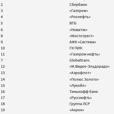
2
Сбербанк
3
«Газпром»
4
«Роснефть»
5
ВТБ
6
«Новатэк»
8
«Мостотрест»
9
АФК «Система»
10
ГК ПИК
11
«Газпром нефть»
7
Globaltrans
12
«М.Видео-Эльдорадо»
13
«Аэрофлот»
14
«Полюс Золото»
15
«Лукойл»
16
Тинькофф банк
17
«Русснефть»
18
Группа ЛСР
19
«Акрон»