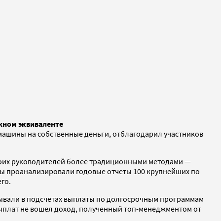
жном эквиваленте
машины на собственные деньги, отблагодарил участников
оих руководителей более традиционными методами —
Мы проанализировали годовые отчеты 100 крупнейших по
го.
итывали в подсчетах выплаты по долгосрочным программам
выплат не вошел доход, полученный топ-менеджментом от