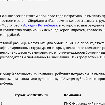
Больше всех по итогам прошлого года потратила на выплату п
третьем месте — Сбербанк и «Газпром», в которых выплаты ру
«Мостотрест»
Аркадия Ротенберга
, в котором вознаграждение
и количество получивших их менеджеров. Впрочем, согласно к
млн рублей.
У такой разницы могут быть два объяснения. Во-первых, отче
аффилированных структур. Во-вторых, некоторые компании рей
несколько десятков человек, но и топ-менеджеров более низш
руководителям глобальных бизнес-линий. В «Аэрофлоте» и ВТБ
В общей сложности 25 компаний рейтинга потратили на выплат
шесть, они выплатили руководству 17,3 млрд рублей. На второ
рублей.
style="width:10%">
Компания
1
ГМК «Норильский никел