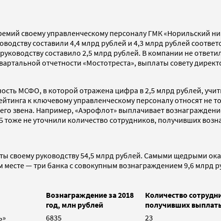
ремий своему управленческому персоналу ГМК «Норильский ник
ководству составили 4,4 млрд рублей и 4,3 млрд рублей соотв
 руководству составило 2,5 млрд рублей. В компании не ответ
вартальной отчетности «Мостотреста», выплаты совету директо
тность МСФО, в которой отражена цифра в 2,5 млрд рублей, уч
тинга к ключевому управленческому персоналу относят не тол
его звена. Например, «Аэрофлот» выплачивает вознаграждение 
 тоже не уточнили количество сотрудников, получивших возна
ы своему руководству 54,5 млрд рублей. Самыми щедрыми оказ
м месте — три банка с совокупным вознаграждением 9,6 млрд р
Вознаграждение за 2018
Количество сотрудн
год, млн рублей
получивших выплат
ь»
6835
23