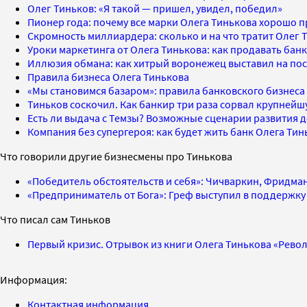
Олег Тиньков: «Я такой — пришел, увидел, победил»
Пионер года: почему все марки Олега Тинькова хорошо 
Скромность миллиардера: сколько и на что тратит Олег 
Уроки маркетинга от Олега Тинькова: как продавать банк
Иллюзия обмана: как хитрый воронежец выставил на по
Правила бизнеса Олега Тинькова
«Мы становимся базаром»: правила банковского бизнеса
Тиньков соскочил. Как банкир три раза сорвал крупней
Есть ли выдача с Темзы? Возможные сценарии развития 
Компания без супергероя: как будет жить банк Олега Тин
Что говорили другие бизнесмены про Тинькова
«Победитель обстоятельств и себя»: Чичваркин, Фридм
«Предприниматель от Бога»: Греф выступил в поддержку
Что писал сам Тиньков
Первый кризис. Отрывок из книги Олега Тинькова «Рево
Информация:
Контактная информация