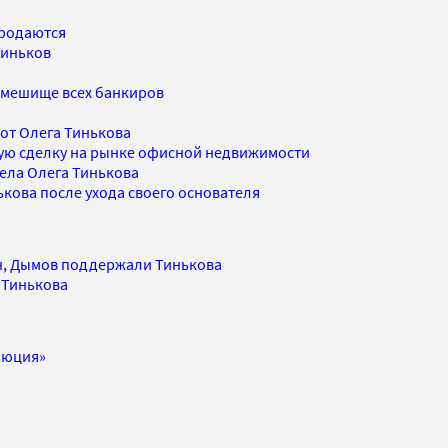
продаются
Тиньков
смешище всех банкиров
 от Олега Тинькова
шую сделку на рынке офисной недвижимости
дела Олега Тинькова
ькова после ухода своего основателя
ан, Дымов поддержали Тинькова
 Тинькова
люция»