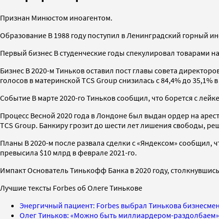
Признан Минюстом иноагентом.
Образование В 1988 году поступил в Ленинградский горный инст
Первый бизнес В студенческие годы спекулировал товарами на
Бизнес В 2020-м Тиньков оставил пост главы совета директоро
голосов в материнской TCS Group снизилась c 84,4% до 35,1% 
Событие В марте 2020-го Тиньков сообщил, что борется с лейк
Процесс Весной 2020 года в Лондоне был выдан ордер на арес
TCS Group. Банкиру грозит до шести лет лишения свободы, ре
Планы В 2020-м после развала сделки с «Яндексом» сообщил, 
превысила $10 млрд в феврале 2021-го.
Импакт Основатель Тинькофф Банка в 2020 году, столкнувшись
Лучшие тексты Forbes об Олеге Тинькове
Энергичный пациент: Forbes выбрал Тинькова бизнесмен
Олег Тиньков: «Можно быть миллиардером-раздолбаем»