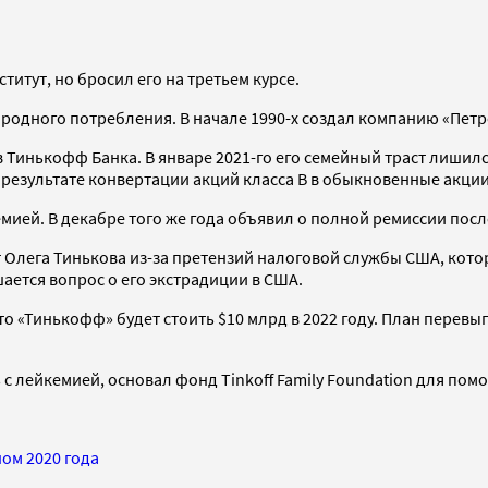
итут, но бросил его на третьем курсе.
родного потребления. В начале 1990-х создал компанию «Петр
в Тинькофф Банка. В январе 2021-го его семейный траст лишил
в результате конвертации акций класса B в обыкновенные акци
емией. В декабре того же года объявил о полной ремиссии посл
т Олега Тинькова из-за претензий налоговой службы США, кото
шается вопрос о его экстрадиции в США.
что «Тинькофф» будет стоить $10 млрд в 2022 году. План пере
 с лейкемией, основал фонд Tinkoff Family Foundation для по
ом 2020 года