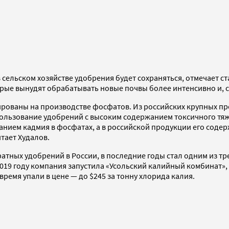
в сельском хозяйстве удобрения будет сохраняться, отмечает с
рые вынудят обрабатывать новые почвы более интенсивно и, с
ованы на производстве фосфатов. Из российских крупных про
спользование удобрений с высоким содержанием токсичного тя
ием кадмия в фосфатах, а в российской продукции его содер
тает Худалов.
тных удобрений в России, в последние годы стал одним из т
 2019 году компания запустила «Усольский калийный комбинат»
ремя упали в цене — до $245 за тонну хлорида калия.