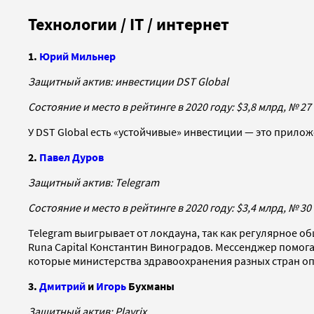
Технологии / IT / интернет
1.
Юрий Мильнер
Защитный актив: инвестиции DST Global
Состояние и место в рейтинге в 2020 году: $3,8 млрд, № 27
У DST Global есть «устойчивые» инвестиции — это прилож
2.
Павел Дуров
Защитный актив: Telegram
Состояние и место в рейтинге в 2020 году: $3,4 млрд, № 30
Telegram выигрывает от локдауна, так как регулярное 
Runa Capital Константин Виноградов. Мессенджер помо
которые министерства здравоохранения разных стран оп
3.
Дмитрий
и
Игорь
Бухманы
Защитный актив: Playrix