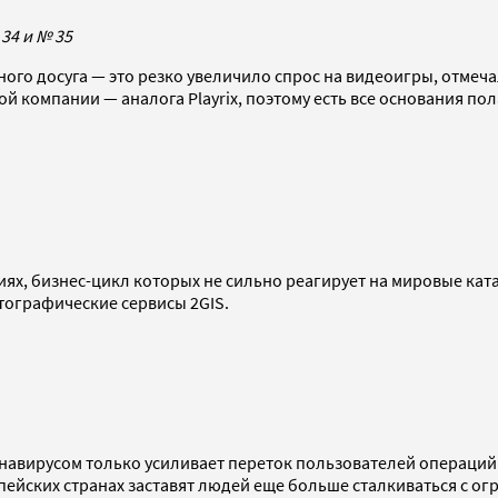
 34 и № 35
ого досуга — это резко увеличило спрос на видеоигры, отмеч
й компании — аналога Playrix, поэтому есть все основания пол
х, бизнес-цикл которых не сильно реагирует на мировые катак
ртографические сервисы 2GIS.
ронавирусом только усиливает переток пользователей операций
опейских странах заставят людей еще больше сталкиваться с 