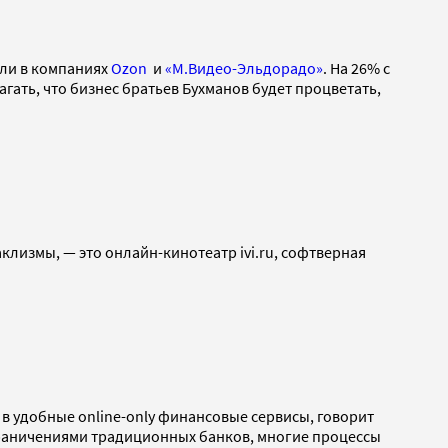
али в компаниях
Ozon
и
«М.Видео-Эльдорадо»
. На 26% c
агать, что бизнес братьев Бухманов будет процветать,
лизмы, — это онлайн-кинотеатр ivi.ru, софтверная
 в удобные online-only финансовые сервисы, говорит
ограничениями традиционных банков, многие процессы