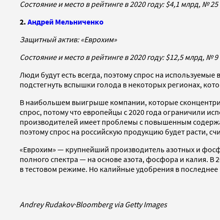
Состояние и место в рейтинге в 2020 году: $4,1 млрд, № 25
2.
Андрей Мельниченко
Защитный актив: «Еврохим»
Состояние и место в рейтинге в 2020 году: $12,5 млрд, № 9
Люди будут есть всегда, поэтому спрос на используемые 
подстегнуть вспышки голода в некоторых регионах, кото
В наибольшем выигрыше компании, которые сконцентрир
спрос, потому что европейцы с 2020 года ограничили и
производителей имеет проблемы с повышенным содержан
поэтому спрос на российскую продукцию будет расти, счи
«Еврохим» — крупнейший производитель азотных и фосфа
полного спектра — на основе азота, фосфора и калия. В
в тестовом режиме. Но калийные удобрения в последнее в
Andrey Rudakov
·
Bloomberg via Getty Images