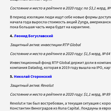
Состояние и место в рейтинге в 2020 году: по $3,1 млрд, №
В период изоляции люди ищут себе новые формы доступн
начала года выросла стоимость акций Zynga, американско
пока большая часть мира будет на карантине.
4.
Леонид Богуславский
Защитный актив: инвестиции RTP Global
Состояние и место в рейтинге в 2020 году: $1,5 млрд, № 64
Инвестиционный фонд RTP Global держит доли в компания
компания Datadog, которая в 2019 году вышла на IPO, ка
5.
Николай Сторонский
Защитный актив: Revolut
Состояние и место в рейтинге в 2020 году: $1,1 млрд, № 89
Revolut и так был востребован, а текущая ситуация с ко
Константин Виноградов из Runa Capital. Локдауны в евр