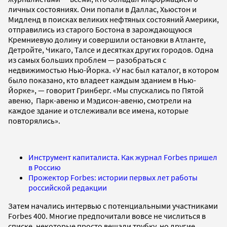
личных состояниях. Они попали в Даллас, Хьюстон и
Мидленд в поисках великих нефтяных состояний Америки,
отправились из старого Бостона в зарождающуюся
Кремниевую долину и совершили остановки в Атланте,
Детройте, Чикаго, Талсе и десятках других городов. Одна
из самых больших проблем — разобраться с
недвижимостью Нью-Йорка. «У нас был каталог, в котором
было показано, кто владеет каждым зданием в Нью-
Йорке», — говорит Гринберг. «Мы спускались по Пятой
авеню, Парк-авеню и Мэдисон-авеню, смотрели на
каждое здание и отслеживали все имена, которые
повторялись».
Инструмент капиталиста. Как журнал Forbes пришел
в Россию
Прожектор Forbes: истории первых лет работы
российской редакции
Затем начались интервью с потенциальными участниками
Forbes 400. Многие предпочитали вовсе не числиться в
списке, некоторые просто вешали трубку, но другие