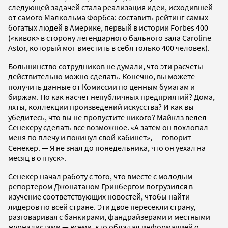
следующей задачей стала реализация идеи, исходившей
от самого Малкольма Форбса: составить рейтинг самых
богатых людей в Америке, первый в истории Forbes 400
(«кивок» в сторону легендарного бального зала Caroline
Astor, который мог вместить в себя только 400 человек).
Большинство сотрудников не думали, что эти расчеты
действительно можно сделать. Конечно, вы можете
получить данные от Комиссии по ценным бумагам и
биржам. Но как насчет непубличных предприятий? Дома,
яхты, коллекции произведений искусства? И как вы
убедитесь, что вы не пропустите никого? Майклз велел
Сенекеру сделать все возможное. «А затем он похлопал
меня по плечу и покинул свой кабинет», — говорит
Сенекер. — Я не знал до понедельника, что он уехал на
месяц в отпуск».
Сенекер начал работу с того, что вместе с молодым
репортером Джонатаном Гринбергом погрузился в
изучение соответствующих новостей, чтобы найти
лидеров по всей стране. Эти двое пересекли страну,
разговаривая с банкирами, фандрайзерами и местными
журналистами — всеми, кто обладал информацией о