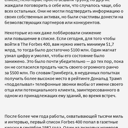
жаждали поговорить о себе или, что случалось чаще, обо
всех остальных. Они не могли подтвердить информацию о
своих собственных активах, но были счастливы донести на
безмолвствующих партнеров или конкурентов.
Некоторые из них даже лоббировали снижение
или повышение в списке. Если сегодня, для того чтобы
войти в The Forbes 400, вам нужно иметь минимум $1,7
млрд, то тогда было достаточно $100 млн. Один магнат
узнал цифру и умолял, чтобы его состояние было
занижено. Это было почти убедительно — до тех пор, пока
он не согласился продать часть своего огромного ранчо
за $500 млн. По словам Гринберга, в неудачных попытках
получить более высокое место в рейтинге Дональд Трамп
«подделывал» телефонные звонки якобы от имени своего
отца или потенциального клиента, заинтересованного в
одном из принадлежащих ему зданий, во время встреч.
После более чем года работы, охватывающей тысячи миль
и интервью, первый список Forbes 400 попал в газетные
киоски в сентябре 1982 года. Один из знаковых номеров