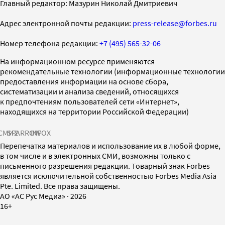
Главный редактор: Мазурин Николай Дмитриевич
Адрес электронной почты редакции:
press-release@forbes.ru
Номер телефона редакции:
+7 (495) 565-32-06
На информационном ресурсе применяются
рекомендательные технологии (информационные технологии
предоставления информации на основе сбора,
систематизации и анализа сведений, относящихся
к предпочтениям пользователей сети «Интернет»,
находящихся на территории Российской Федерации)
СМИ2
SPARROW
INFOX
Перепечатка материалов и использование их в любой форме,
в том числе и в электронных СМИ, возможны только с
письменного разрешения редакции. Товарный знак Forbes
является исключительной собственностью Forbes Media Asia
Pte. Limited. Все права защищены.
AO «АС Рус Медиа»
·
2026
16+