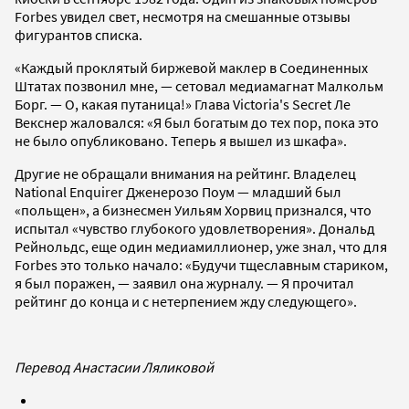
Forbes увидел свет, несмотря на смешанные отзывы
фигурантов списка.
«Каждый проклятый биржевой маклер в Соединенных
Штатах позвонил мне, — сетовал медиамагнат Малкольм
Борг. — О, какая путаница!» Глава Victoria's Secret Ле
Векснер жаловался: «Я был богатым до тех пор, пока это
не было опубликовано. Теперь я вышел из шкафа».
Другие не обращали внимания на рейтинг. Владелец
National Enquirer Дженерозо Поум — младший был
«польщен», а бизнесмен Уильям Хорвиц признался, что
испытал «чувство глубокого удовлетворения». Дональд
Рейнольдс, еще один медиамиллионер, уже знал, что для
Forbes это только начало: «Будучи тщеславным стариком,
я был поражен, — заявил она журналу. — Я прочитал
рейтинг до конца и с нетерпением жду следующего».
Перевод Анастасии Ляликовой