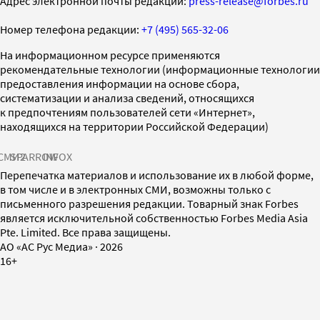
Адрес электронной почты редакции:
press-release@forbes.ru
Номер телефона редакции:
+7 (495) 565-32-06
На информационном ресурсе применяются
рекомендательные технологии (информационные технологии
предоставления информации на основе сбора,
систематизации и анализа сведений, относящихся
к предпочтениям пользователей сети «Интернет»,
находящихся на территории Российской Федерации)
СМИ2
SPARROW
INFOX
Перепечатка материалов и использование их в любой форме,
в том числе и в электронных СМИ, возможны только с
письменного разрешения редакции. Товарный знак Forbes
является исключительной собственностью Forbes Media Asia
Pte. Limited. Все права защищены.
AO «АС Рус Медиа»
·
2026
16+