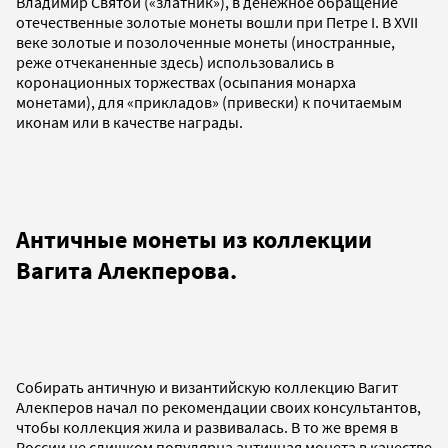
Владимир Святой («златник»), в денежное обращение
отечественные золотые монеты вошли при Петре I. В XVII
веке золотые и позолоченные монеты (иностранные,
реже отчеканенные здесь) использовались в
коронационных торжествах (осыпания монарха
монетами), для «прикладов» (привески) к почитаемым
иконам или в качестве награды.
Античные монеты из коллекции
Вагита Алекперова.
Собирать античную и византийскую коллекцию Вагит
Алекперов начал по рекомендации своих консультантов,
чтобы коллекция жила и развивалась. В то же время в
России не слишком популярна античная монета в качестве