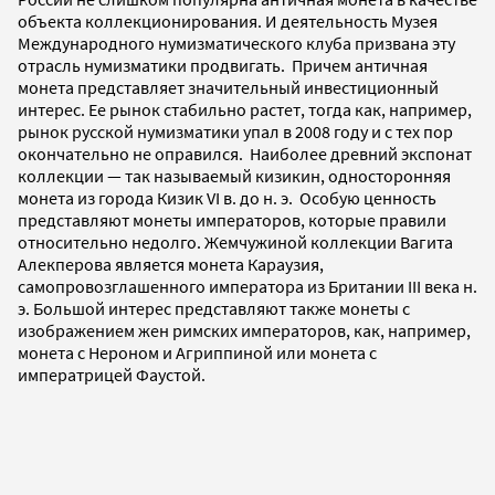
объекта коллекционирования. И деятельность Музея
Международного нумизматического клуба призвана эту
отрасль нумизматики продвигать. Причем античная
монета представляет значительный инвестиционный
интерес. Ее рынок стабильно растет, тогда как, например,
рынок русской нумизматики упал в 2008 году и с тех пор
окончательно не оправился. Наиболее древний экспонат
коллекции — так называемый кизикин, односторонняя
монета из города Кизик VI в. до н. э. Особую ценность
представляют монеты императоров, которые правили
относительно недолго. Жемчужиной коллекции Вагита
Алекперова является монета Караузия,
самопровозглашенного императора из Британии III века н.
э. Большой интерес представляют также монеты с
изображением жен римских императоров, как, например,
монета с Нероном и Агриппиной или монета с
императрицей Фаустой.