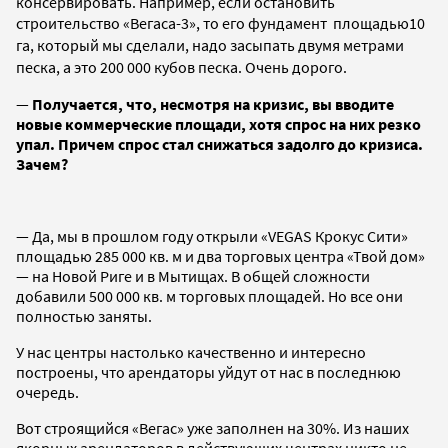
консервировать. Например, если остановить
строительство «Вегаса-3», то его фундамент площадью
10
га,
который мы сделали, надо засыпать двумя метрами
песка, а это 200 000 кубов песка. Очень дорого.
—
Получается, что, несмотря на кризис, вы вводите
новые коммерческие площади, хотя спрос на них резко
упал. Причем спрос стал снижаться задолго до кризиса.
Зачем?
— Да, мы в прошлом году открыли «VEGAS Крокус Сити»
площадью 285 000 кв. м и два торговых центра «Твой дом»
— на Новой Риге и в Мытищах. В общей сложности
добавили 500 000 кв. м торговых площадей. Но все они
полностью заняты.
У нас центры настолько качественно и интересно
построены, что арендаторы уйдут от нас в последнюю
очередь.
Вот строящийся «Вегас» уже заполнен на 30%. Из наших
якорных арендаторов в действующих центрах никто не