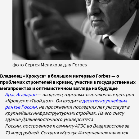
фото Сергея Мелихова для Forbes
Владелец «Крокуса» в большом интервью Forbes — о
проблемах строителей в кризис, участии в государственных
мегапроектах и оптимистичном взгляде на будущее
Арас Агаларов
—
владелец торговых-выставочных центров
«Крокус» и «Твой дом». Он входит в
десятку крупнейших
рантье России
, на протяжении последних лет участвует в
крупнейших инфраструктурных стройках. На его счету
здание Дальневосточного университета
России,
построенное
к саммиту АТЭС во Владивостоке за
73 млрд рублей. Сегодня «Крокус Интернешнл
»
является