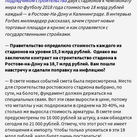
подрядчиком строительства
двух стадионов
к чемпионату
мира по футболу 2018 года
стоимостью 18 млрд рублей
каждый
—
в Ростове-На-Дону и Калининграде
. В интервью
Forbes миллиардер рассказал, зачем строит новые
торговые площади в кризис и как справляется с
государственными стройками.
—
Правительство определило стоимость каждого из
стадионов на уровне 15,3 млрд рублей. Однако вы
заключили контракт на строительство стадиона в
Ростове-на-Дону на 18,7 млрд рублей. Вам пошли
навстречу и сделали поправку на инфляцию?
— В свете новых событий смета была пересмотрена. Место
для строительства ростовского стадиона выбрано, по
сути, на болоте, фундамент должен держаться на
специальных сваях. Вот эти сваи выросли в цене, потому
что металлы у нас подорожали в среднем на 30-40%, на
столько же выросла стоимость арматуры. В смете они
предусмотрены по 16 000 рублей за штуку, а нам обходятся
сегодня по 21 000 рублей. Отмечу, что этот рост не имеет
отношения к импорту. Чтобы только уложиться в эти 18
млрд рублей, надо будет очень постараться!