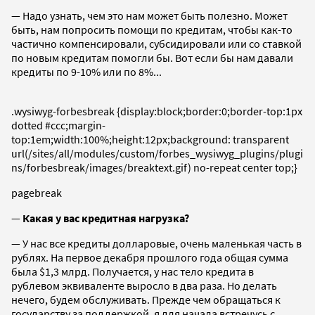
— Надо узнать, чем это нам может быть полезно. Может
быть, нам попросить помощи по кредитам, чтобы как-то
частично компенсировали, субсидировали или со ставкой
по новым кредитам помогли бы. Вот если бы нам давали
кредиты по 9-10% или по 8%...
.wysiwyg-forbesbreak {display:block;border:0;border-top:1px
dotted #ccc;margin-
top:1em;width:100%;height:12px;background: transparent
url(/sites/all/modules/custom/forbes_wysiwyg_plugins/plugi
ns/forbesbreak/images/breaktext.gif) no-repeat center top;}
pagebreak
—
Какая у вас кредитная нагрузка?
— У нас все кредиты долларовые, очень маленькая часть в
рублях. На первое декабря прошлого года общая сумма
была $1,3 млрд. Получается, у нас тело кредита в
рублевом эквиваленте выросло в два раза. Но делать
нечего, будем обслуживать. Прежде чем обращаться к
государству за поддержкой, я для начала встречусь с