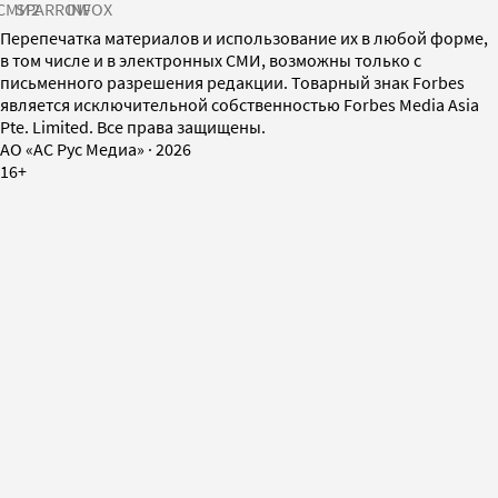
СМИ2
SPARROW
INFOX
Перепечатка материалов и использование их в любой форме,
в том числе и в электронных СМИ, возможны только с
письменного разрешения редакции. Товарный знак Forbes
является исключительной собственностью Forbes Media Asia
Pte. Limited. Все права защищены.
AO «АС Рус Медиа»
·
2026
16+