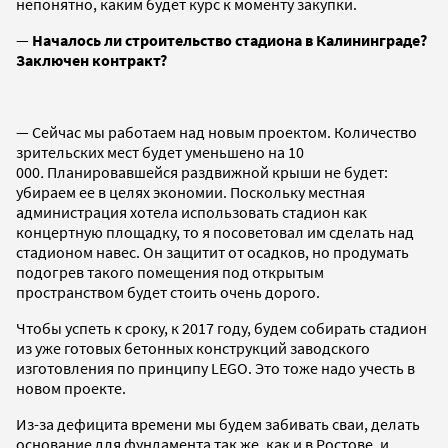
непонятно, каким будет курс к моменту закупки.
—
Началось ли строительство стадиона в Калининграде?
Заключен контракт?
— Сейчас мы работаем над новым проектом. Количество
зрительских мест будет уменьшено на 10
000
.
Планировавшейся раздвижной крыши не будет:
убираем ее в целях экономии. Поскольку местная
администрация хотела использовать стадион как
концертную площадку, то я посоветовал им сделать над
стадионом навес. Он защитит от осадков, но продумать
подогрев такого помещения под открытым
пространством будет стоить очень дорого.
Чтобы успеть к сроку, к 2017 году, будем собирать стадион
из уже готовых бетонных конструкций заводского
изготовления по принципу LEGO. Это тоже надо учесть в
новом проекте.
Из-за дефицита времени мы будем забивать сваи, делать
основание для фундамента так же, как и в Ростове, и