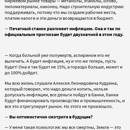
биржевом рынке товары — метанолы, этанолы, олово,
пиломатериалы, наконец. Надо строительную индустрию
поддерживать, потому что мы создаем рабочие места,
платим налоги и эти деньги возвращаются в бюджет.
—
Печатный станок разгоняет инфляцию. Она и так по
официальным прогнозам будет двузначной в этом году.
— Когда больной уже полумертв, аспирином его не
вылечить. А будет инфляция, ну и что же теперь, пусть
будет! Она и так будет не 15%, а гораздо больше, может и
до 100% дойдет.
Мы всю жизнь слушали Алексея Леонидовича Кудрина,
который говорил, что надо деньги копить, нельзя
допускать инфляции, все деньги пойдут в банки, банки
будут финансировать производство и промышленность, и
все это отрегулирует рынок. Но этого не произошло.
—
Вы оптимистично смотрите в будущее?
— У меня такая психология: мы все смертны, Земля — это