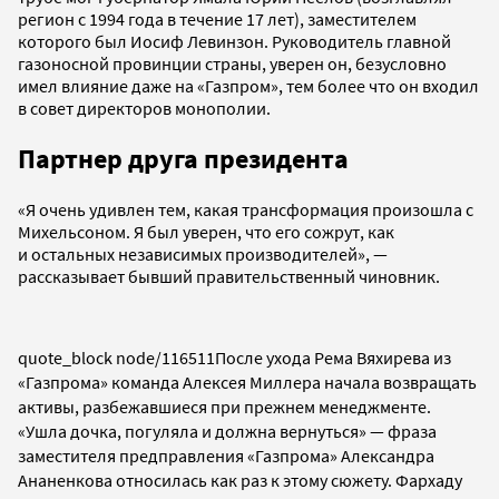
регион с 1994 года в течение 17 лет), заместителем
которого был Иосиф Левинзон. Руководитель главной
газоносной провинции страны, уверен он, безусловно
имел влияние даже на «Газпром», тем более что он входил
в совет директоров монополии.
Партнер друга президента
«Я очень удивлен тем, какая трансформация произошла с
Михельсоном. Я был уверен, что его сожрут, как
и остальных независимых производителей», —
рассказывает бывший правительственный чиновник.
quote_block node/116511
После ухода Рема Вяхирева из
«Газпрома» команда Алексея Миллера начала возвращать
активы, разбежавшиеся при прежнем менеджменте.
«Ушла дочка, погуляла и должна вернуться» — фраза
заместителя предправления «Газпрома» Александра
Ананенкова относилась как раз к этому сюжету. Фархаду