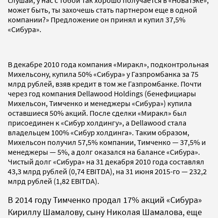
слушай, у нас с тобой так хорошо получается в «Новатэке»,
может быть, ты захочешь стать партнером еще в одной
компании?» Предложение он принял и купил 37,5%
«Сибура».
В декабре 2010 года компания «Миракл», подконтрольная
Михельсону, купила 50% «Сибура» у Газпромбанка за 75
млрд рублей, взяв кредит в том же Газпромбанке. Почти
через год компания Dellawood Holdings (бенефициары
Михельсон, Тимченко и менеджеры «Сибура») купила
оставшиеся 50% акций. После сделки «Миракл» был
присоединен к «Сибур холдингу», а Dellawood стала
владельцем 100% «Сибур холдинга». Таким образом,
Михельсон получил 57,5% компании, Тимченко — 37,5% и
менеджеры — 5%, а долг оказался на балансе «Сибура».
Чистый долг «Сибура» на 31 декабря 2010 года составлял
43,3 млрд рублей (0,74 EBITDA), на 31 июня 2015-го — 232,2
млрд рублей (1,82 EBITDA).
В 2014 году Тимченко продал 17% акций «Сибура»
Кириллу Шамалову, сыну Николая Шамалова, еще