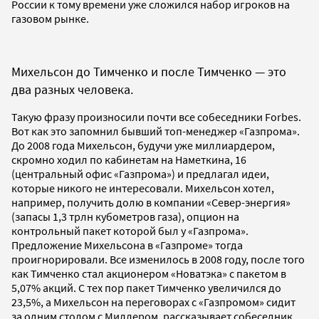
России к тому времени уже сложился набор игроков на
газовом рынке.
Михельсон до Тимченко и после Тимченко — это
два разных человека.
Такую фразу произносили почти все собеседники Forbes.
Вот как это запомнил бывший топ-менеджер «Газпрома».
До 2008 года Михельсон, будучи уже миллиардером,
скромно ходил по кабинетам на Наметкина, 16
(центральный офис «Газпрома») и предлагал идеи,
которые никого не интересовали. Михельсон хотел,
например, получить долю в компании «Север-энергия»
(запасы 1,3 трлн кубометров газа), опцион на
контрольный пакет которой был у «Газпрома».
Предложение Михельсона в «Газпроме» тогда
проигнорировали. Все изменилось в 2008 году, после того
как Тимченко стал акционером «Новатэка» с пакетом в
5,07% акций. С тех пор пакет Тимченко увеличился до
23,5%, а Михельсон на переговорах с «Газпромом» сидит
за одним столом с Миллером, рассказывает собеседник