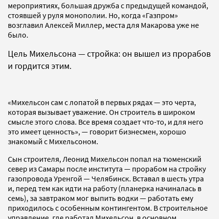
мероприятиях, большая дружба с предыдущей командой,
стоявшей у руля монополии. Но, когда «Газпром»
возглавил Алексей Миллер, места для Макарова уже не
было.
Цель Михельсона — стройка: он вышел из прорабов
и гордится этим.
«Михельсон сам с лопатой в первых рядах — это черта,
которая вызывает уважение. Он строитель в широком
смысле этого слова. Все время создает что-то, и для него
это имеет ценность», — говорит бизнесмен, хорошо
знакомый с Михельсоном.
Сын строителя, Леонид Михельсон попал на тюменский
север из Самары после института — прорабом на стройку
газопровода Уренгой — Челябинск. Вставал в шесть утра
и, перед тем как идти на работу (планерка начиналась в
семь), за завтраком мог выпить водки — работать ему
приходилось с особенным контингентом. В строительное
управление, где работал Михельсон, в основном