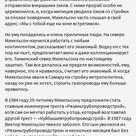
отправляли вчерашних зэков. С ними прораб особо не
церемонился, и, когда милиция уводила зэков со стройки
за плохое поведение, Михельсон часто слышал в свой
адрес: «Мы с тобой еще на зоне встретимся».
Но ему попадались и очень приличные люди. На севере
Михельсон научился работать с любым
контингентом, рассказывает его знакомый. Водку он с тех
пор не пьет, предпочитает вино и даже коллекционирует
его. Тюменский север Михельсона по-настоящему
зацепил. Там все делалось на пределе возможностей, ему,
наверное, это и нравилось, считает его знакомый. И когда
Михельсона звали в Самару на стройку метрополитена,
назад он уже не хотел, строить газопроводы ему больше
нравилось.
В 1984 году 29-летнему Михельсону предложили стать
главным инженером треста «Рязаньтрубопроводстрой»,
хотя сам он мечтал работать у отца, который возглавлял
другой трест — «Куйбышевтрубопроводстрой». В 1987 году
Виктор Михельсон тяжело заболел. Его сын уволился из
«Рязаньтрубопроводстроя» и несколько месяцев был без