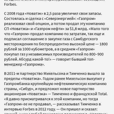
Forbes.
С 2008 года «Новатэк» в 2,5 раза увеличил свои запасы.
Состоялась и сделка с «Северэнергией»: «Газпром»
реализовал свой опцион, а потом продал эту компанию
СП «Новатэка» и «Газпром нефти» за $1,8 млрд. «Мало того
что «Газпром» продал компанию по затратам, так еще и
подписал соглашение о закупке газа с Самбургского
месторождения по беспрецедентно высокой цене — 1800
рублей за 1000 кубометров, а в среднем «Газпром»
покупал газ у независимых производителей по 800–900
рублей. Абсурд какой-то!» — говорит бывший топ-
менеджер «Газпрома».
В 2011-м партнерство Михельсона и Тимченко вышло за
пределы «Новатэка». Годом ранее Михельсон выкупил у
Газпромбанка крупнейшую нефтехимическую компанию
страны, «Сибур», и предложил новое партнерство
акционерам «Новатэка» — Тимченко и французской Total.
«Я давно присматривался к этой компании, но тогда
«Газпром» ее не продавал, — рассказывал Тимченко в
интервью Forbes в 2012 году. — Он пришел и сказал: