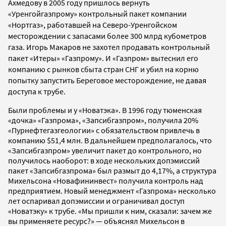
Ахмедову в 2005 году пришлось вернуть
«Уренгойгазпрому» контрольный пакет компании
«Нортгаз», работавшей на Северо-Уренгойском
месторождении с запасами более 300 млрд кубометров
газа. Игорь Макаров не захотел продавать контрольный
пакет «Итеры» «Газпрому». И «Газпром» вытеснил его
компанию с рынков сбыта стран СНГ и убил на корню
попытку запустить Береговое месторождение, не давая
доступа к трубе.
Были проблемы и у «Новатэка». В 1996 году тюменская
«дочка» «Газпрома», «Запсибгазпром», получила 20%
«Пурнефтегазгеологии» с обязательством привлечь в
компанию $51,4 млн. В дальнейшем предполагалось, что
«Запсибгазпром» увеличит пакет до контрольного, но
получилось наоборот: в ходе нескольких допэмиссий
пакет «Запсибгазпрома» был размыт до 4,17%, а структура
Михельсона «Новафининвест» получила контроль над
предприятием. Новый менеджмент «Газпрома» несколько
лет оспаривал допэмиссии и ограничивал доступ
«Новатэку» к трубе. «Мы пришли к ним, сказали: зачем же
вы применяете ресурс?» — объяснял Михельсон в