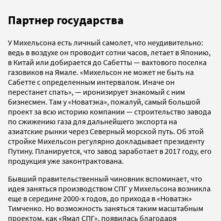
Партнер государства
У Михельсона есть личный самолет, что неудивительно:
ведь в воздухе он проводит сотни часов, летает в Японию,
в Китай или добирается до Сабетты — вахтового поселка
газовиков на Ямале. «Михельсон не может не быть на
Сабетте с определенным интервалом. Иначе он
перестанет спать», — иронизирует знакомый с ним
бизнесмен. Там у «Новатэка», пожалуй, самый большой
проект за всю историю компании — строительство завода
по сжижению газа для дальнейшего экспорта на
азиатские рынки через Северный морской путь. Об этой
стройке Михельсон регулярно докладывает президенту
Путину. Планируется, что завод заработает в 2017 году, его
продукция уже законтрактована.
Бывший правительственный чиновник вспоминает, что
идея заняться производством СПГ у Михельсона возникла
еще в середине 2000-х годов, до прихода в «Новатэк»
Тимченко. Но возможность заняться таким масштабным
проектом, как «Ямал СПГ», появилась благодаря