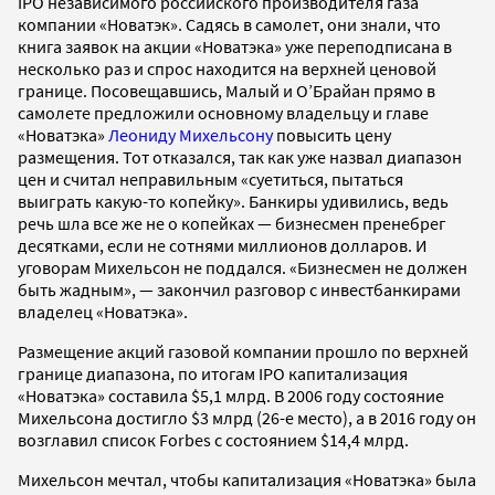
IPO независимого российского производителя газа
компании «Новатэк». Садясь в самолет, они знали, что
книга заявок на акции «Новатэка» уже переподписана в
несколько раз и спрос находится на верхней ценовой
границе. Посовещавшись, Малый и О’Брайан прямо в
самолете предложили основному владельцу и главе
«Новатэка»
Леониду Михельсону
повысить цену
размещения. Тот отказался, так как уже назвал диапазон
цен и считал неправильным «суетиться, пытаться
выиграть какую-то копейку». Банкиры удивились, ведь
речь шла все же не о копейках — бизнесмен пренебрег
десятками, если не сотнями миллионов долларов. И
уговорам Михельсон не поддался. «Бизнесмен не должен
быть жадным», — закончил разговор c инвестбанкирами
владелец «Новатэка».
Размещение акций газовой компании прошло по верхней
границе диапазона, по итогам IPO капитализация
«Новатэка» составила $5,1 млрд. В 2006 году состояние
Михельсона достигло $3 млрд (26-е место), а в 2016 году он
возглавил список Forbes c состоянием $14,4 млрд.
Михельсон мечтал, чтобы капитализация «Новатэка» была