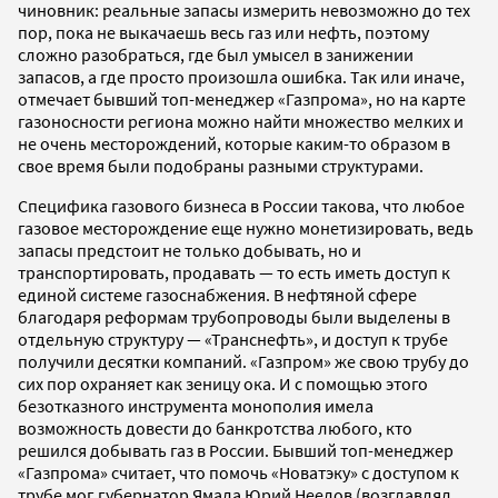
чиновник: реальные запасы измерить невозможно до тех
пор, пока не выкачаешь весь газ или нефть, поэтому
сложно разобраться, где был умысел в занижении
запасов, а где просто произошла ошибка. Так или иначе,
отмечает бывший топ-менеджер «Газпрома», но на карте
газоносности региона можно найти множество мелких и
не очень месторождений, которые каким-то образом в
свое время были подобраны разными структурами.
Специфика газового бизнеса в России такова, что любое
газовое месторождение еще нужно монетизировать, ведь
запасы предстоит не только добывать, но и
транспортировать, продавать — то есть иметь доступ к
единой системе газоснабжения. В нефтяной сфере
благодаря реформам трубопроводы были выделены в
отдельную структуру — «Транснефть», и доступ к трубе
получили десятки компаний. «Газпром» же свою трубу до
сих пор охраняет как зеницу ока. И с помощью этого
безотказного инструмента монополия имела
возможность довести до банкротства любого, кто
решился добывать газ в России. Бывший топ-менеджер
«Газпрома» считает, что помочь «Новатэку» с доступом к
трубе мог губернатор Ямала Юрий Неелов (возглавлял