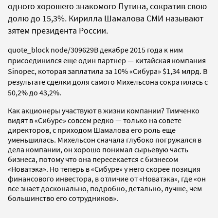
одного хорошего знакомого Путина, сократив свою
долю до 15,3%. Кирилла Шамалова СМИ называют
зятем президента России.
quote_block node/309629
В декабре 2015 года к ним
присоединился еще один партнер — китайская компания
Sinopec, которая заплатила за 10% «Сибура» $1,34 млрд. В
результате сделки доля самого Михельсона сократилась с
50,2% до 43,2%.
Как акционеры участвуют в жизни компании? Тимченко
видят в «Сибуре» совсем редко — только на совете
директоров, с приходом Шамалова его роль еще
уменьшилась. Михельсон сначала глубоко погружался в
дела компании, он хорошо понимал сырьевую часть
бизнеса, потому что она пересекается с бизнесом
«Новатэка». Но теперь в «Сибуре» у него скорее позиция
финансового инвестора, в отличие от «Новатэка», где «он
все знает досконально, подробно, детально, лучше, чем
большинство его сотрудников».