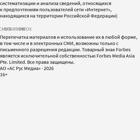
систематизации и анализа сведений, относящихся
к предпочтениям пользователей сети «Интернет»,
находящихся на территории Российской Федерации)
СМИ2
SPARROW
INFOX
Перепечатка материалов и использование их в любой форме,
в том числе и в электронных СМИ, возможны только с
письменного разрешения редакции. Товарный знак Forbes
является исключительной собственностью Forbes Media Asia
Pte. Limited. Все права защищены.
AO «АС Рус Медиа»
·
2026
16+