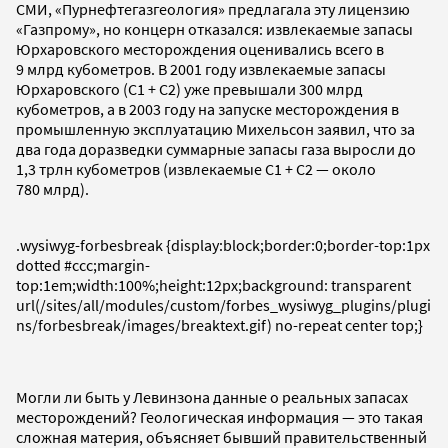
СМИ, «Пурнефтегазгеология» предлагала эту лицензию
«Газпрому», но концерн отказался: извлекаемые запасы
Юрхаровского месторождения оценивались всего в
9 млрд кубометров. В 2001 году извлекаемые запасы
Юрхаровского (C1 + C2) уже превышали 300 млрд
кубометров, а в 2003 году на запуске месторождения в
промышленную эксплуатацию Михельсон заявил, что за
два года доразведки суммарные запасы газа выросли до
1,3 трлн кубометров (извлекаемые C1 + C2 — около
780 млрд).
.wysiwyg-forbesbreak {display:block;border:0;border-top:1px
dotted #ccc;margin-
top:1em;width:100%;height:12px;background: transparent
url(/sites/all/modules/custom/forbes_wysiwyg_plugins/plugi
ns/forbesbreak/images/breaktext.gif) no-repeat center top;}
Могли ли быть у Левинзона данные о реальных запасах
месторождений? Геологическая информация — это такая
сложная материя, объясняет бывший правительственный