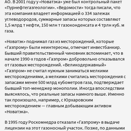
АО. В 2001 году у «Новатэка» уже был контрольный пакет
«Пурнефтегазгеологии». «Ведомости» тогда писали, что
эта компания владеет информацией о 334 залежах
углеводородов, суммарные запасы которых составляют
1,5 млрд т нефти, 150 млн т газоконденсата и 4 трлн куб. м
газа.
«Новатэк» поднимал газ из месторождений, которые
«Газпрому» были неинтересны, отмечает инвестбанкир.
Бывший правительственный чиновник вспоминает, что в
начале 1990-х годов «Газпром» добровольно отказывался
от газовых месторождений. «Великодержавный»
«Газпром» не считал нужным заниматься мелкими
месторождениями, а мелкими считались месторождения с
запасами менее 500 млрд кубометров газа, подтверждает
бывший топ-менеджер монополии. Иногда впоследствии
выяснялось, что реальные запасы намного выше. Именно
так произошло, например, с Юрхаровским
месторождением — главным добывающим активом
«Новатэка».
В 1995 году Роскомнедра отказали «Газпрому» в выдаче
лицензии на этот газоносный участок. Позже, по данными