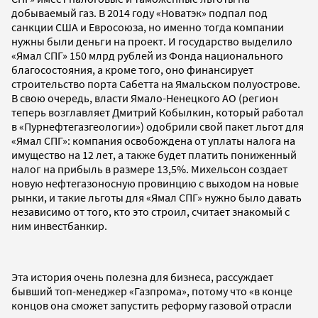
добываемый газ. В 2014 году «Новатэк» подпал под
санкции США и Евросоюза, но именно тогда компании
нужны были деньги на проект. И государство выделило
«Ямал СПГ» 150 млрд рублей из Фонда национального
благосостояния, а кроме того, оно финансирует
строительство порта Сабетта на Ямальском полуострове.
В свою очередь, власти Ямало-Ненецкого АО (регион
теперь возглавляет Дмитрий Кобылкин, который работал
в «Пурнефтегазгеологии») одобрили свой пакет льгот для
«Ямал СПГ»: компания освобождена от уплаты налога на
имущество на 12 лет, а также будет платить пониженный
налог на прибыль в размере 13,5%. Михельсон создает
новую нефтегазоносную провинцию с выходом на новые
рынки, и такие льготы для «Ямал СПГ» нужно было давать
независимо от того, кто это строил, считает знакомый с
ним инвестбанкир.
Эта история очень полезна для бизнеса, рассуждает
бывший топ-менеджер «Газпрома», потому что «в конце
концов она сможет запустить реформу газовой отрасли