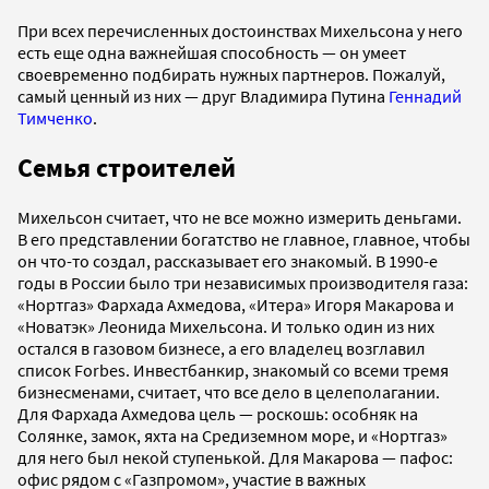
При всех перечисленных достоинствах Михельсона у него
есть еще одна важнейшая способность — он умеет
своевременно подбирать нужных партнеров. Пожалуй,
самый ценный из них — друг Владимира Путина
Геннадий
Тимченко
.
Семья строителей
Михельсон считает, что не все можно измерить деньгами.
В его представлении богатство не главное, главное, чтобы
он что-то создал, рассказывает его знакомый. В 1990-е
годы в России было три независимых производителя газа:
«Нортгаз» Фархада Ахмедова, «Итера» Игоря Макарова и
«Новатэк» Леонида Михельсона. И только один из них
остался в газовом бизнесе, а его владелец возглавил
список Forbes. Инвестбанкир, знакомый со всеми тремя
бизнесменами, считает, что все дело в целеполагании.
Для Фархада Ахмедова цель — роскошь: особняк на
Солянке, замок, яхта на Средиземном море, и «Нортгаз»
для него был некой ступенькой. Для Макарова — пафос:
офис рядом с «Газпромом», участие в важных