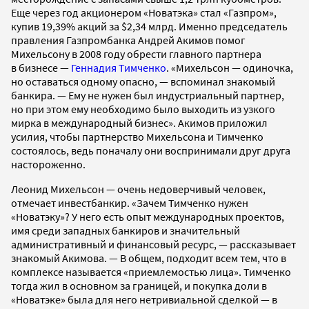
Еще через год акционером «Новатэка» стал «Газпром»,
купив 19,39% акций за $2,34 млрд. Именно председатель
правления Газпромбанка Андрей Акимов помог
Михельсону в 2008 году обрести главного партнера
в бизнесе —
Геннадия Тимченко
. «Михельсон — одиночка,
но оставаться одному опасно, — вспоминал знакомый
банкира. — Ему не нужен был индустриальный партнер,
но при этом ему необходимо было выходить из узкого
мирка в международный бизнес». Акимов приложил
усилия, чтобы партнерство Михельсона и Тимченко
состоялось, ведь поначалу они воспринимали друг друга
настороженно.
Леонид Михельсон — очень недоверчивый человек,
отмечает инвестбанкир. «Зачем Тимченко нужен
«Новатэку»? У него есть опыт международных проектов,
имя среди западных банкиров и значительный
административный и финансовый ресурс, — рассказывает
знакомый Акимова. — В общем, подходит всем тем, что в
комплексе называется «приемлемостью лица». Тимченко
тогда жил в основном за границей, и покупка доли в
«Новатэке» была для него нетривиальной сделкой — в