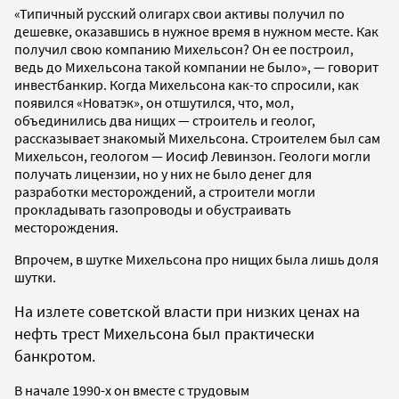
«Типичный русский олигарх свои активы получил по
дешевке, оказавшись в нужное время в нужном месте. Как
получил свою компанию Михельсон? Он ее построил,
ведь до Михельсона такой компании не было», — говорит
инвестбанкир. Когда Михельсона как-то спросили, как
появился «Новатэк», он отшутился, что, мол,
объединились два нищих — строитель и геолог,
рассказывает знакомый Михельсона. Строителем был сам
Михельсон, геологом — Иосиф Левинзон. Геологи могли
получать лицензии, но у них не было денег для
разработки месторождений, а строители могли
прокладывать газопроводы и обустраивать
месторождения.
Впрочем, в шутке Михельсона про нищих была лишь доля
шутки.
На излете советской власти при низких ценах на
нефть трест Михельсона был практически
банкротом.
В начале 1990-х он вместе с трудовым