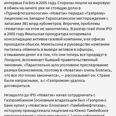
интервью Forbes в 2005 году. Стороны пошли на мировую:
в обмен на ничего уже не стоящую долю в
«Пурнефтегазгеологии» «Новатэк» передал «Газпрому»
лицензию на Западно-Таркосалинское месторождение с
запасами 381 млрд кубометров. Впрочем, проблемы
«Новатэка» на этом не закончились. В разгар road show IPO
в 2005 году Ямальская прокуратура оспаривала
консолидацию активов газовой компании, в ее офисах
проходили обыски. Михельсона и руководство компании
пытались обвинить в выводе активов в офшоры,
отмывании денег и в том, что они теперь все продадут в
Лондоне, вспоминает бывший правительственный
чиновник. «Параллельно шло уголовное преследование
разных бизнесменов, поэтому в «Новатэке» очень боялись,
что все это плохо закончится», — рассказывает он. Страхи
были напрасными, а с «Газпромом» удалось
договориться.
Незадолго до IPO «Новатэк» начал сотрудничать с
Газпромбанком (основным владельцем был «Газпром»).
Банк купил у «Новатэка» блокпакет «Тамбейнефтегаза»,
которому принадлежала лицензия на Южно-Тамбейское
месторождение с запасами свыше 1,2 трлн кубометров.