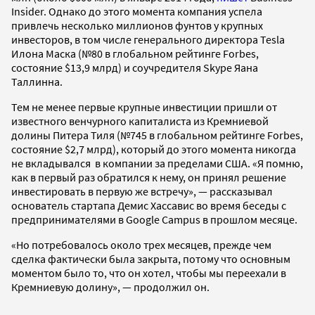
Insider. Однако до этого момента компания успела
привлечь несколько миллионов фунтов у крупных
инвесторов, в том числе генерального директора Tesla
Илона Маска (№80 в глобальном рейтинге Forbes,
состояние $13,9 млрд) и соучредителя Skype Яана
Таллинна.
Тем не менее первые крупные инвестиции пришли от
известного венчурного капиталиста из Кремниевой
долины Питера Тиля (№745 в глобальном рейтинге Forbes,
состояние $2,7 млрд), который до этого момента никогда
не вкладывался в компании за пределами США. «Я помню,
как в первый раз обратился к нему, он принял решение
инвестировать в первую же встречу», — рассказывал
основатель стартапа Демис Хассавис во время беседы с
предпринимателями в Google Campus в прошлом месяце.
«Но потребовалось около трех месяцев, прежде чем
сделка фактически была закрыта, потому что основным
моментом было то, что он хотел, чтобы мы переехали в
Кремниевую долину», — продолжил он.