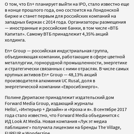
О том, что En+ планирует выйти на IPO, стало известно еще
в конце прошлого года, оно состоится на Лондонской
бирже и станет первым для российских компаний на
западных биржах с 2014 года. Организаторы размещения
— иностранные и российские банки, в том числе «ВТБ
Капитал». Самому ВТБ принадлежит 4,35% акций
холдинга.
En+ Group — российская индустриальная группа,
объединяющая компании, работающие в сфере цветной
металлургии, горнорудной промышленности, энергетике
и стратегически связанных с ними отраслях. В числе самых
крупных активов En+ Group — 48,13% акций
производителя алюминия UC Rusal, доля в
энергетической компании «Евросибэнерго».
Полине Дерипаске принадлежит издательский дом
Forward Media Group, издающий журналы
Hello!, «Интерьер + Дизайн» и «Кроха и я». В сентябре 2017
года стало известно, что Forward Media объединится с
ИД Look At Media. Новая компания «Лук эт медиа
паблишинг» получила лицензии на бренды The Village,
FURFUR и Wonderzine.