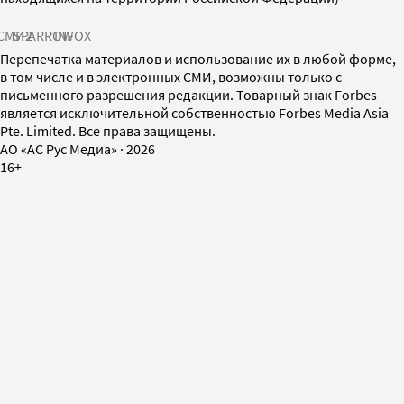
СМИ2
SPARROW
INFOX
Перепечатка материалов и использование их в любой форме,
в том числе и в электронных СМИ, возможны только с
письменного разрешения редакции. Товарный знак Forbes
является исключительной собственностью Forbes Media Asia
Pte. Limited. Все права защищены.
AO «АС Рус Медиа»
·
2026
16+