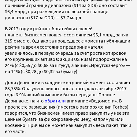
по нижней границе диапазона ($14 за GDR) оно составит
$6,4 млрд, при размещении по верхней границе
диапазона ($17 за GDR) — $7,7 млрд.
В 2017 году в рейтинг богатейших людей
планеты бизнесмен вошел с состоянием $5,1 млрд, заняв
315-е место. Однако за прошедшее с момента публикации
рейтинга время состояние предпринимателя
увеличилось, в первую очередь за счет роста котировок
его крупнейших активов: акции US Rusal подорожали на
24% (c $0,55 до $0,68 за штуку), а акции «Иркутскэнерго» —
на 14% (с $0,28 до $0,32 за бумагу).
Доля Дерипаски в холдинге на данный момент составляет
88,75%. Она уменьшилась после того, как в октябре 2017
года 6,9% акций компании были переданы Полине
Дерипаске, на что
обратили
внимание «Ведомости». В
проспекте размещения (имеется в распоряжении Forbes)
говорится, что бизнесмен имеет право выкупить у нее эти
ценные бумаги за фиксированную цену, напрямую или
косвенно. Причем он может как выкупить весь пакет, так и
его часть.