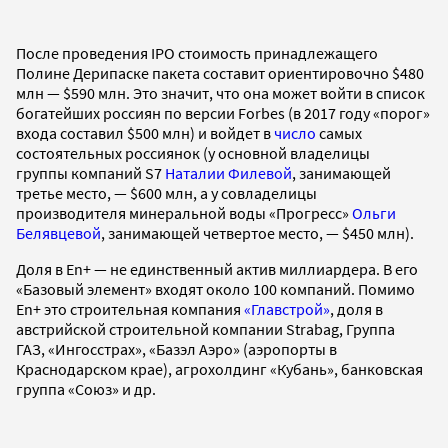
После проведения IPO стоимость принадлежащего
Полине Дерипаске пакета составит ориентировочно $480
млн — $590 млн. Это значит, что она может войти в список
богатейших россиян по версии Forbes (в 2017 году «порог»
входа составил $500 млн) и войдет в
число
самых
состоятельных россиянок (у основной владелицы
группы компаний S7
Наталии Филевой
, занимающей
третье место, — $600 млн, а у совладелицы
производителя минеральной воды «Прогресс»
Ольги
Белявцевой
, занимающей четвертое место, — $450 млн).
Доля в En+ — не единственный актив миллиардера. В его
«Базовый элемент» входят около 100 компаний. Помимо
En+ это строительная компания
«Главстрой»
, доля в
австрийской строительной компании Strabag, Группа
ГАЗ, «Ингосстрах», «Базэл Аэро» (аэропорты в
Краснодарском крае), агрохолдинг «Кубань», банковская
группа «Союз» и др.