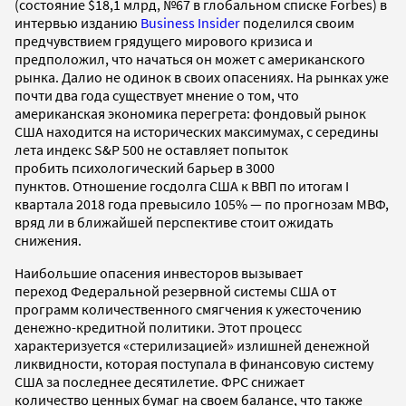
(состояние $18,1 млрд, №67 в глобальном списке Forbes) в
интервью изданию
Business Insider
поделился своим
предчувствием грядущего мирового кризиса и
предположил, что начаться он может с американского
рынка. Далио не одинок в своих опасениях.
На рынках уже
почти два года существует мнение о том, что
американская экономика перегрета: фондовый рынок
США находится на исторических максимумах, с середины
лета индекс S&P
500 не оставляет попыток
пробить психологический барьер в 3000
пунктов. Отношение госдолга США к ВВП по итогам I
квартала 2018 года превысило 105%
—
по прогнозам МВФ,
вряд ли в ближайшей перспективе стоит ожидать
снижения.
Наибольшие опасения инвесторов вызывает
переход Федеральной резервной системы США от
программ количественного смягчения к ужесточению
денежно-кредитной политики. Этот процесс
характеризуется «стерилизацией» излишней денежной
ликвидности, которая поступала в финансовую систему
США за последнее десятилетие. ФРС снижает
количество ценных бумаг на своем балансе, что также