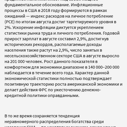
фундаментальное обоснование. Инфляционные
процессы в США в 2018 году формируются в рамках
ожиданий
—
индекс расходов на личное потребление
(PCE) по итогам августа достиг таргетируемого уровня в
2%. Ускорение инфляции диктуется укреплением
статистики рынка труда и личного потребления. Годовой
прирост зарплат в августе составил 2,9%, достигнув
исторических рекордов, располагаемые доходы
населения также растут на 2,9%, число занятых в
несельскохозяйственном секторе США в августе выросло
на 201
000 человек. Рост данного показателя в
комфортном для экономики диапазоне в 140
000–200
000
наблюдается в течение всего года. Характер данной
экономической статистики полностью подтверждает
позитивную траекторию роста американской экономики и
делает действия ФРС по ужесточению денежно-
кредитной политики оправданными.
В то же время сохраняется тенденция
неравномерного распределения богатства среди
населения США
—
по некоторым оценкам, менее чем на