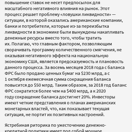
повышение ставок не несет предпосылок для
масштабного негативного влияния на рынок. Этот
процесс решает проблему «ловушки ликвидности»
—
ситуации, в которой оказались американские компании,
банки и потребители, которые из-за переизбытка
ликвидности в экономике были вынуждены накапливать
денежные ресурсы вместо того, чтобы тратить
их.
Полагаю, что главным фактором, позволяющим
сворачивать программу количественного смягчения, не
оказывая негативного эффекта на национальную
экономику США, является предсказуемость и плановость
данного процесса. За восемь месяцев 2018 года с баланса
ФРС было продано ценных бумаг на $230
млрд, а с
1
октября ежемесячная сумма сокращения баланса
повысится до $50
млрд. Таким образом, за 2018 год баланс
ФРС сократится более чем на $400
млрд, а к 2020
году сокращение баланса достигнет 20%. Инвесторы
имеют четкие представления о планах американских
монетарных властей, что, как показывает текущая
ситуация, не портит их позитивных настроений.
Ястребиная риторика по ужесточению денежно-
кредитной политики имеет под собой мощное