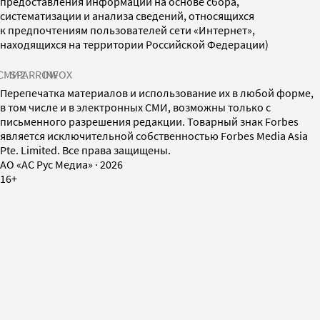
предоставления информации на основе сбора,
систематизации и анализа сведений, относящихся
к предпочтениям пользователей сети «Интернет»,
находящихся на территории Российской Федерации)
СМИ2
SPARROW
INFOX
Перепечатка материалов и использование их в любой форме,
в том числе и в электронных СМИ, возможны только с
письменного разрешения редакции. Товарный знак Forbes
является исключительной собственностью Forbes Media Asia
Pte. Limited. Все права защищены.
AO «АС Рус Медиа»
·
2026
16+