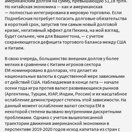
американским долгом на сумму, превышающую
$
1,18
трлн.
Но китайская экономика
—
как и американская
—
полностью интегрирована в мировую торговлю. Если
Поднебесная потребует погасить долговые обязательства
в короткий срок, запустив тем самым новый долговой
кризис, негативный эффект для Пекина, на мой взгляд,
будет сильнее, чем для Вашингтона,
—
с учетом
сохраняющегося дефицита торгового баланса между США
и Китаем.
В свою очередь, большинство внешних долгов у более
мелких в сравнении с Китаем игроков сектора
EM номинировано в долларах, что делает их
национальные валюты в существенной мере зависимыми
от действий США. Наблюдаемая в конце лета — начале
осени года игра против валют развивающихся рынков
(Аргентины, Турции, ЮАР, Индии, России) и их масштабное
ослабление демонстрируют степень этой зависимости. На
данный момент ослабление валют сектора ЕМ в
некоторой степени вызвано внутренними дискретными
проблемами. Однако с учетом вышеописанной
траектории движения американской экономики в
перспективе 2019-2020 годов исход капитала из стран с