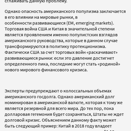
сглаживать данную проблему.
Однако опасность американского популизма заключается
в его влиянии на мировые рынки, в
особенности
развивающиеся (EM,
emerging markets)
.
Торговая война США и Китая в значительной степени
является проявлением именно популистских взглядов
американского руководства, которые в данном случае
трансформируются в политику протекционизма.
Фактически США
за счет торговых войн
«р
аскачивают»
развивающиеся рынки:
если это давление достигнет
определенного пика, последние могут стать «родиной»
нового мирового финансового кризиса.
Эксперты предупреждают о колоссальных объемах
американского госдолга. Однако американский долг
номинирован в американской валюте, которая к тому же
является резервной для всего мира. До тех пор, пока
долларовая гегемония будет сохраняться, Штаты не ждет
долговой кризис. Объяснением данному факту может
быть следующий пример: Китай в 2018 году владеет