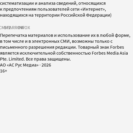
систематизации и анализа сведений, относящихся
к предпочтениям пользователей сети «Интернет»,
находящихся на территории Российской Федерации)
СМИ2
SPARROW
INFOX
Перепечатка материалов и использование их в любой форме,
в том числе и в электронных СМИ, возможны только с
письменного разрешения редакции. Товарный знак Forbes
является исключительной собственностью Forbes Media Asia
Pte. Limited. Все права защищены.
AO «АС Рус Медиа»
·
2026
16+