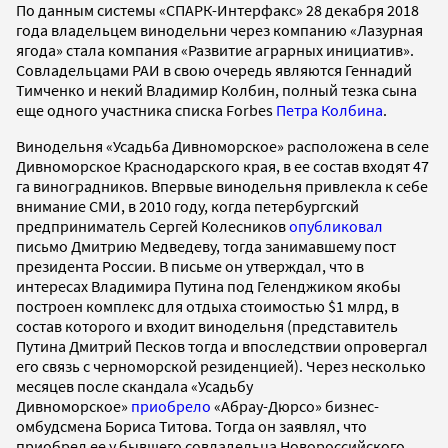
По данным системы «СПАРК-Интерфакс» 28 декабря 2018
года владельцем винодельни через компанию «Лазурная
ягода» стала компания «Развитие аграрных инициатив».
Совладельцами РАИ в свою очередь являются Геннадий
Тимченко и некий Владимир Колбин, полный тезка сына
еще одного участника списка Forbes
Петра Колбина
.
Винодельня «Усадьба Дивноморское» расположена в селе
Дивноморское Краснодарского края, в ее состав входят 47
га виноградников. Впервые винодельня привлекла к себе
внимание СМИ, в 2010 году, когда петербургский
предприниматель Сергей Колесников
опубликовал
письмо Дмитрию Медведеву, тогда занимавшему пост
президента России. В письме он утверждал, что в
интересах Владимира Путина под Геленджиком якобы
построен комплекс для отдыха стоимостью $1 млрд, в
состав которого и входит винодельня (представитель
Путина Дмитрий Песков тогда и впоследствии опровергал
его связь с черноморской резиденцией). Через несколько
месяцев после скандала «Усадьбу
Дивноморское»
приобрело
«Абрау-Дюрсо» бизнес-
омбудсмена Бориса Титова. Тогда он заявлял, что
приобрел ее у бывшего совладельца Новороссийского